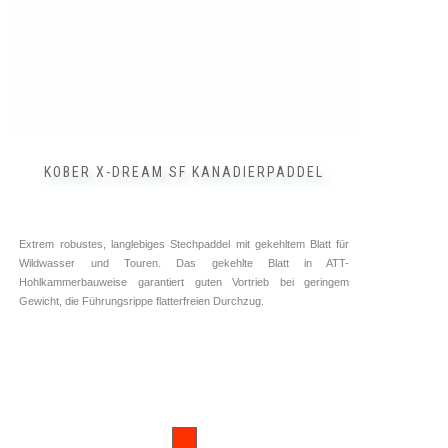
Produktseite
gewählt
werden
KOBER X-DREAM SF KANADIERPADDEL
Extrem robustes, langlebiges Stechpaddel mit gekehltem Blatt für
Wildwasser und Touren. Das gekehlte Blatt in ATT-
Hohlkammerbauweise garantiert guten Vortrieb bei geringem
Gewicht, die Führungsrippe flatterfreien Durchzug.