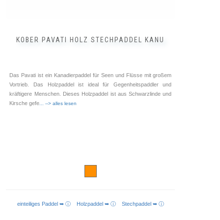
KOBER PAVATI HOLZ STECHPADDEL KANU
Das Pavati ist ein Kanadierpaddel für Seen und Flüsse mit großem
Vortrieb. Das Holzpaddel ist ideal für Gegenheitspaddler und
kräftigere Menschen. Dieses Holzpaddel ist aus Schwarzlinde und
Kirsche gefe
... --> alles lesen
einteiliges Paddel ➥ ⓘ
Holzpaddel ➥ ⓘ
Stechpaddel ➥ ⓘ
AUSFÜHRUNG WÄHLEN