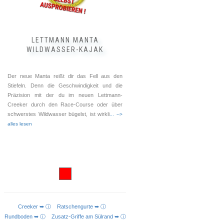
LETTMANN MANTA
WILDWASSER-KAJAK
Der neue Manta reißt dir das Fell aus den
Stiefeln. Denn die Geschwindigkeit und die
Präzision mit der du im neuen Lettmann-
Creeker durch den Race-Course oder über
schwerstes Wildwasser bügelst, ist wirkli
... -->
alles lesen
Creeker ➥ ⓘ
Ratschengurte ➥ ⓘ
IN DEN WARENKORB
Rundboden ➥ ⓘ
Zusatz-Griffe am Sülrand ➥ ⓘ