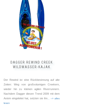
weist
mehrere
Varianten
auf.
Die
Optionen
können
auf
der
Produktseite
gewählt
werden
DAGGER REWIND CREEK
WILDWASSER-KAJAK
Der Rewind ist eine Rückbesinnung auf alte
Zeiten: Weg von großvolumigen Creekern,
wieder hin zu kleinen agilen Riverrunnern.
Nachdem Dagger diesen Trend 2009 mit dem
Axiom eingeleitet hat, setzten sie ihn
... --> alles
lesen