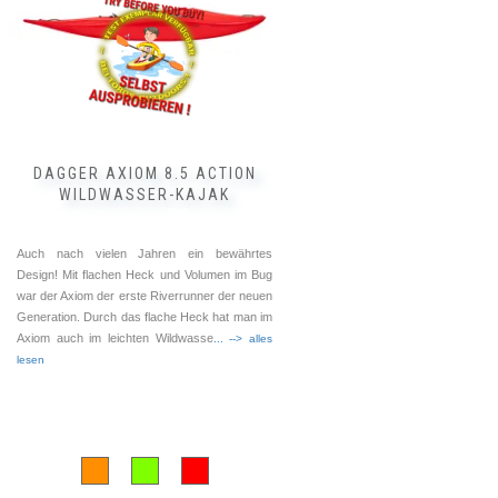
Optionen
können
auf
der
Produktseite
gewählt
werden
DAGGER AXIOM 8.5 ACTION
WILDWASSER-KAJAK
Auch nach vielen Jahren ein bewährtes
Design! Mit flachen Heck und Volumen im Bug
war der Axiom der erste Riverrunner der neuen
Generation. Durch das flache Heck hat man im
Axiom auch im leichten Wildwasse
... --> alles
lesen