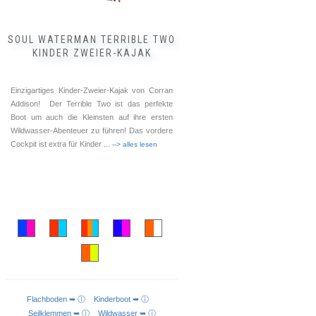
gewählt
werden
SOUL WATERMAN TERRIBLE TWO
KINDER ZWEIER-KAJAK
Einzigartiges Kinder-Zweier-Kajak von Corran
Addison! Der Terrible Two ist das perfekte
Boot um auch die Kleinsten auf ihre ersten
Wildwasser-Abenteuer zu führen! Das vordere
Cockpit ist extra für Kinder
... --> alles lesen
Flachboden ➥ ⓘ
Kinderboot ➥ ⓘ
AUSFÜHRUNG WÄHLEN
Seilklemmen ➥ ⓘ
Wildwasser ➥ ⓘ