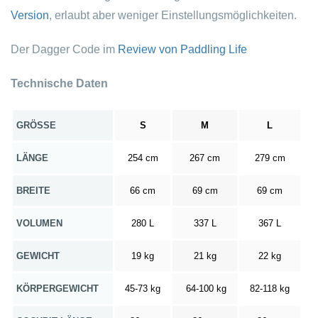
Version
, erlaubt aber weniger Einstellungsmöglichkeiten.
Der Dagger Code im
Review von Paddling Life
Technische Daten
GRÖSSE
S
M
L
LÄNGE
254 cm
267 cm
279 cm
BREITE
66 cm
69 cm
69 cm
VOLUMEN
280 L
337 L
367 L
GEWICHT
19 kg
21 kg
22 kg
KÖRPERGEWICHT
45-73 kg
64-100 kg
82-118 kg