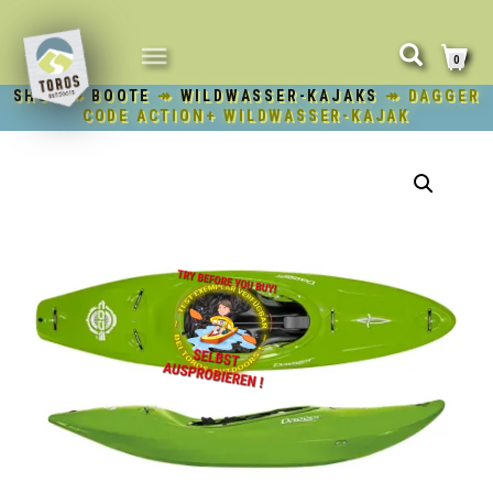
NAVIGATION
0
UMSCHALTEN
SHOP
↠
BOOTE
↠
WILDWASSER-KAJAKS
↠ DAGGER
CODE ACTION+ WILDWASSER-KAJAK