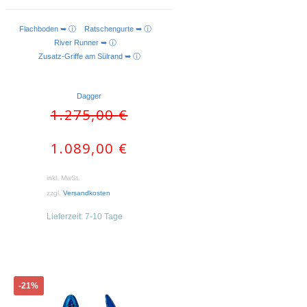
Flachboden ➥ ⓘ
Ratschengurte ➥ ⓘ
AUSFÜHRUNG WÄHLEN
River Runner ➥ ⓘ
Zusatz-Griffe am Sülrand ➥ ⓘ
Dagger
Ursprünglicher
Aktueller
1.275,00
€
Preis
Preis
war:
ist:
1.089,00
€
1.275,00 €
1.089,00 €.
inkl. MwSt.
zzgl.
Versandkosten
Lieferzeit:
7-10 Tage
Dieses
-21%
Produkt