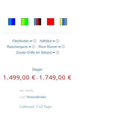
Flachboden ➥ ⓘ
Halfslice ➥ ⓘ
AUSFÜHRUNG WÄHLEN
Ratschengurte ➥ ⓘ
River Runner ➥ ⓘ
Zusatz-Griffe am Sülrand ➥ ⓘ
Dagger
1.499,00
€
1.749,00
€
–
inkl. MwSt.
zzgl.
Versandkosten
Lieferzeit:
7-10 Tage