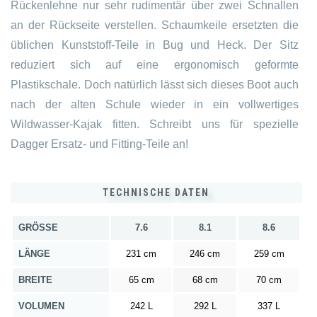
Rückenlehne nur sehr rudimentär über zwei Schnallen
an der Rückseite verstellen. Schaumkeile ersetzten die
üblichen Kunststoff-Teile in Bug und Heck. Der Sitz
reduziert sich auf eine ergonomisch geformte
Plastikschale. Doch natürlich lässt sich dieses Boot auch
nach der alten Schule wieder in ein vollwertiges
Wildwasser-Kajak fitten. Schreibt uns für spezielle
Dagger Ersatz- und Fitting-Teile an!
TECHNISCHE DATEN
GRÖSSE
7.6
8.1
8.6
LÄNGE
231 cm
246 cm
259 cm
BREITE
65 cm
68 cm
70 cm
VOLUMEN
242 L
292 L
337 L