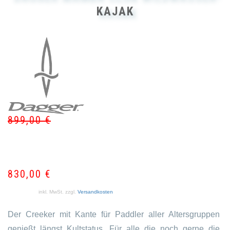
KAJAK
899,00
€
Ur
Akt
Pr
Pr
wa
ist:
89
83
830,00
€
inkl. MwSt.
zzgl.
Versandkosten
Der Creeker mit Kante für Paddler aller Altersgruppen
genießt längst Kultstatus. Für alle die noch gerne die