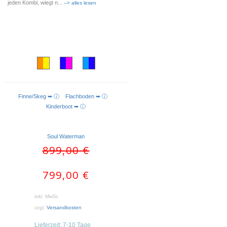
jeden Kombi, wiegt n
... --> alles lesen
Finne/Skeg ➥ ⓘ
Flachboden ➥ ⓘ
AUSFÜHRUNG WÄHLEN
Kinderboot ➥ ⓘ
Soul Waterman
Ursprünglicher
Aktueller
899,00
€
Preis
Preis
war:
ist:
799,00
€
899,00 €
799,00 €.
inkl. MwSt.
zzgl.
Versandkosten
Lieferzeit:
7-10 Tage