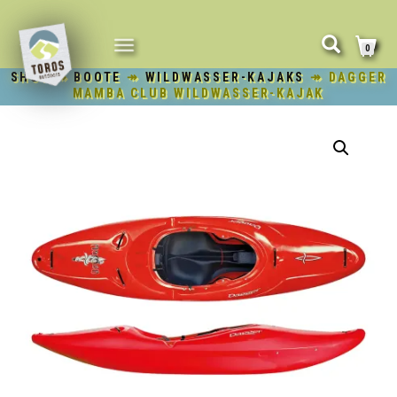
NAVIGATION
0
UMSCHALTEN
SHOP
↠
BOOTE
↠
WILDWASSER-KAJAKS
↠ DAGGER
MAMBA CLUB WILDWASSER-KAJAK