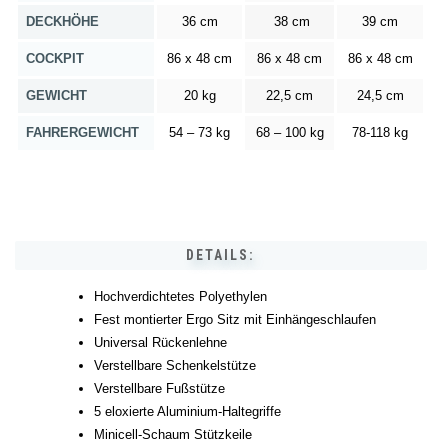
DECKHÖHE
36 cm
38 cm
39 cm
COCKPIT
86 x 48 cm
86 x 48 cm
86 x 48 cm
GEWICHT
20 kg
22,5 cm
24,5 cm
FAHRERGEWICHT
54 – 73 kg
68 – 100 kg
78-118 kg
DETAILS:
Hochverdichtetes Polyethylen
Fest montierter Ergo Sitz mit Einhängeschlaufen
Universal Rückenlehne
Verstellbare Schenkelstütze
Verstellbare Fußstütze
5 eloxierte Aluminium-Haltegriffe
Minicell-Schaum Stützkeile