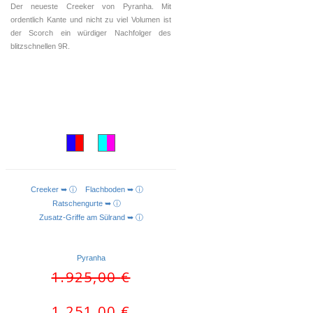
Der neueste Creeker von Pyranha. Mit
ordentlich Kante und nicht zu viel Volumen ist
der Scorch ein würdiger Nachfolger des
blitzschnellen 9R.
Creeker ➥ ⓘ
Flachboden ➥ ⓘ
AUSFÜHRUNG WÄHLEN
Ratschengurte ➥ ⓘ
Zusatz-Griffe am Sülrand ➥ ⓘ
Pyranha
Ursprünglicher
Aktueller
1.925,00
€
Preis
Preis
war:
ist:
1.251,00
€