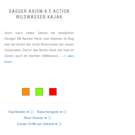
werden
DAGGER AXIOM 8.5 ACTION
WILDWASSER-KAJAK
Auch nach vielen Jahren ein bewährtes
Design! Mit flachen Heck und Volumen im Bug
war der Axiom der erste Riverrunner der neuen
Generation. Durch das flache Heck hat man im
Axiom auch im leichten Wildwasse
... --> alles
lesen
Flachboden ➥ ⓘ
Ratschengurte ➥ ⓘ
AUSFÜHRUNG WÄHLEN
River Runner ➥ ⓘ
Zusatz-Griffe am Sülrand ➥ ⓘ