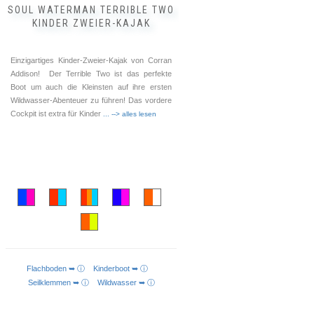
SOUL WATERMAN TERRIBLE TWO
KINDER ZWEIER-KAJAK
Einzigartiges Kinder-Zweier-Kajak von Corran
Addison! Der Terrible Two ist das perfekte
Boot um auch die Kleinsten auf ihre ersten
Wildwasser-Abenteuer zu führen! Das vordere
Cockpit ist extra für Kinder
... --> alles lesen
Flachboden ➥ ⓘ
Kinderboot ➥ ⓘ
AUSFÜHRUNG WÄHLEN
Seilklemmen ➥ ⓘ
Wildwasser ➥ ⓘ