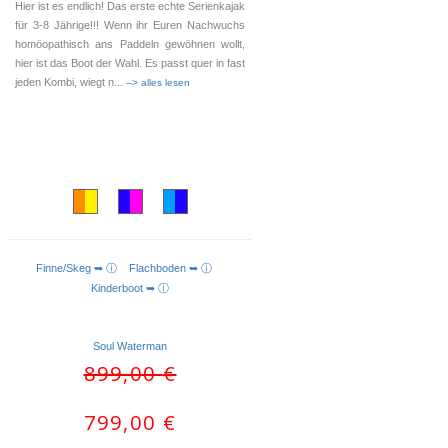
Hier ist es endlich! Das erste echte Serienkajak
für 3-8 Jährige!!! Wenn ihr Euren Nachwuchs
homöopathisch ans Paddeln gewöhnen wollt,
hier ist das Boot der Wahl. Es passt quer in fast
jeden Kombi, wiegt n
... --> alles lesen
Finne/Skeg ➥ ⓘ
Flachboden ➥ ⓘ
AUSFÜHRUNG WÄHLEN
Kinderboot ➥ ⓘ
Soul Waterman
Ursprünglicher
Aktueller
899,00
€
Preis
Preis
war:
ist:
799,00
€
899,00 €
799,00 €.