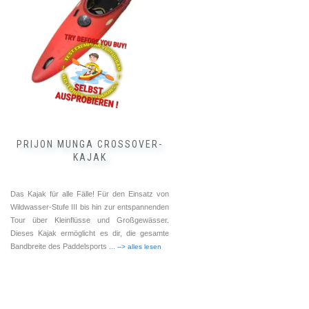
auf.
Die
Optionen
können
auf
der
Produktseite
gewählt
werden
PRIJON MUNGA CROSSOVER-
KAJAK
Das Kajak für alle Fälle! Für den Einsatz von
Wildwasser-Stufe III bis hin zur entspannenden
Tour über Kleinflüsse und Großgewässer.
Dieses Kajak ermöglicht es dir, die gesamte
Bandbreite des Paddelsports
... --> alles lesen