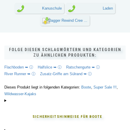
Kanuschule
Laden
Dagger Rewind Cree ...
FOLGE DIESEN SCHLAGWÖRTERN UND KATEGORIEN
ZU ÄHNLICHEN PRODUKTEN:
Flachboden ➥ ⓘ
Halfslice ➥ ⓘ
Ratschengurte ➥ ⓘ
River Runner ➥ ⓘ
Zusatz-Griffe am Sülrand ➥ ⓘ
Dieses Produkt liegt in folgenden Kategorien:
Boote
,
Super Sale !!!
,
Wildwasser-Kajaks
SICHERHEITSHINWEISE FÜR
BOOTE