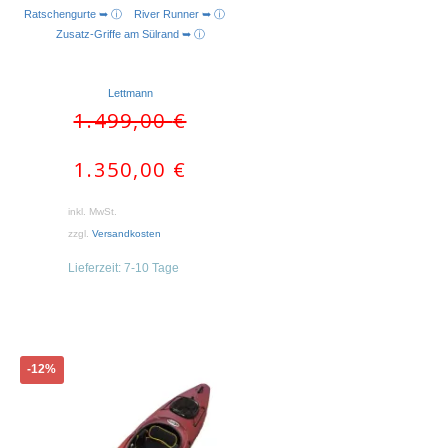
AUSFÜHRUNG WÄHLEN
Ratschengurte ➥ ⓘ
River Runner ➥ ⓘ
Zusatz-Griffe am Sülrand ➥ ⓘ
Lettmann
Ursprünglicher
Aktueller
1.499,00
€
Preis
Preis
war:
ist:
1.350,00
€
1.499,00 €
1.350,00 €.
inkl. MwSt.
zzgl.
Versandkosten
Lieferzeit:
7-10 Tage
Dieses
-12%
Produkt
weist
mehrere
Varianten