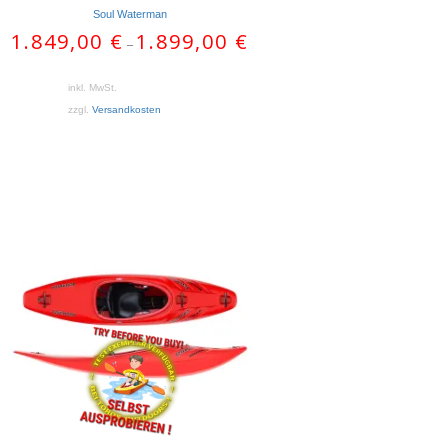
Soul Waterman
1.849,00
€
1.899,00
€
–
inkl. MwSt.
zzgl.
Versandkosten
Dieses
Produkt
weist
mehrere
Varianten
auf.
Die
Optionen
können
auf
der
Produktseite
gewählt