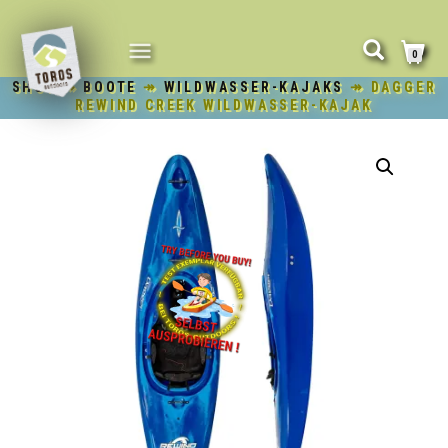
NAVIGATION
0
UMSCHALTEN
SHOP
↠
BOOTE
↠
WILDWASSER-KAJAKS
↠ DAGGER
REWIND CREEK WILDWASSER-KAJAK