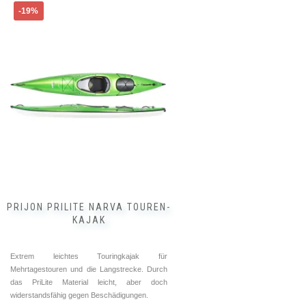
Dieses
-19%
Produkt
weist
mehrere
Varianten
auf.
Die
Optionen
können
auf
der
Produktseite
gewählt
werden
PRIJON PRILITE NARVA TOUREN-
KAJAK
Extrem leichtes Touringkajak für
Mehrtagestouren und die Langstrecke. Durch
das PriLite Material leicht, aber doch
widerstandsfähig gegen Beschädigungen.