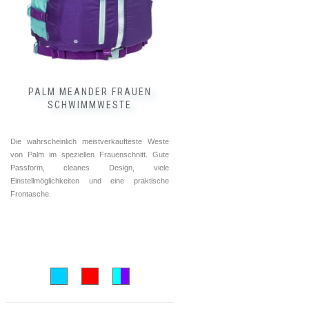
können
auf
der
Produktseite
gewählt
werden
PALM MEANDER FRAUEN
SCHWIMMWESTE
Die wahrscheinlich meistverkaufteste Weste
von Palm im speziellen Frauenschnitt. Gute
Passform‚ cleanes Design, viele
Einstellmöglichkeiten und eine praktische
Frontasche.