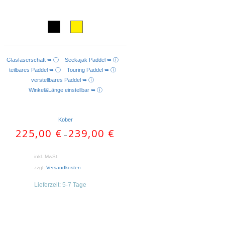
Glasfaserschaft ➥ ⓘ
Seekajak Paddel ➥ ⓘ
AUSFÜHRUNG WÄHLEN
teilbares Paddel ➥ ⓘ
Touring Paddel ➥ ⓘ
verstellbares Paddel ➥ ⓘ
Winkel&Länge einstellbar ➥ ⓘ
Kober
225,00
€
239,00
€
–
inkl. MwSt.
zzgl.
Versandkosten
Lieferzeit:
5-7 Tage