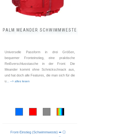
der
Produktseite
gewählt
werden
PALM MEANDER SCHWIMMWESTE
Universelle Passform in drei Größen,
bequemer Fronteinstieg, eine praktische
Reißverschlusstasche in der Front: Die
Meander kommt ohne Schnickschnack aus,
und hat doch alle Features, die man sich für die
u
... --> alles lesen
Front-Einstieg (Schwimmweste) ➥ ⓘ
AUSFÜHRUNG WÄHLEN