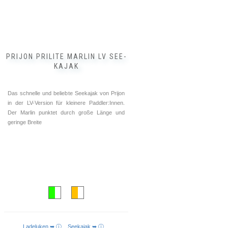
der
Produktseite
gewählt
werden
PRIJON PRILITE MARLIN LV SEE-
KAJAK
Das schnelle und beliebte Seekajak von Prijon
in der LV-Version für kleinere Paddler:Innen.
Der Marlin punktet durch große Länge und
geringe Breite
Ladeluken ➥ ⓘ
Seekajak ➥ ⓘ