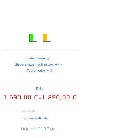
Ladeluken ➥ ⓘ
AUSFÜHRUNG WÄHLEN
Steueranlage nachrüstbar ➥ ⓘ
Tourenkajak ➥ ⓘ
Prijon
1.690,00
€
1.890,00
€
–
inkl. MwSt.
zzgl.
Versandkosten
Lieferzeit:
7-10 Tage