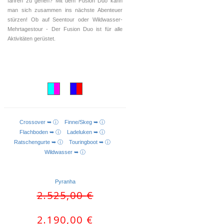
fahren zu gehen? Mit dem Fusion Duo kann
man sich zusammen ins nächste Abenteuer
stürzen! Ob auf Seentour oder Wildwasser-
Mehrtagestour - Der Fusion Duo ist für alle
Aktivitäten gerüstet.
Crossover ➥ ⓘ
Finne/Skeg ➥ ⓘ
AUSFÜHRUNG WÄHLEN
Flachboden ➥ ⓘ
Ladeluken ➥ ⓘ
Ratschengurte ➥ ⓘ
Touringboot ➥ ⓘ
Wildwasser ➥ ⓘ
Pyranha
Ursprünglicher
Aktueller
2.525,00
€
Preis
Preis
war:
ist:
2.190,00
€
2.525,00 €
2.190,00 €.