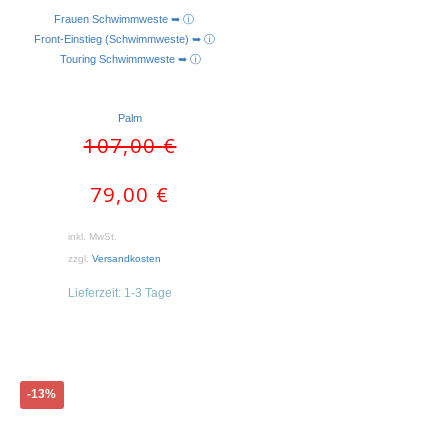
Frauen Schwimmweste ➥ ⓘ
AUSFÜHRUNG WÄHLEN
Front-Einstieg (Schwimmweste) ➥ ⓘ
Touring Schwimmweste ➥ ⓘ
Palm
Ursprünglicher
Aktueller
107,00
€
Preis
Preis
war:
ist:
79,00
€
107,00 €
79,00 €.
inkl. MwSt.
zzgl.
Versandkosten
Lieferzeit:
1-3 Tage
Dieses
-13%
Produkt
weist