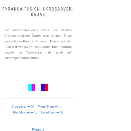
PYRANHA FUSION II CROSSOVER-
KAJAK
Die Weiterentwicklung eines der ältesten
Crossoverkajaks! Durch eine geringe Breite
und schöner Kante im Unterschiff lässt sich der
Fusion II wie kaum ein anderes Boot sportlich
sowohl im Wildwasser als auch auf
Mehrtagestouren fahren.
Crossover ➥ ⓘ
Finne/Skeg ➥ ⓘ
AUSFÜHRUNG WÄHLEN
Flachboden ➥ ⓘ
Ladeluken ➥ ⓘ
Pyranha