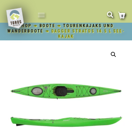
NAVIGATION
0
UMSCHALTEN
SHOP
↠
BOOTE
↠
TOURENKAJAKS UND
WANDERBOOTE
↠ DAGGER STRATOS 14.5 L SEE-
KAJAK