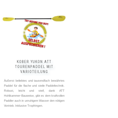
mehrere
Varianten
auf.
Die
Optionen
können
auf
der
Produktseite
gewählt
werden
KOBER YUKON ATT
TOURENPADDEL MIT
VARIOTEILUNG
Äußerst beliebtes und tausendfach bewährtes
Paddel für die flache und steile Paddeltechnik.
Robust, leicht und steif, dank ATT
Hohlkammer-Bauweise, gibt es dem kraftvollen
Paddler auch in unruhigem Wasser den nötigen
Vortrieb. Inklusive Tropfringen.