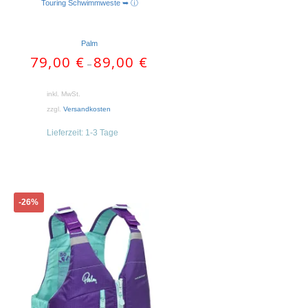
Touring Schwimmweste ➥ ⓘ
Palm
79,00
€
89,00
€
–
inkl. MwSt.
zzgl.
Versandkosten
Lieferzeit:
1-3 Tage
Dieses
-26%
Produkt
weist
mehrere
Varianten
auf.
Die
Optionen