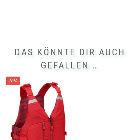
DAS KÖNNTE DIR AUCH
GEFALLEN …
Dieses
-31%
Produkt
weist
mehrere
Varianten
auf.
Die
Optionen
können
auf