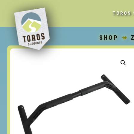
TOROS 
SHOP
↠