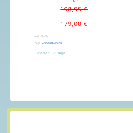
TNP
Ursprünglicher
Aktueller
198,95
€
Preis
Preis
war:
ist:
179,00
€
198,95 €
179,00 €.
inkl. MwSt.
zzgl.
Versandkosten
Lieferzeit:
1-3 Tage