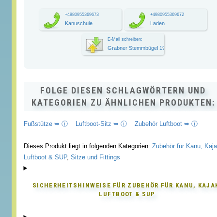
+4980955369673
+4980955369672
Kanuschule
Laden
E-Mail schreiben:
Grabner Stemmbügel 19
FOLGE DIESEN SCHLAGWÖRTERN UND
KATEGORIEN ZU ÄHNLICHEN PRODUKTEN:
Fußstütze ➥ ⓘ
Luftboot-Sitz ➥ ⓘ
Zubehör Luftboot ➥ ⓘ
Dieses Produkt liegt in folgenden Kategorien:
Zubehör für Kanu, Kaja
Luftboot & SUP
,
Sitze und Fittings
SICHERHEITSHINWEISE FÜR
ZUBEHÖR FÜR KANU, KAJA
LUFTBOOT & SUP