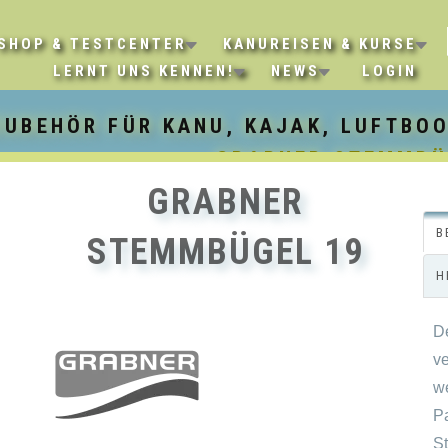
SHOP & TESTCENTER
KANUREISEN & KURSE
LERNT UNS KENNEN!
NEWS
LOGIN
ZUBEHÖR FÜR KANU, KAJAK, LUFTBOO
GRABNER STEMMBÜ
GRABNER
B
STEMMBÜGEL 19
H
D
v
w
P
S