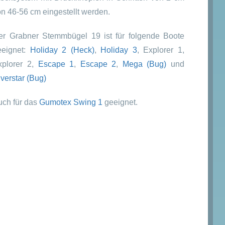
on 46-56 cm eingestellt werden.
er Grabner Stemmbügel 19 ist für folgende Boote
eeignet:
Holiday 2 (Heck)
,
Holiday 3
, Explorer 1,
xplorer 2,
Escape 1
,
Escape 2
,
Mega (Bug)
und
iverstar (Bug)
uch für das
Gumotex Swing 1
geeignet.