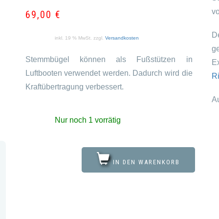
v
69,00
€
D
inkl. 19 % MwSt.
zzgl.
Versandkosten
g
Stemmbügel können als Fußstützen in
E
Luftbooten verwendet werden. Dadurch wird die
R
Kraftübertragung verbessert.
A
Nur noch 1 vorrätig
IN DEN WARENKORB