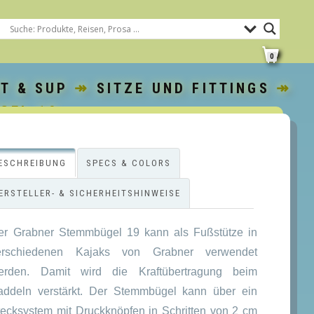
0
T & SUP
↠
SITZE UND FITTINGS
↠
GEL 19
ESCHREIBUNG
SPECS & COLORS
ERSTELLER- & SICHERHEITSHINWEISE
er Grabner Stemmbügel 19 kann als Fußstütze in
erschiedenen Kajaks von Grabner verwendet
erden. Damit wird die Kraftübertragung beim
addeln verstärkt. Der Stemmbügel kann über ein
tecksystem mit Druckknöpfen in Schritten von 2 cm