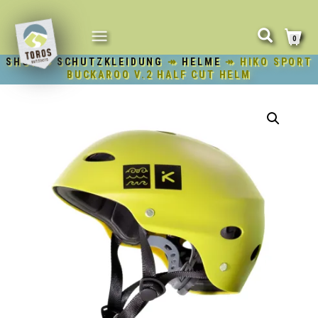
NAVIGATION
0
UMSCHALTEN
SHOP
↠
SCHUTZKLEIDUNG
↠
HELME
↠ HIKO SPORT
BUCKAROO V.2 HALF CUT HELM