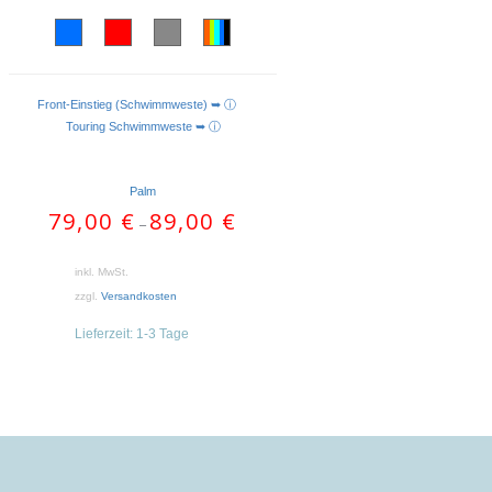
Front-Einstieg (Schwimmweste) ➥ ⓘ
AUSFÜHRUNG WÄHLEN
Touring Schwimmweste ➥ ⓘ
Palm
79,00
€
89,00
€
–
inkl. MwSt.
zzgl.
Versandkosten
Lieferzeit:
1-3 Tage