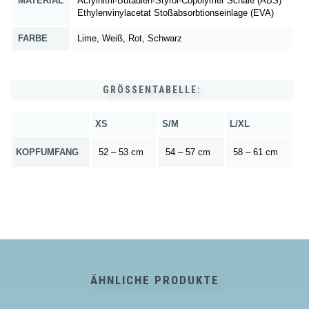
MATERIAL
Acrylnitril-Butadien-Styrol-Copolymer Schale (ABS)
Ethylenvinylacetat Stoßabsorbtionseinlage (EVA)
FARBE
Lime, Weiß, Rot, Schwarz
GRÖSSENTABELLE:
XS
S/M
L/XL
KOPFUMFANG
52 – 53 cm
54 – 57 cm
58 – 61 cm
ÄHNLICHE PRODUKTE