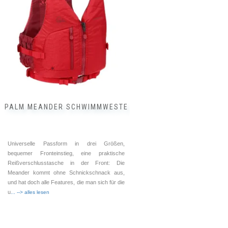
auf.
Die
Optionen
können
auf
der
Produktseite
gewählt
werden
PALM MEANDER SCHWIMMWESTE
Universelle Passform in drei Größen,
bequemer Fronteinstieg, eine praktische
Reißverschlusstasche in der Front: Die
Meander kommt ohne Schnickschnack aus,
und hat doch alle Features, die man sich für die
u
... --> alles lesen