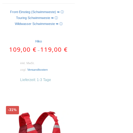
Front-Einstieg (Schwimmweste) ➥ ⓘ
AUSFÜHRUNG WÄHLEN
Touring Schwimmweste ➥ ⓘ
Wildwasser Schwimmweste ➥ ⓘ
Hiko
109,00
€
119,00
€
–
inkl. MwSt.
zzgl.
Versandkosten
Lieferzeit:
1-3 Tage
Dieses
-31%
Produkt
weist
mehrere
Varianten