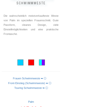
SCHWIMMWESTE
Die wahrscheinlich meistverkaufteste Weste
von Palm im speziellen Frauenschnitt. Gute
Passform‚ cleanes Design, viele
Einstellmöglichkeiten und eine praktische
Frontasche.
Frauen Schwimmweste ➥ ⓘ
AUSFÜHRUNG WÄHLEN
Front-Einstieg (Schwimmweste) ➥ ⓘ
Touring Schwimmweste ➥ ⓘ
Palm
Ursprünglicher
Aktueller