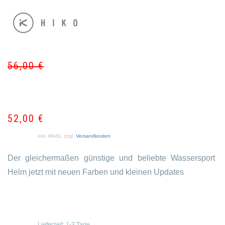
56,00
€
Ur
Akt
Pr
Pr
wa
ist:
56
52
52,00
€
inkl. MwSt.
zzgl.
Versandkosten
Der gleichermaßen günstige und beliebte Wassersport
Helm jetzt mit neuen Farben und kleinen Updates
Lieferzeit:
1-3 Tage