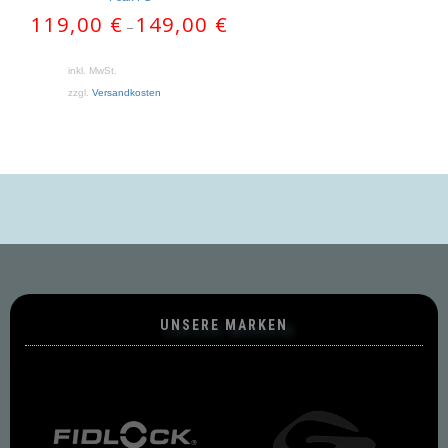
119,00
€
149,00
€
–
inkl. MwSt.
zzgl.
Versandkosten
UNSERE MARKEN