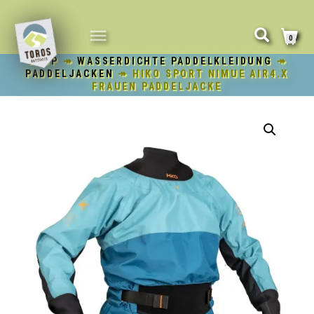
NAVIGATION
0
UMSCHALTEN
SHOP
↠
WASSERDICHTE PADDELKLEIDUNG
↠
PADDELJACKEN
↠ HIKO SPORT NIMUE AIR4.X
FRAUEN PADDELJACKE