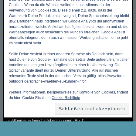
Cookies. Wenn du die Website weiterhin nutzt, stimmst du der
Verwendung von Cookies zu. Diese dienen z.B. dazu, dass der
Warenkorb Deine Produkte nicht vergisst, Deine Spracheinstellung bleibt
DIES & DAS
usw. Darüber hinaus integrieren wir Google Analytics um anonymisiert
herauszufinden welche Artikel am häufigsten besucht werden und ob die
Werbeanzeigen auch tatsächlich die Kunden erreichen. Google Ads ist
Zurück zum Anfang ->
ebenfalls integriert, denn auch wir müssen Werbung schalten, ohne geht
es heute nicht mehr.
Mein Benutzerkonto
Sollte Deine Ansicht in einer anderen Sprache als Deutsch sein, dann
Meine Wunschliste
hast Du eine von Google- Translate übersetzte Seite aufgerufen, mit allen
Mein Warenkorb
Vorteilen und einigen Unzulänglichkeiten einer KI-Übersetzung. Die
Sprachvariante dient nur zu Deiner Unterstützung. Alle juristischen
Kasse
relevanten Texte sind in der deutschen Version gültig. https://www.toros-
outdoors.de/sprache-waehlen-eu-kunden-info/
Kontakt, Öffnungszeiten & Anfahrt
Zahlungsmethoden
Weitere Informationen, beispielsweise zur Kontrolle von Cookies, findest
du hier: Cookie-Richtlinie
Cookie-Richtlinie
Versandkosten & Versandarten
Datenschutzbelehrung
Allgemeine Geschäftsbedingungen (AGB)
Erklärung zum Widerruf