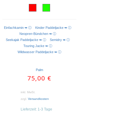
Einfachkamin ➥ ⓘ
Kinder Paddeljacke ➥ ⓘ
AUSFÜHRUNG WÄHLEN
Neopren-Bündchen ➥ ⓘ
Seekajak Paddeljacke ➥ ⓘ
Semidry ➥ ⓘ
Touring Jacke ➥ ⓘ
Wildwasser Paddeljacke ➥ ⓘ
Palm
75,00
€
inkl. MwSt.
zzgl.
Versandkosten
Lieferzeit:
1-3 Tage