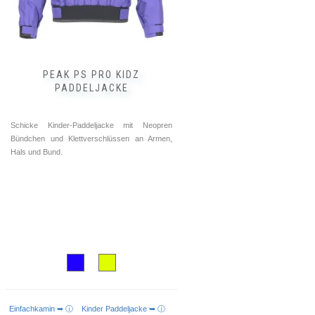
der
Produktseite
gewählt
werden
PEAK PS PRO KIDZ
PADDELJACKE
Schicke Kinder-Paddeljacke mit Neopren
Bündchen und Klettverschlüssen an Armen,
Hals und Bund.
Einfachkamin ➥ ⓘ
Kinder Paddeljacke ➥ ⓘ
AUSFÜHRUNG WÄHLEN