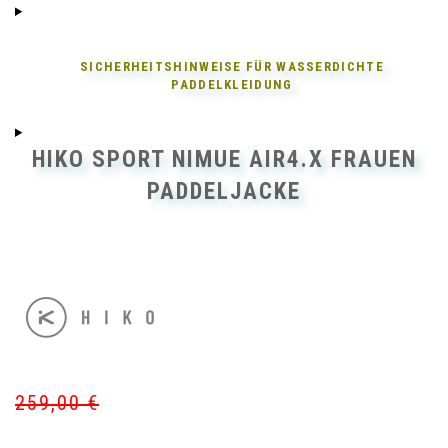
SICHERHEITSHINWEISE FÜR
WASSERDICHTE
PADDELKLEIDUNG
HIKO SPORT NIMUE AIR4.X FRAUEN
PADDELJACKE
259,00
€
Ur
Akt
Pr
Pr