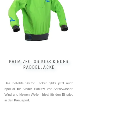
auf.
Die
Optionen
können
auf
der
Produktseite
gewählt
werden
PALM VECTOR KIDS KINDER
PADDELJACKE
Das beliebte Vector Jacket gibt's jetzt auch
speziell für Kinder. Schützt vor Spritzwasser,
Wind und kleinen Wellen. Ideal für den Einstieg
in den Kanusport.