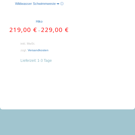
Wildwasser Schwimmweste ➥ ⓘ
Hiko
219,00
€
229,00
€
–
inkl. MwSt.
zzgl.
Versandkosten
Lieferzeit:
1-3 Tage