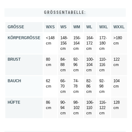
GRÖSSENTABELLE:
GRÖSSE
WXS
WS
WM
WL
WXL
WXXL
KÖRPERGRÖSSE
<148
148-
156-
164-
172-
>180
cm
156
164
172
180
cm
cm
cm
cm
cm
BRUST
80
84-
92-
100-
110-
122
cm
88
96
104
116
cm
cm
cm
cm
cm
BAUCH
62
66-
74-
82-
92-
104
cm
70
78
86
98
cm
cm
cm
cm
cm
HÜFTE
86
90-
98-
106-
116-
128
cm
94
102
110
122
cm
cm
cm
cm
cm