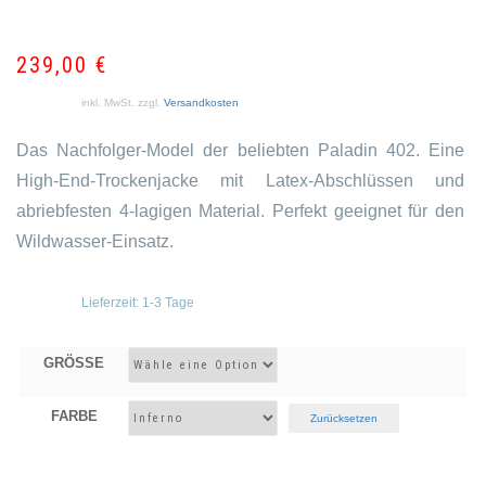
wa
ist:
25
23
239,00
€
inkl. MwSt.
zzgl.
Versandkosten
Das Nachfolger-Model der beliebten Paladin 402. Eine
High-End-Trockenjacke mit Latex-Abschlüssen und
abriebfesten 4-lagigen Material. Perfekt geeignet für den
Wildwasser-Einsatz.
Lieferzeit:
1-3 Tage
GRÖSSE
FARBE
Zurücksetzen