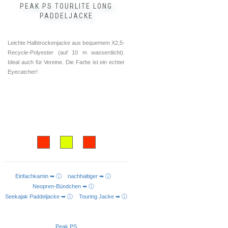
PEAK PS TOURLITE LONG
PADDELJACKE
Leichte Halbtrockenjacke aus bequemem X2,5-
Recycle-Polyester (auf 10 m wasserdicht).
Ideal auch für Vereine. Die Farbe ist ein echter
Eyecatcher!
Einfachkamin ➥ ⓘ
nachhaltiger ➥ ⓘ
AUSFÜHRUNG WÄHLEN
Neopren-Bündchen ➥ ⓘ
Seekajak Paddeljacke ➥ ⓘ
Touring Jacke ➥ ⓘ
Peak PS