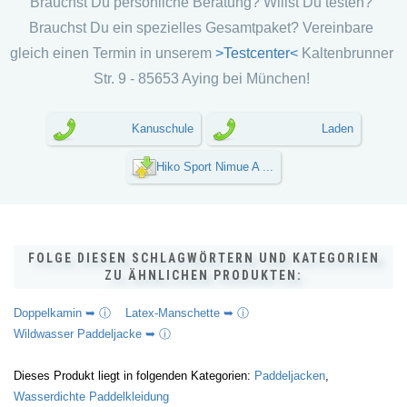
Brauchst Du persönliche Beratung? Willst Du testen?
Brauchst Du ein spezielles Gesamtpaket? Vereinbare
gleich einen Termin in unserem
>Testcenter<
Kaltenbrunner
Str. 9 - 85653 Aying bei München!
Kanuschule
Laden
Hiko Sport Nimue A ...
FOLGE DIESEN SCHLAGWÖRTERN UND KATEGORIEN
ZU ÄHNLICHEN PRODUKTEN:
Doppelkamin ➥ ⓘ
Latex-Manschette ➥ ⓘ
Wildwasser Paddeljacke ➥ ⓘ
Dieses Produkt liegt in folgenden Kategorien:
Paddeljacken
,
Wasserdichte Paddelkleidung