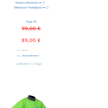
Neopren-Bündchen ➥ ⓘ
Wildwasser Paddeljacke ➥ ⓘ
Peak PS
Ursprünglicher
Aktueller
99,00
€
Preis
Preis
war:
ist:
89,00
€
99,00 €
89,00 €.
inkl. MwSt.
zzgl.
Versandkosten
Lieferzeit:
1-3 Tage
Dieses
Produkt
weist
mehrere
Varianten