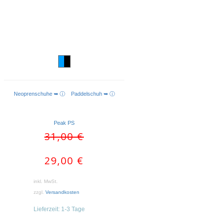
Neoprenschuhe ➥ ⓘ
Paddelschuh ➥ ⓘ
AUSFÜHRUNG WÄHLEN
Peak PS
Ursprünglicher
Aktueller
31,00
€
Preis
Preis
war:
ist:
29,00
€
31,00 €
29,00 €.
inkl. MwSt.
zzgl.
Versandkosten
Lieferzeit:
1-3 Tage