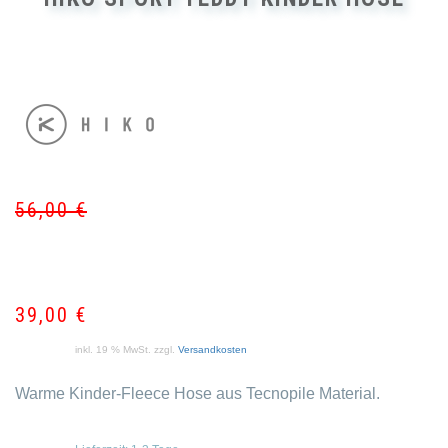
56,00
€
Ur
Akt
Pr
Pr
wa
ist:
56
39
39,00
€
inkl. 19 % MwSt.
zzgl.
Versandkosten
Warme Kinder-Fleece Hose aus Tecnopile Material.