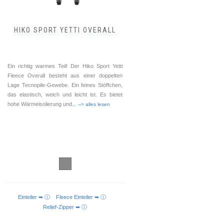
gewählt
werden
HIKO SPORT YETTI OVERALL
Ein richtig warmes Teil! Der Hiko Sport Yetti
Fleece Overall besteht aus einer doppelten
Lage Tecnopile-Gewebe. Ein feines Stöffchen,
das elastisch, weich und leicht ist. Es bietet
hohe Wärmeisolierung und
... --> alles lesen
Einteiler ➥ ⓘ
Fleece Einteiler ➥ ⓘ
AUSFÜHRUNG WÄHLEN
Relief-Zipper ➥ ⓘ