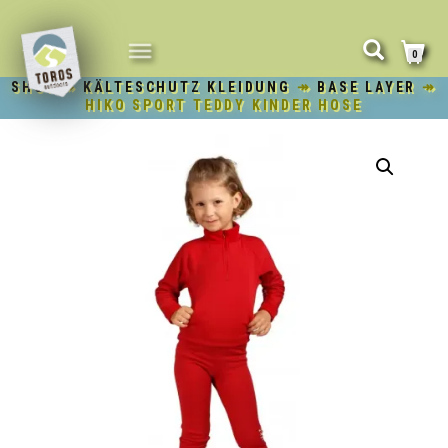
NAVIGATION
0
UMSCHALTEN
SHOP
↠
KÄLTESCHUTZ KLEIDUNG
↠
BASE LAYER
↠
HIKO SPORT TEDDY KINDER HOSE