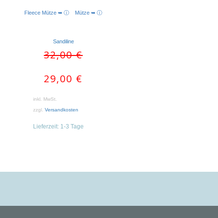
Fleece Mütze ➥ ⓘ
Mütze ➥ ⓘ
AUSFÜHRUNG WÄHLEN
Sandiline
Ursprünglicher
Aktueller
32,00
€
Preis
Preis
war:
ist:
29,00
€
32,00 €
29,00 €.
inkl. MwSt.
zzgl.
Versandkosten
Lieferzeit:
1-3 Tage