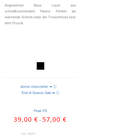
Angenehmer Base Layer aus
schnelltrocknendem Fleece. Perfekt als
wärmende Schicht unter der Trockenhose bzw.
dem Drysuit.
dünne Unterzieher ➥ ⓘ
AUSFÜHRUNG WÄHLEN
End of Season Sale ➥ ⓘ
Peak PS
39,00
€
57,00
€
–
inkl. MwSt.