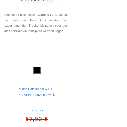
Angenehm flauschiges, warmes Lycra schützt
vor Sonne und Kälte. Geschmeidige Base
Layer unter den Trockenklamotten oder auch
als sportliche Außenlage an warmen Tagen.
dünne Unterzieher ➥ ⓘ
AUSFÜHRUNG WÄHLEN
Kurzarm Unterzieher ➥ ⓘ
Peak PS
Ursprünglicher
Aktueller
57,00
€
Preis
Preis