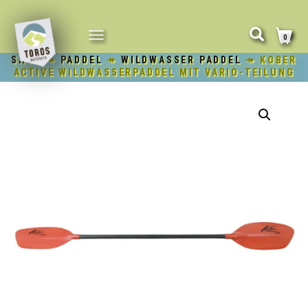
NAVIGATION
0
UMSCHALTEN
SHOP
↠
PADDEL
↠
WILDWASSER PADDEL
↠ KOBER
ACTIVE WILDWASSERPADDEL MIT VARIO-TEILUNG