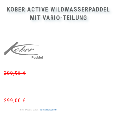
KOBER ACTIVE WILDWASSERPADDEL
MIT VARIO-TEILUNG
309,95
€
Ur
Akt
Pr
Pr
wa
ist:
30
29
299,00
€
inkl. MwSt.
zzgl.
Versandkosten