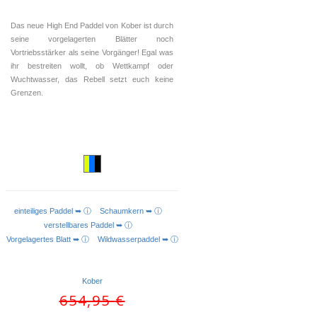
Das neue High End Paddel von Kober ist durch
seine vorgelagerten Blätter noch
Vortriebsstärker als seine Vorgänger! Egal was
ihr bestreiten wollt, ob Wettkampf oder
Wuchtwasser, das Rebell setzt euch keine
Grenzen.
einteiliges Paddel ➥ ⓘ
Schaumkern ➥ ⓘ
AUSFÜHRUNG WÄHLEN
verstellbares Paddel ➥ ⓘ
Vorgelagertes Blatt ➥ ⓘ
Wildwasserpaddel ➥ ⓘ
Kober
Ursprünglicher
Aktueller
654,95
€
Preis
Preis