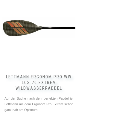
weist
mehrere
Varianten
auf.
Die
Optionen
können
auf
der
Produktseite
gewählt
werden
LETTMANN ERGONOM PRO WW
LCS 70 EXTREM
WILDWASSERPADDEL
Auf der Suche nach dem perfekten Paddel ist
Lettmann mit dem Ergonom Pro Extrem schon
ganz nah am Optimum.