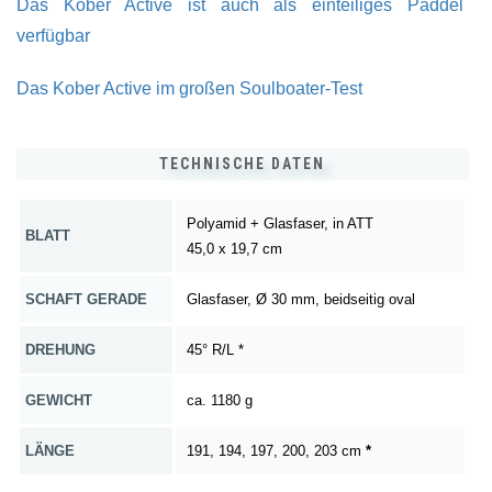
Das Kober Active ist auch als einteiliges Paddel
verfügbar
Das Kober Active im großen Soulboater-Test
TECHNISCHE DATEN
Polyamid + Glasfaser, in ATT
BLATT
45,0 x 19,7 cm
SCHAFT GERADE
Glasfaser, Ø 30 mm, beidseitig oval
DREHUNG
45° R/L *
GEWICHT
ca. 1180 g
LÄNGE
191, 194, 197, 200, 203 cm
*