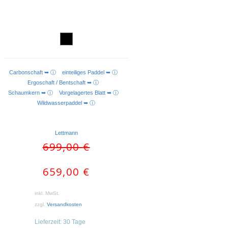
Carbonschaft ➥ ⓘ
einteiliges Paddel ➥ ⓘ
AUSFÜHRUNG WÄHLEN
Ergoschaft / Bentschaft ➥ ⓘ
Schaumkern ➥ ⓘ
Vorgelagertes Blatt ➥ ⓘ
Wildwasserpaddel ➥ ⓘ
Lettmann
Ursprünglicher
Aktueller
699,00
€
Preis
Preis
war:
ist:
659,00
€
699,00 €
659,00 €.
inkl. MwSt.
zzgl.
Versandkosten
Lieferzeit:
30 Tage