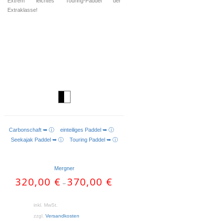
Extrem leichtes Touring-Paddel der
Extraklasse!
Carbonschaft ➥ ⓘ
einteiliges Paddel ➥ ⓘ
AUSFÜHRUNG WÄHLEN
Seekajak Paddel ➥ ⓘ
Touring Paddel ➥ ⓘ
Mergner
320,00
€
370,00
€
–
inkl. MwSt.
zzgl.
Versandkosten