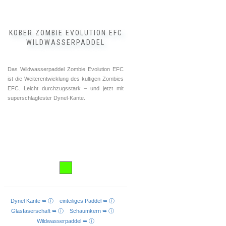
gewählt
werden
KOBER ZOMBIE EVOLUTION EFC
WILDWASSERPADDEL
Das Wildwasserpaddel Zombie Evolution EFC
ist die Weiterentwicklung des kultigen Zombies
EFC. Leicht durchzugsstark – und jetzt mit
superschlagfester Dynel-Kante.
Dynel Kante ➥ ⓘ
einteiliges Paddel ➥ ⓘ
AUSFÜHRUNG WÄHLEN
Glasfaserschaft ➥ ⓘ
Schaumkern ➥ ⓘ
Wildwasserpaddel ➥ ⓘ