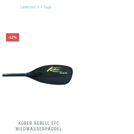
Lieferzeit:
5-7 Tage
Dieses
-12%
Produkt
weist
mehrere
Varianten
auf.
Die
Optionen
können
auf
der
Produktseite
gewählt
werden
KOBER REBELL EFC
WILDWASSERPADDEL