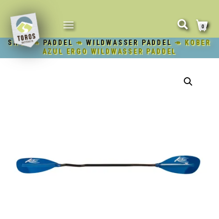
NAVIGATION
0
UMSCHALTEN
SHOP
↠
PADDEL
↠
WILDWASSER PADDEL
↠ KOBER
AZUL ERGO WILDWASSER PADDEL