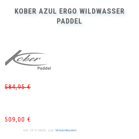
KOBER AZUL ERGO WILDWASSER
PADDEL
584,95
€
Ur
Akt
Pr
Pr
wa
ist:
58
50
509,00
€
inkl. 19 % MwSt.
zzgl.
Versandkosten