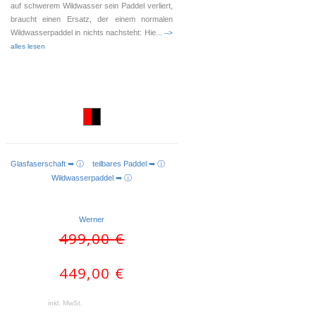
auf schwerem Wildwasser sein Paddel verliert,
braucht einen Ersatz, der einem normalen
Wildwasserpaddel in nichts nachsteht: Hie
... -->
alles lesen
Glasfaserschaft ➥ ⓘ
teilbares Paddel ➥ ⓘ
AUSFÜHRUNG WÄHLEN
Wildwasserpaddel ➥ ⓘ
Werner
Ursprünglicher
Aktueller
499,00
€
Preis
Preis
war:
ist:
449,00
€
499,00 €
449,00 €.
inkl. MwSt.