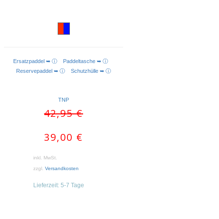
Ersatzpaddel ➥ ⓘ
Paddeltasche ➥ ⓘ
AUSFÜHRUNG WÄHLEN
Reservepaddel ➥ ⓘ
Schutzhülle ➥ ⓘ
TNP
Ursprünglicher
Aktueller
42,95
€
Preis
Preis
war:
ist:
39,00
€
42,95 €
39,00 €.
inkl. MwSt.
zzgl.
Versandkosten
Lieferzeit:
5-7 Tage