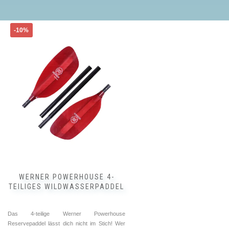
Dieses
-10%
Produkt
weist
mehrere
Varianten
auf.
Die
Optionen
können
auf
der
Produktseite
gewählt
werden
WERNER POWERHOUSE 4-
TEILIGES WILDWASSERPADDEL
Das 4-teilige Werner Powerhouse
Reservepaddel lässt dich nicht im Stich! Wer