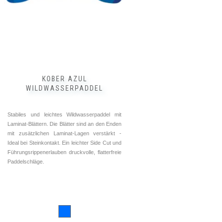
Optionen
können
auf
der
Produktseite
gewählt
werden
KOBER AZUL
WILDWASSERPADDEL
Stabiles und leichtes Wildwasserpaddel mit
Laminat-Blättern. Die Blätter sind an den Enden
mit zusätzlichen Laminat-Lagen verstärkt -
Ideal bei Steinkontakt. Ein leichter Side Cut und
Führungsrippenerlauben druckvolle, flatterfreie
Paddelschläge.