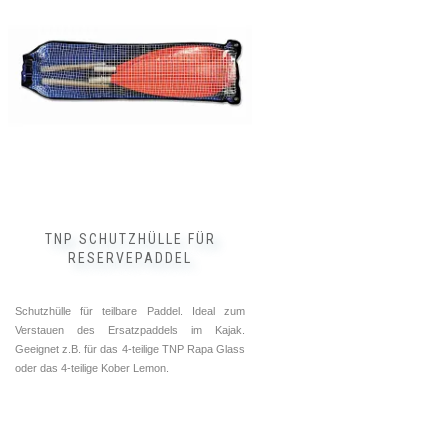
mehrere
Varianten
auf.
Die
Optionen
können
auf
der
Produktseite
gewählt
werden
TNP SCHUTZHÜLLE FÜR
RESERVEPADDEL
Schutzhülle für teilbare Paddel. Ideal zum
Verstauen des Ersatzpaddels im Kajak.
Geeignet z.B. für das 4-teilige TNP Rapa Glass
oder das 4-teilige Kober Lemon.