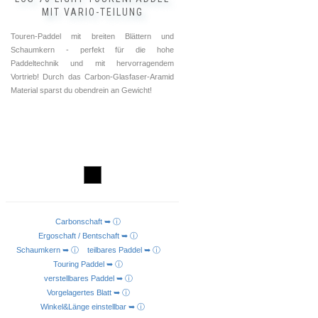
MIT VARIO-TEILUNG
Touren-Paddel mit breiten Blättern und
Schaumkern - perfekt für die hohe
Paddeltechnik und mit hervorragendem
Vortrieb! Durch das Carbon-Glasfaser-Aramid
Material sparst du obendrein an Gewicht!
Carbonschaft ➥ ⓘ
AUSFÜHRUNG WÄHLEN
Ergoschaft / Bentschaft ➥ ⓘ
Schaumkern ➥ ⓘ
teilbares Paddel ➥ ⓘ
Touring Paddel ➥ ⓘ
verstellbares Paddel ➥ ⓘ
Vorgelagertes Blatt ➥ ⓘ
Winkel&Länge einstellbar ➥ ⓘ