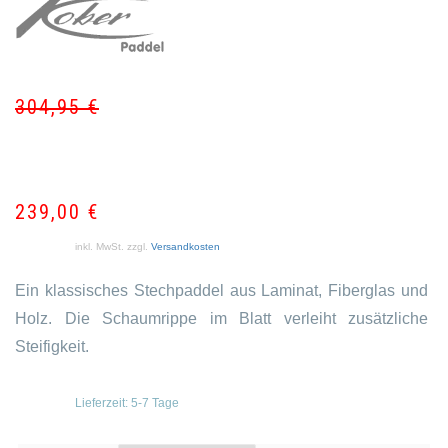
304,95
€
Ur
Akt
Pr
Pr
wa
ist:
30
23
239,00
€
inkl. MwSt.
zzgl.
Versandkosten
Ein klassisches Stechpaddel aus Laminat, Fiberglas und
Holz. Die Schaumrippe im Blatt verleiht zusätzliche
Steifigkeit.
Lieferzeit:
5-7 Tage