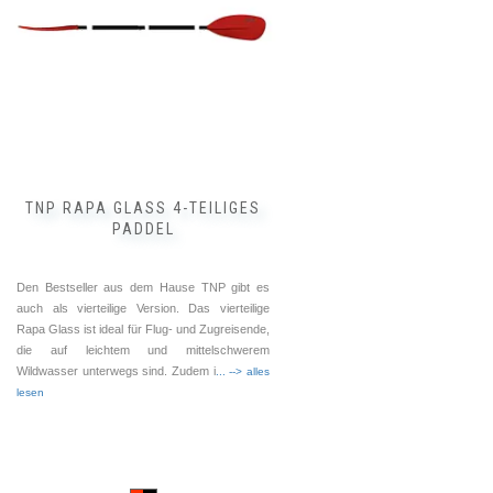
Die
Optionen
können
auf
der
Produktseite
gewählt
werden
TNP RAPA GLASS 4-TEILIGES
PADDEL
Den Bestseller aus dem Hause TNP gibt es
auch als vierteilige Version. Das vierteilige
Rapa Glass ist ideal für Flug- und Zugreisende,
die auf leichtem und mittelschwerem
Wildwasser unterwegs sind. Zudem i
... --> alles
lesen