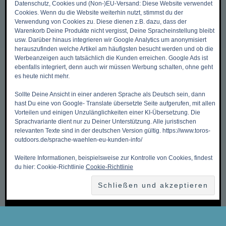
Datenschutz, Cookies und (Non-)EU-Versand: Diese Website verwendet
DIES & DAS
Cookies. Wenn du die Website weiterhin nutzt, stimmst du der
Verwendung von Cookies zu. Diese dienen z.B. dazu, dass der
Warenkorb Deine Produkte nicht vergisst, Deine Spracheinstellung bleibt
Zurück zum Anfang ->
usw. Darüber hinaus integrieren wir Google Analytics um anonymisiert
herauszufinden welche Artikel am häufigsten besucht werden und ob die
Mein Benutzerkonto
Werbeanzeigen auch tatsächlich die Kunden erreichen. Google Ads ist
ebenfalls integriert, denn auch wir müssen Werbung schalten, ohne geht
Meine Wunschliste
es heute nicht mehr.
Mein Warenkorb
Sollte Deine Ansicht in einer anderen Sprache als Deutsch sein, dann
Kasse
hast Du eine von Google- Translate übersetzte Seite aufgerufen, mit allen
Vorteilen und einigen Unzulänglichkeiten einer KI-Übersetzung. Die
Kontakt, Öffnungszeiten & Anfahrt
Sprachvariante dient nur zu Deiner Unterstützung. Alle juristischen
Zahlungsmethoden
relevanten Texte sind in der deutschen Version gültig. https://www.toros-
outdoors.de/sprache-waehlen-eu-kunden-info/
Versandkosten & Versandarten
Weitere Informationen, beispielsweise zur Kontrolle von Cookies, findest
Datenschutzbelehrung
du hier: Cookie-Richtlinie
Cookie-Richtlinie
Allgemeine Geschäftsbedingungen (AGB)
Erklärung zum Widerruf
Impressum
Über Uns