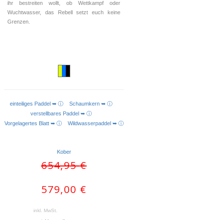
ihr bestreiten wollt, ob Wettkampf oder
Wuchtwasser, das Rebell setzt euch keine
Grenzen.
einteiliges Paddel ➥ ⓘ
Schaumkern ➥ ⓘ
AUSFÜHRUNG WÄHLEN
verstellbares Paddel ➥ ⓘ
Vorgelagertes Blatt ➥ ⓘ
Wildwasserpaddel ➥ ⓘ
Kober
Ursprünglicher
Aktueller
654,95
€
Preis
Preis
war:
ist:
579,00
€
654,95 €
579,00 €.
inkl. MwSt.