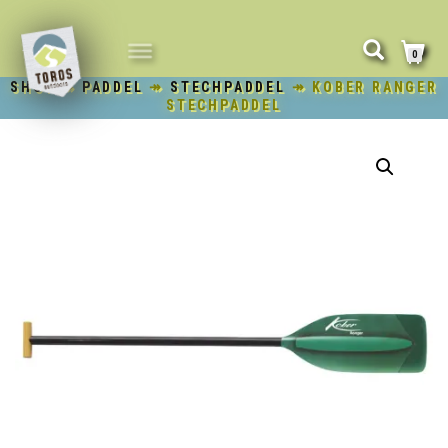
NAVIGATION
0
UMSCHALTEN
SHOP
↠
PADDEL
↠
STECHPADDEL
↠ KOBER RANGER
STECHPADDEL