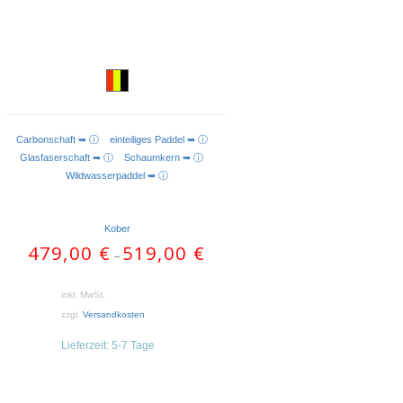
Carbonschaft ➥ ⓘ
einteiliges Paddel ➥ ⓘ
AUSFÜHRUNG WÄHLEN
Glasfaserschaft ➥ ⓘ
Schaumkern ➥ ⓘ
Wildwasserpaddel ➥ ⓘ
Kober
479,00
€
519,00
€
–
inkl. MwSt.
zzgl.
Versandkosten
Lieferzeit:
5-7 Tage