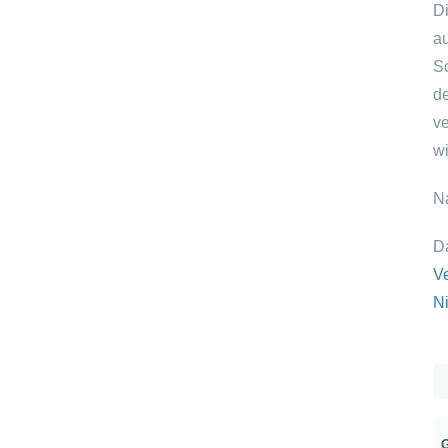
D
a
S
d
v
w
Na
D
Ve
N