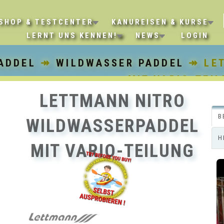
SHOP & TESTCENTER
KANUREISEN & KURSE
LERNT UNS KENNEN!
NEWS
LOGIN
ADDEL
↠
WILDWASSER PADDEL
↠ LET
MIT VARIO-TEI
LETTMANN NITRO
B
WILDWASSERPADDEL
H
MIT VARIO-TEILUNG