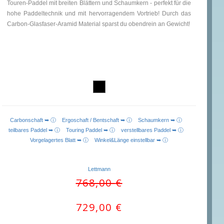
Touren-Paddel mit breiten Blättern und Schaumkern - perfekt für die
hohe Paddeltechnik und mit hervorragendem Vortrieb! Durch das
Carbon-Glasfaser-Aramid Material sparst du obendrein an Gewicht!
Carbonschaft ➥ ⓘ
Ergoschaft / Bentschaft ➥ ⓘ
Schaumkern ➥ ⓘ
teilbares Paddel ➥ ⓘ
Touring Paddel ➥ ⓘ
verstellbares Paddel ➥ ⓘ
Vorgelagertes Blatt ➥ ⓘ
Winkel&Länge einstellbar ➥ ⓘ
Lettmann
Ursprünglicher
Aktueller
768,00
€
Preis
Preis
war:
ist:
729,00
€
768,00 €
729,00 €.