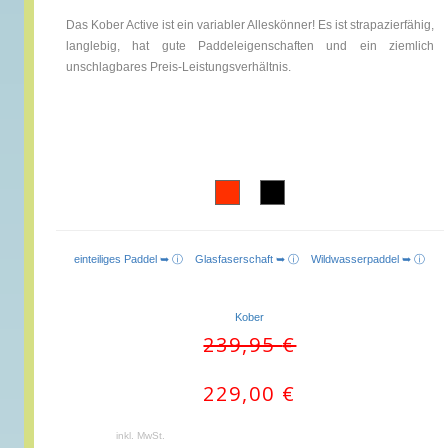
Das Kober Active ist ein variabler Alleskönner! Es ist strapazierfähig,
langlebig, hat gute Paddeleigenschaften und ein ziemlich
unschlagbares Preis-Leistungsverhältnis.
einteiliges Paddel ➥ ⓘ
Glasfaserschaft ➥ ⓘ
Wildwasserpaddel ➥ ⓘ
Kober
Ursprünglicher
Aktueller
239,95
€
Preis
Preis
war:
ist:
229,00
€
239,95 €
229,00 €.
inkl. MwSt.