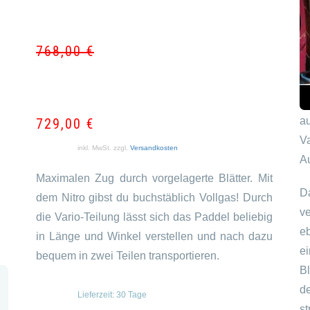
768,00
€
Ursprün
Aktuell
Preis
Preis
M
war:
ist:
W
768,00 
729,00 
a
729,00
€
V
inkl. MwSt.
zzgl.
Versandkosten
Au
Maximalen Zug durch vorgelagerte Blätter. Mit
D
dem Nitro gibst du buchstäblich Vollgas! Durch
v
die Vario-Teilung lässt sich das Paddel beliebig
e
in Länge und Winkel verstellen und nach dazu
e
bequem in zwei Teilen transportieren.
B
d
Lieferzeit:
30 Tage
s