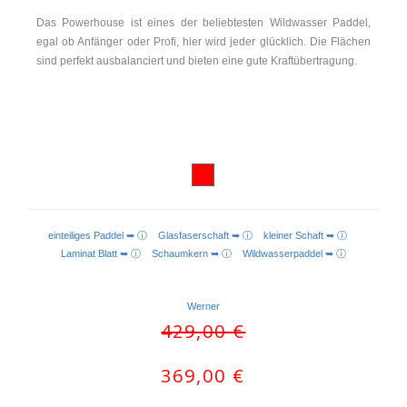
Das Powerhouse ist eines der beliebtesten Wildwasser Paddel,
egal ob Anfänger oder Profi, hier wird jeder glücklich. Die Flächen
sind perfekt ausbalanciert und bieten eine gute Kraftübertragung.
einteiliges Paddel ➥ ⓘ
Glasfaserschaft ➥ ⓘ
kleiner Schaft ➥ ⓘ
Laminat Blatt ➥ ⓘ
Schaumkern ➥ ⓘ
Wildwasserpaddel ➥ ⓘ
Werner
Ursprünglicher
Aktueller
429,00
€
Preis
Preis
war:
ist:
369,00
€
429,00 €
369,00 €.