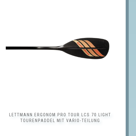
ist
hrere
rianten
f.
e
tionen
nnen
f
r
oduktseite
wählt
rden
LETTMANN ERGONOM PRO TOUR LCS 70 LIGHT
TOURENPADDEL MIT VARIO-TEILUNG