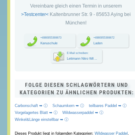
Vereinbare gleich einen Termin in unserem
>Testcenter<
Kaltenbrunner Str. 9 - 85653 Aying bei
München!
+4980955369673
+4980955369672
Kanuschule
Laden
E-Mail schreiben:
Lettmann Nitro Wil ...
FOLGE DIESEN SCHLAGWÖRTERN UND
KATEGORIEN ZU ÄHNLICHEN PRODUKTEN:
Carbonschaft ➥ ⓘ
Schaumkern ➥ ⓘ
teilbares Paddel ➥ ⓘ
Vorgelagertes Blatt ➥ ⓘ
Wildwasserpaddel ➥ ⓘ
Winkel&Länge einstellbar ➥ ⓘ
Dieses Produkt liegt in folgenden Kategorien:
Wildwasser Paddel
,