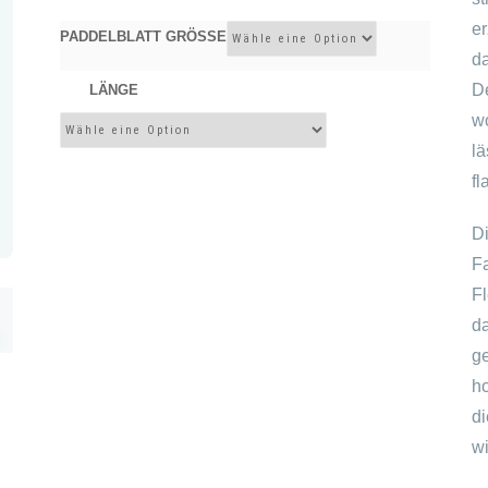
e
PADDELBLATT GRÖSSE
d
D
LÄNGE
w
l
fl
D
F
F
d
g
h
d
wi