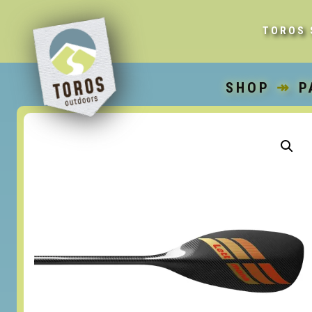
TOROS 
SHOP
↠
P