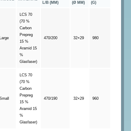
/B (MM)
(Ø MM)
(G)
LCS 70
(70 %
Carbon
Prepreg
Large
470/200
32×29
980
15 %
Aramid 15
%
Glasfaser)
LCS 70
(70 %
Carbon
Prepreg
Small
470/190
32×29
960
15 %
Aramid 15
%
Glasfaser)