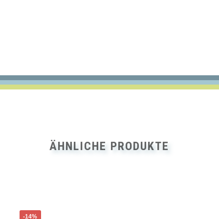
ÄHNLICHE PRODUKTE
Di
Dieses
Pr
-14%