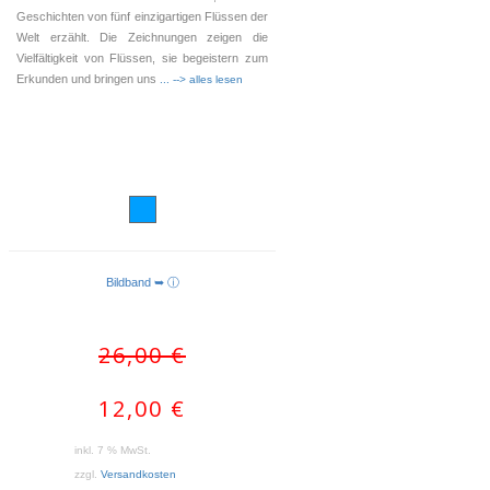
Geschichten von fünf einzigartigen Flüssen der
Welt erzählt. Die Zeichnungen zeigen die
Vielfältigkeit von Flüssen, sie begeistern zum
Erkunden und bringen uns
... --> alles lesen
Bildband ➥ ⓘ
WEITERLESEN
Ursprünglicher
Aktueller
26,00
€
Preis
Preis
war:
ist:
12,00
€
26,00 €
12,00 €.
inkl. 7 % MwSt.
zzgl.
Versandkosten