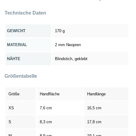
Technische Daten
GEWICHT
170 g
MATERIAL
2 mm Neopren
NÄHTE
Blindstich, geklebt
Größentabelle
Größe
Handfläche
Handlänge
XS
7,6 cm
16,5 cm
S
8,3 cm
17,8 cm
M
8,9 cm
19,1 cm