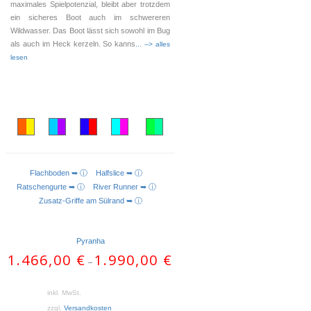
maximales Spielpotenzial, bleibt aber trotzdem
ein sicheres Boot auch im schwereren
Wildwasser. Das Boot lässt sich sowohl im Bug
als auch im Heck kerzeln. So kanns
... --> alles
lesen
Flachboden ➥ ⓘ
Halfslice ➥ ⓘ
AUSFÜHRUNG WÄHLEN
Ratschengurte ➥ ⓘ
River Runner ➥ ⓘ
Zusatz-Griffe am Sülrand ➥ ⓘ
Pyranha
1.466,00
€
1.990,00
€
–
inkl. MwSt.
zzgl.
Versandkosten