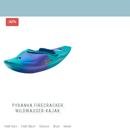
Dieses
-32%
Produkt
weist
mehrere
Varianten
auf.
Die
Optionen
können
auf
der
Produktseite
gewählt
werden
PYRANHA FIRECRACKER
WILDWASSER-KAJAK
Half-Size Half-Slice! Dieses Boot bietet