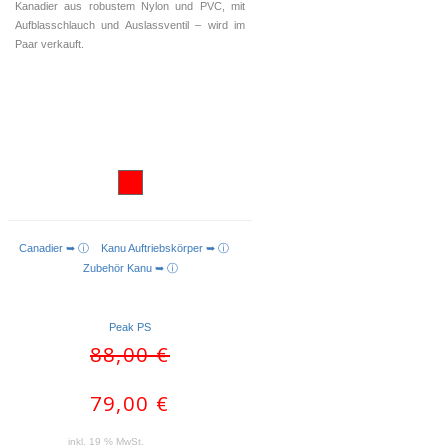
Kanadier aus robustem Nylon und PVC, mit
Aufblasschlauch und Auslassventil – wird im
Paar verkauft.
Canadier ➥ ⓘ
Kanu Auftriebskörper ➥ ⓘ
IN DEN WARENKORB
Zubehör Kanu ➥ ⓘ
Peak PS
Ursprünglicher
Aktueller
88,00
€
Preis
Preis
war:
ist:
79,00
€
88,00 €
79,00 €.
inkl. 19 % MwSt.