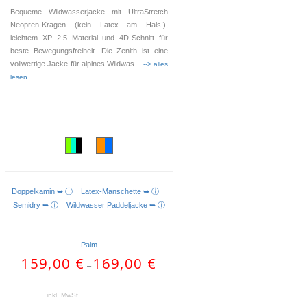
Bequeme Wildwasserjacke mit UltraStretch
Neopren-Kragen (kein Latex am Hals!),
leichtem XP 2.5 Material und 4D-Schnitt für
beste Bewegungsfreiheit. Die Zenith ist eine
vollwertige Jacke für alpines Wildwas
... --> alles
lesen
Doppelkamin ➥ ⓘ
Latex-Manschette ➥ ⓘ
AUSFÜHRUNG WÄHLEN
Semidry ➥ ⓘ
Wildwasser Paddeljacke ➥ ⓘ
Palm
159,00
€
169,00
€
–
inkl. MwSt.