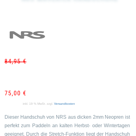
84,95
€
Ur
Akt
Pr
Pr
wa
ist:
84
75
75,00
€
inkl. 19 % MwSt.
zzgl.
Versandkosten
Dieser Handschuh von NRS aus dicken 2mm Neopren ist
perfekt zum Paddeln an kalten Herbst- oder Wintertagen
geeignet. Durch die Stretch-Funktion liegt der Handschuh