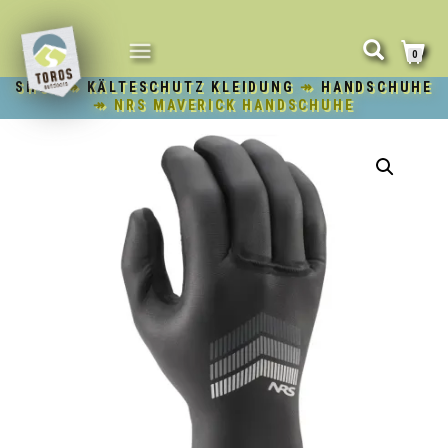
NAVIGATION
0
UMSCHALTEN
SHOP
↠
KÄLTESCHUTZ KLEIDUNG
↠
HANDSCHUHE
↠ NRS MAVERICK HANDSCHUHE