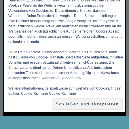
Datenschutz, Cookies und (Non-)EU-Versand: Diese Website verwendet
DIES & DAS
Cookies. Wenn du die Website weiterhin nutzt, stimmst du der
Verwendung von Cookies zu. Diese dienen z.B. dazu, dass der
Warenkorb Deine Produkte nicht vergisst, Deine Spracheinstellung bleibt
usw. Darüber hinaus integrieren wir Google Analytics um anonymisiert
Zurück zum Anfang ->
herauszufinden welche Artikel am häufigsten besucht werden und ob die
Mein Benutzerkonto
Werbeanzeigen auch tatsächlich die Kunden erreichen. Google Ads ist
ebenfalls integriert, denn auch wir müssen Werbung schalten, ohne geht
Meine Wunschliste
es heute nicht mehr.
Mein Warenkorb
Sollte Deine Ansicht in einer anderen Sprache als Deutsch sein, dann
hast Du eine von Google- Translate übersetzte Seite aufgerufen, mit allen
Kasse
Vorteilen und einigen Unzulänglichkeiten einer KI-Übersetzung. Die
Kontakt, Öffnungszeiten & Anfahrt
Sprachvariante dient nur zu Deiner Unterstützung. Alle juristischen
relevanten Texte sind in der deutschen Version gültig. https://www.toros-
Zahlungsmethoden
outdoors.de/sprache-waehlen-eu-kunden-info/
Versandkosten & Versandarten
Weitere Informationen, beispielsweise zur Kontrolle von Cookies, findest
Datenschutzbelehrung
du hier: Cookie-Richtlinie
Cookie-Richtlinie
Allgemeine Geschäftsbedingungen (AGB)
Erklärung zum Widerruf
Impressum
Über Uns