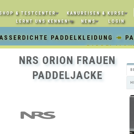
SHOP & TESTCENTER
KANUREISEN & KURSE
LERNT UNS KENNEN!
NEWS
LOGIN
ASSERDICHTE PADDELKLEIDUNG
↠
P
PADDELJACK
NRS ORION FRAUEN
B
PADDELJACKE
H