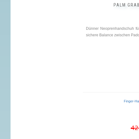
PALM GRA
Dünner Neoprenhandschuh für 
sichere Balance zwischen Padd
Finger-H
42