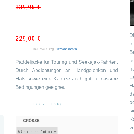
339,95
€
Ursprün
Aktuell
Preis
Preis
war:
ist:
339,95 
229,00 
D
229,00
€
p
inkl. MwSt.
zzgl.
Versandkosten
B
b
Paddeljacke für Touring und Seekajak-Fahrten.
h
Durch Abdichtungen an Handgelenken und
L
Hals sowie eine Kapuze auch gut für nassere
H
Bedingungen geeignet.
d
o
Lieferzeit:
1-3 Tage
s
K
GRÖSSE
v