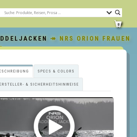
0
ADDELJACKEN
↠ NRS ORION FRAUEN
E
ESCHREIBUNG
SPECS & COLORS
ERSTELLER- & SICHERHEITSHINWEISE