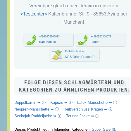
Vereinbare gleich einen Termin in unserem
>Testcenter<
Kaltenbrunner Str. 9 - 85653 Aying bei
München!
+4980955369673
+4980955369672
Kanuschule
Laden
E-Mail schreiben:
NRS Orion Frauen P ...
FOLGE DIESEN SCHLAGWÖRTERN UND
KATEGORIEN ZU ÄHNLICHEN PRODUKTEN:
Doppelkamin ➥ ⓘ
Kapuze ➥ ⓘ
Latex-Manschette ➥ ⓘ
Neopren-Manschette ➥ ⓘ
Reißverschluss Kragen ➥ ⓘ
Seekajak Paddeljacke ➥ ⓘ
Touring Jacke ➥ ⓘ
Dieses Produkt liegt in folgenden Kategorien:
Super Sale !!!
,