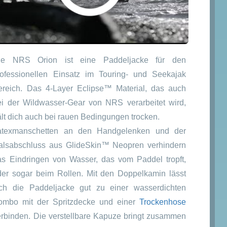
glicher
er
€
€.
ie NRS Orion ist eine Paddeljacke für den
rofessionellen Einsatz im Touring- und Seekajak
ereich. Das 4-Layer Eclipse™ Material, das auch
ei der Wildwasser-Gear von NRS verarbeitet wird,
ält dich auch bei rauen Bedingungen trocken.
atexmanschetten an den Handgelenken und der
alsabschluss aus GlideSkin™ Neopren verhindern
as Eindringen von Wasser, das vom Paddel tropft,
der sogar beim Rollen. Mit den Doppelkamin lässt
ich die Paddeljacke gut zu einer wasserdichten
ombo mit der Spritzdecke und einer
Trockenhose
erbinden. Die verstellbare Kapuze bringt zusammen