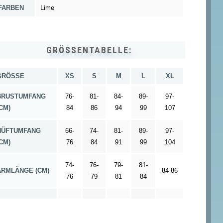
FARBEN
Lime
GRÖSSENTABELLE:
GRÖSSE
XS
S
M
L
XL
BRUSTUMFANG
76-
81-
84-
89-
97-
(CM)
84
86
94
99
107
HÜFTUMFANG
66-
74-
81-
89-
97-
(CM
)
76
84
91
99
104
74-
76-
79-
81-
ARMLÄNGE (CM)
84-86
76
79
81
84