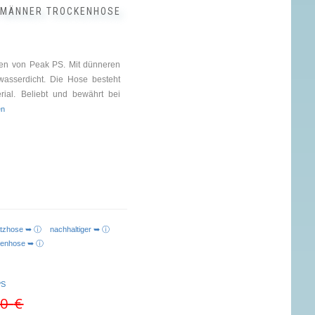
O MÄNNER TROCKENHOSE
en von Peak PS. Mit dünneren
wasserdicht. Die Hose besteht
ial. Beliebt und bewährt bei
en
atzhose ➥ ⓘ
nachhaltiger ➥ ⓘ
kenhose ➥ ⓘ
PS
Ursprünglicher
Aktueller
00
€
Preis
Preis