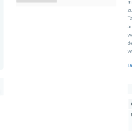
m
z
Ta
a
w
d
v
Di