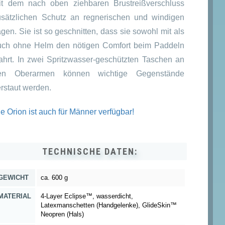
it dem nach oben ziehbaren Brustreißverschluss
usätzlichen Schutz an regnerischen und windigen
gen. Sie ist so geschnitten, dass sie sowohl mit als
uch ohne Helm den nötigen Comfort beim Paddeln
ahrt. In zwei Spritzwasser-geschützten Taschen an
en Oberarmen können wichtige Gegenstände
erstaut werden.
e Orion ist auch für Männer verfügbar!
TECHNISCHE DATEN:
GEWICHT
ca. 600 g
MATERIAL
4-Layer Eclipse™, wasserdicht,
Latexmanschetten (Handgelenke), GlideSkin™
Neopren (Hals)