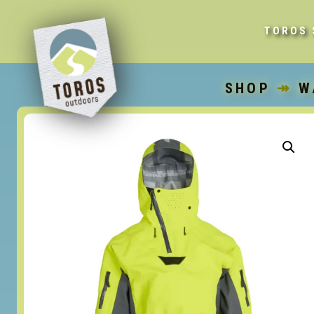
TOROS 
SHOP
↠
W