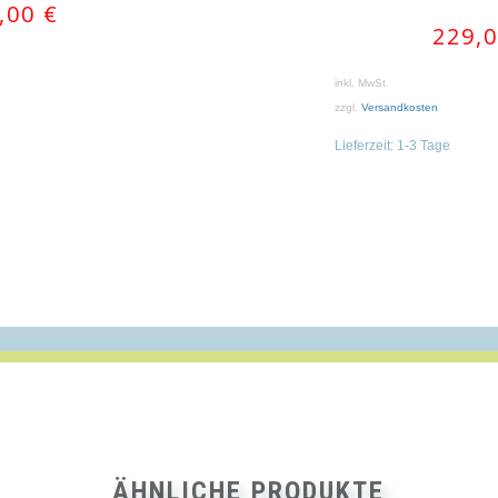
,00
€
42,00 €
38,00 €.
229,
inkl. MwSt.
zzgl.
Versandkosten
Lieferzeit:
1-3 Tage
ÄHNLICHE PRODUKTE