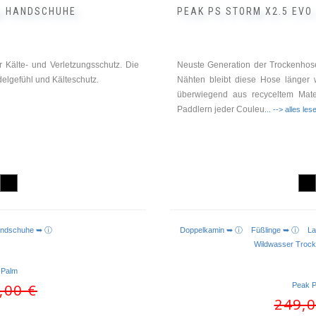
B HANDSCHUHE
PEAK PS STORM X2.5 EV
Kälte- und Verletzungsschutz. Die
Neuste Generation der Trockenhos
elgefühl und Kälteschutz.
Nähten bleibt diese Hose länger 
überwiegend aus recyceltem Mater
Paddlern jeder Couleu
... --> alles les
andschuhe ➥ ⓘ
Doppelkamin ➥ ⓘ
Füßlinge ➥ ⓘ
L
Wildwasser Troc
Palm
Ursprünglicher
Aktueller
,00
€
Peak 
Preis
Preis
249,
war:
ist: