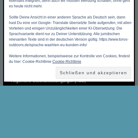
ebenfalls integriert, denn auch wir müssen Werbung schalten, ohne geht
Mein Benutzerkonto
es heute nicht mehr.
Meine Wunschliste
Sollte Deine Ansicht in einer anderen Sprache als Deutsch sein, dann
hast Du eine von Google- Translate übersetzte Seite aufgerufen, mit allen
Mein Warenkorb
Vorteilen und einigen Unzulänglichkeiten einer KI-Übersetzung. Die
Kasse
Sprachvariante dient nur zu Deiner Unterstützung. Alle juristischen
relevanten Texte sind in der deutschen Version gültig. https://www.toros-
Kontakt, Öffnungszeiten & Anfahrt
outdoors.de/sprache-waehlen-eu-kunden-info/
Zahlungsmethoden
Weitere Informationen, beispielsweise zur Kontrolle von Cookies, findest
du hier: Cookie-Richtlinie
Cookie-Richtlinie
Versandkosten & Versandarten
Datenschutzbelehrung
Allgemeine Geschäftsbedingungen (AGB)
Erklärung zum Widerruf
Impressum
Über Uns
Sitemap ~ Inhaltsverzeichnis