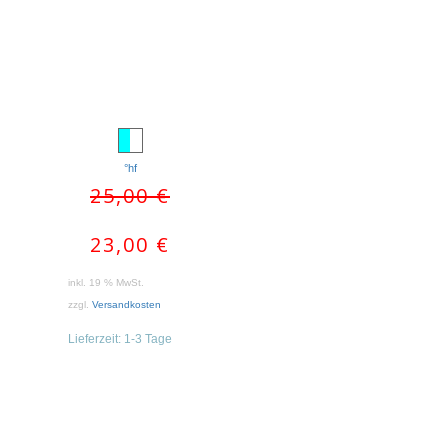
°hf
WEITERLESEN
WEITERLESEN
Ursprünglicher
Aktueller
25,00
€
Preis
Preis
war:
ist:
23,00
€
25,00 €
23,00 €.
inkl. 19 % MwSt.
zzgl.
Versandkosten
Lieferzeit:
1-3 Tage