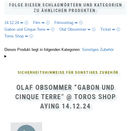
FOLGE DIESEN SCHLAGWÖRTERN UND KATEGORIEN
ZU ÄHNLICHEN PRODUKTEN:
14.12.24 ➥ ⓘ
Film ➥ ⓘ
Filmvortrag ➥ ⓘ
Gabon und Cinque Terre ➥ ⓘ
Olaf Obsommer ➥ ⓘ
Ticket ➥ ⓘ
Toros Shop ➥ ⓘ
Dieses Produkt liegt in folgenden Kategorien:
Sonstiges Zubehör
SICHERHEITSHINWEISE FÜR
SONSTIGES ZUBEHÖR
OLAF OBSOMMER “GABON UND
CINQUE TERRE” @ TOROS SHOP
AYING 14.12.24