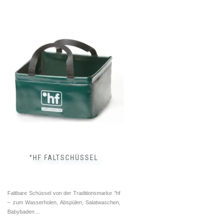
°HF FALTSCHÜSSEL
Faltbare Schüssel von der Traditionsmarke °hf
– zum Wasserholen, Abspülen, Salatwaschen,
Babybaden ...