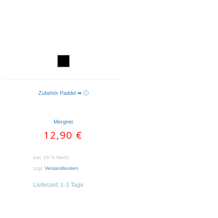
Zubehör Paddel ➥ ⓘ
IN DEN WARENKORB
Mergner
12,90
€
inkl. 19 % MwSt.
zzgl.
Versandkosten
Lieferzeit:
1-3 Tage