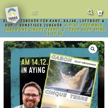
NAVIGATION
0
UMSCHALTEN
SHOP
↠
ZUBEHÖR FÜR KANU, KAJAK, LUFTBOOT &
SUP
↠
SONSTIGES ZUBEHÖR
↠ OLAF OBSOMMER
“GABON UND CINQUE TERRE” @ TOROS SHOP AYING
14.12.24