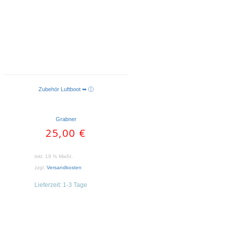
Zubehör Luftboot ➥ ⓘ
IN DEN WARENKORB
Grabner
25,00
€
inkl. 19 % MwSt.
zzgl.
Versandkosten
Lieferzeit:
1-3 Tage