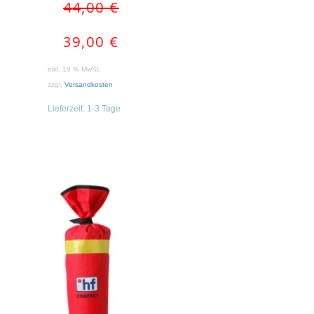
Ursprünglicher
Aktueller
44,00
€
Preis
Preis
war:
ist:
39,00
€
44,00 €
39,00 €.
inkl. 19 % MwSt.
zzgl.
Versandkosten
Lieferzeit:
1-3 Tage