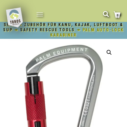
NAVIGATION
0
UMSCHALTEN
SHOP
↠
ZUBEHÖR FÜR KANU, KAJAK, LUFTBOOT &
SUP
↠
SAFETY RESCUE TOOLS
↠ PALM AUTO-LOCK
KARABINER