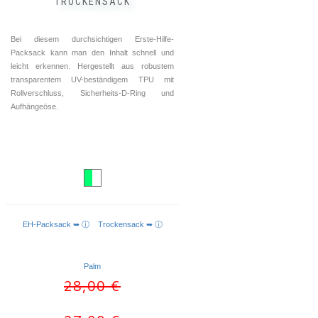
TROCKENSACK
Bei diesem durchsichtigen Erste-Hilfe-
Packsack kann man den Inhalt schnell und
leicht erkennen. Hergestellt aus robustem
transparentem UV-beständigem TPU mit
Rollverschluss, Sicherheits-D-Ring und
Aufhängeöse.
EH-Packsack ➥ ⓘ
Trockensack ➥ ⓘ
IN DEN WARENKORB
Palm
Ursprünglicher
Aktueller
28,00
€
Preis
Preis
war:
ist: