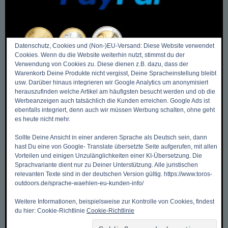
+ Rechnung (bei Vorkasse)
Datenschutz, Cookies und (Non-)EU-Versand: Diese Website verwendet
Cookies. Wenn du die Website weiterhin nutzt, stimmst du der
Verwendung von Cookies zu. Diese dienen z.B. dazu, dass der
Warenkorb Deine Produkte nicht vergisst, Deine Spracheinstellung bleibt
usw. Darüber hinaus integrieren wir Google Analytics um anonymisiert
herauszufinden welche Artikel am häufigsten besucht werden und ob die
DIES & DAS
Werbeanzeigen auch tatsächlich die Kunden erreichen. Google Ads ist
ebenfalls integriert, denn auch wir müssen Werbung schalten, ohne geht
es heute nicht mehr.
Zurück zum Anfang ->
Sollte Deine Ansicht in einer anderen Sprache als Deutsch sein, dann
Mein Benutzerkonto
hast Du eine von Google- Translate übersetzte Seite aufgerufen, mit allen
Vorteilen und einigen Unzulänglichkeiten einer KI-Übersetzung. Die
Meine Wunschliste
Sprachvariante dient nur zu Deiner Unterstützung. Alle juristischen
Mein Warenkorb
relevanten Texte sind in der deutschen Version gültig. https://www.toros-
outdoors.de/sprache-waehlen-eu-kunden-info/
Kasse
Weitere Informationen, beispielsweise zur Kontrolle von Cookies, findest
Kontakt, Öffnungszeiten & Anfahrt
du hier: Cookie-Richtlinie
Cookie-Richtlinie
Zahlungsmethoden