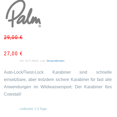
29,00
€
Ur
Akt
Pr
Pr
wa
ist:
27,00
€
29
27
inkl. 19 % MwSt.
zzgl.
Versandkosten
Auto-Lock/Twist-Lock Karabiner sind schnelle
einsetzbare, aber trotzdem sichere Karabiner für fast alle
Anwendungen im Wildwassersport. Der Karabiner fürs
Cowstail!
Lieferzeit:
1-3 Tage