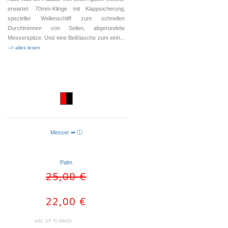
erwartet: 70mm-Klinge mit Klappsicherung‚
spezieller Wellenschliff zum schnellen
Durchtrennen von Seilen‚ abgerundete
Messerspitze. Und eine Beißlasche zum einh
...
--> alles lesen
Messer ➥ ⓘ
WEITERLESEN
Palm
Ursprünglicher
Aktueller
25,00
€
Preis
Preis
war:
ist:
22,00
€
25,00 €
22,00 €.
inkl. 19 % MwSt.