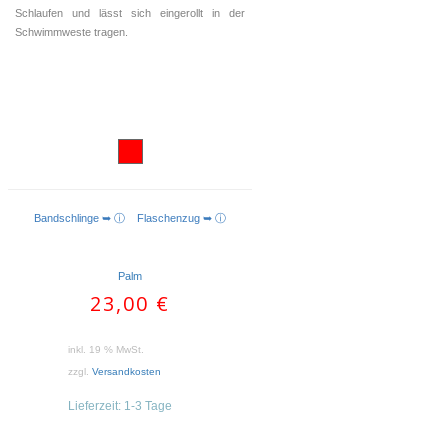
Schlaufen und lässt sich eingerollt in der
Schwimmweste tragen.
Bandschlinge ➥ ⓘ
Flaschenzug ➥ ⓘ
IN DEN WARENKORB
Palm
23,00
€
inkl. 19 % MwSt.
zzgl.
Versandkosten
Lieferzeit:
1-3 Tage