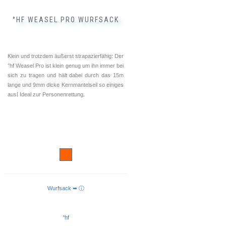
°HF WEASEL PRO WURFSACK
Klein und trotzdem äußerst strapazierfähig: Der
°hf Weasel Pro ist klein genug um ihn immer bei
sich zu tragen und hält dabei durch das 15m
lange und 9mm dicke Kernmantelseil so einiges
aus! Ideal zur Personenrettung.
Wurfsack ➥ ⓘ
IN DEN WARENKORB
°hf