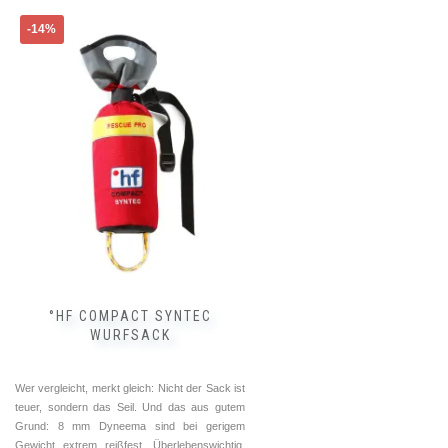
-14%
°HF COMPACT SYNTEC
WURFSACK
Wer vergleicht, merkt gleich: Nicht der Sack ist
teuer, sondern das Seil. Und das aus gutem
Grund: 8 mm Dyneema sind bei gerigem
Gewicht extrem reißfest. Überlebenswichtig,