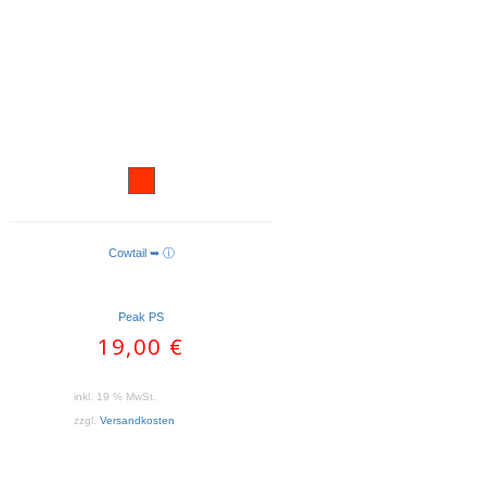
Cowtail ➥ ⓘ
IN DEN WARENKORB
Peak PS
19,00
€
inkl. 19 % MwSt.
zzgl.
Versandkosten