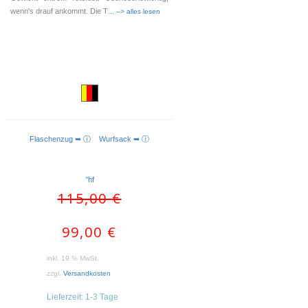
wenn's drauf ankommt. Die T
... --> alles lesen
Flaschenzug ➥ ⓘ
Wurfsack ➥ ⓘ
IN DEN WARENKORB
°hf
Ursprünglicher
Aktueller
115,00
€
Preis
Preis
war:
ist:
99,00
€
115,00 €
99,00 €.
inkl. 19 % MwSt.
zzgl.
Versandkosten
Lieferzeit:
1-3 Tage