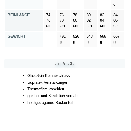
cm
BEINLÄNGE
74 –
76 –
78 –
80 –
82 –
84 –
76
78
80
82
84
86
cm
cm
cm
cm
cm
cm
GEWICHT
–
491
526
543
599
657
g
g
g
g
g
DETAILS:
GlideSkin Beinabschluss
Supratex Verstärkungen
Thermofibre kaschiert
geklebt und Blindstich-vernäht
hochgezogenes Rückenteil