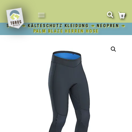
NAVIGATION
0
UMSCHALTEN
SHOP
↠
KÄLTESCHUTZ KLEIDUNG
↠
NEOPREN
↠
PALM BLAZE HERREN HOSE