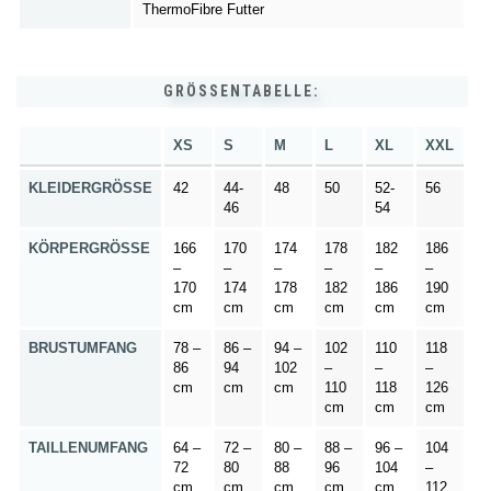
ThermoFibre Futter
GRÖSSENTABELLE:
XS
S
M
L
XL
XXL
KLEIDERGRÖSSE
42
44-
48
50
52-
56
46
54
KÖRPERGRÖSSE
166
170
174
178
182
186
–
–
–
–
–
–
170
174
178
182
186
190
cm
cm
cm
cm
cm
cm
BRUSTUMFANG
78 –
86 –
94 –
102
110
118
86
94
102
–
–
–
cm
cm
cm
110
118
126
cm
cm
cm
TAILLENUMFANG
64 –
72 –
80 –
88 –
96 –
104
72
80
88
96
104
–
cm
cm
cm
cm
cm
112