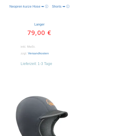
Neopren kurze Hose ➥ ⓘ
Shorts ➥ ⓘ
AUSFÜHRUNG WÄHLEN
Langer
79,00
€
inkl. MwSt.
zzgl.
Versandkosten
Lieferzeit:
1-3 Tage