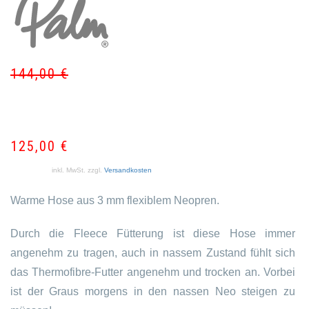
144,00
€
Ur
Akt
Pr
Pr
wa
ist:
14
12
125,00
€
inkl. MwSt.
zzgl.
Versandkosten
Warme Hose aus 3 mm flexiblem Neopren.
Durch die Fleece Fütterung ist diese Hose immer
angenehm zu tragen, auch in nassem Zustand fühlt sich
das Thermofibre-Futter angenehm und trocken an. Vorbei
ist der Graus morgens in den nassen Neo steigen zu