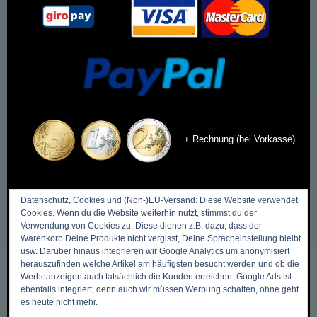
+ Rechnung (bei Vorkasse)
Datenschutz, Cookies und (Non-)EU-Versand: Diese Website verwendet
Cookies. Wenn du die Website weiterhin nutzt, stimmst du der
DIES & DAS
Verwendung von Cookies zu. Diese dienen z.B. dazu, dass der
Warenkorb Deine Produkte nicht vergisst, Deine Spracheinstellung bleibt
usw. Darüber hinaus integrieren wir Google Analytics um anonymisiert
Zurück zum Anfang ->
herauszufinden welche Artikel am häufigsten besucht werden und ob die
Werbeanzeigen auch tatsächlich die Kunden erreichen. Google Ads ist
Mein Benutzerkonto
ebenfalls integriert, denn auch wir müssen Werbung schalten, ohne geht
Meine Wunschliste
es heute nicht mehr.