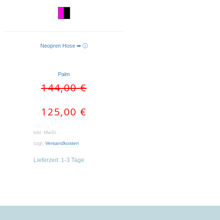
Neopren Hose ➥ ⓘ
AUSFÜHRUNG WÄHLEN
Palm
Ursprünglicher
Aktueller
144,00
€
Preis
Preis
war:
ist:
125,00
€
144,00 €
125,00 €.
inkl. MwSt.
zzgl.
Versandkosten
Lieferzeit:
1-3 Tage