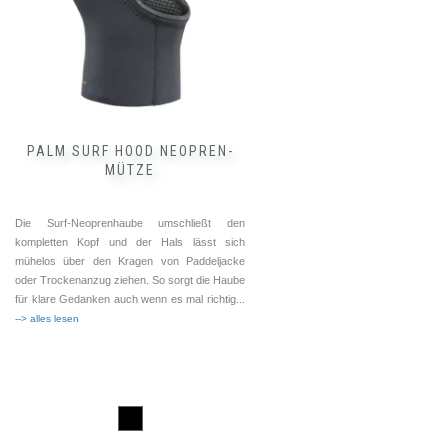
PALM SURF HOOD NEOPREN-
MÜTZE
Die Surf-Neoprenhaube umschließt den
kompletten Kopf und der Hals lässt sich
mühelos über den Kragen von Paddeljacke
oder Trockenanzug ziehen. So sorgt die Haube
für klare Gedanken auch wenn es mal richtig
...
--> alles lesen