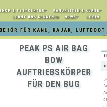
SHOP & TESTCENTER
KANUREISEN & KURSE
LERNT UNS KENNEN!
NEWS
LOGIN
BEHÖR FÜR KANU, KAJAK, LUFTBOOT
PS AIR BAG BOW AUFTRIEBSKÖ
PEAK PS AIR BAG
B
BOW
H
AUFTRIEBSKÖRPER
D
FÜR DEN BUG
A
A
ge
o