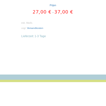
Prijon
27,00
€
37,00
€
–
inkl. MwSt.
zzgl.
Versandkosten
Lieferzeit:
1-3 Tage