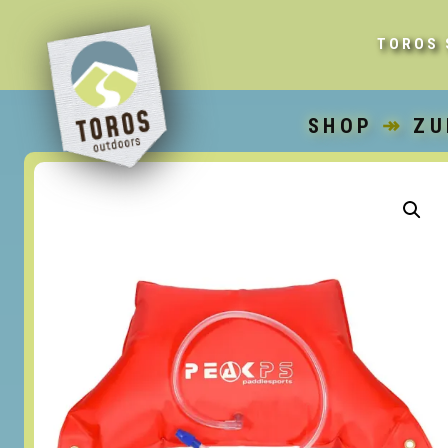
TOROS 
SHOP
↠
ZU