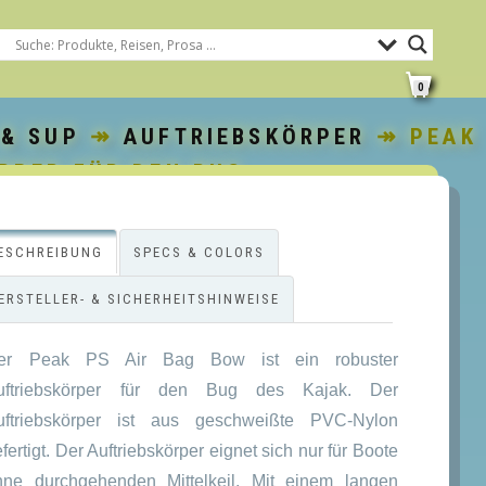
0
 & SUP
↠
AUFTRIEBSKÖRPER
↠ PEAK
RPER FÜR DEN BUG
ESCHREIBUNG
SPECS & COLORS
ERSTELLER- & SICHERHEITSHINWEISE
er Peak PS Air Bag Bow ist ein robuster
uftriebskörper für den Bug des Kajak. Der
uftriebskörper ist aus geschweißte PVC-Nylon
fertigt. Der Auftriebskörper eignet sich nur für Boote
hne durchgehenden Mittelkeil. Mit einem langen