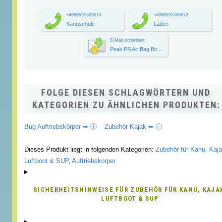
+4980955369673
+4980955369672
Kanuschule
Laden
E-Mail schreiben:
Peak PS Air Bag Bo ...
FOLGE DIESEN SCHLAGWÖRTERN UND
KATEGORIEN ZU ÄHNLICHEN PRODUKTEN:
Bug Auftriebskörper ➥ ⓘ
Zubehör Kajak ➥ ⓘ
Dieses Produkt liegt in folgenden Kategorien:
Zubehör für Kanu, Kaja
Luftboot & SUP
,
Auftriebskörper
SICHERHEITSHINWEISE FÜR
ZUBEHÖR FÜR KANU, KAJA
LUFTBOOT & SUP