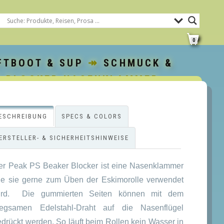
0
FTBOOT & SUP
↠
SCHMUCK &
R BLOCKER NASENKLAMMER
ESCHREIBUNG
SPECS & COLORS
ERSTELLER- & SICHERHEITSHINWEISE
er Peak PS Beaker Blocker ist eine Nasenklammer
ie sie gerne zum Üben der Eskimorolle verwendet
ird. Die gummierten Seiten können mit dem
iegsamen Edelstahl-Draht auf die Nasenflügel
edrückt werden. So läuft beim Rollen kein Wasser in