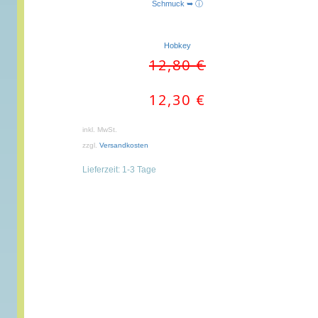
Schmuck ➥ ⓘ
Hobkey
Ursprünglicher
Aktueller
12,80
€
Preis
Preis
war:
ist:
12,30
€
12,80 €
12,30 €.
inkl. MwSt.
zzgl.
Versandkosten
Lieferzeit:
1-3 Tage