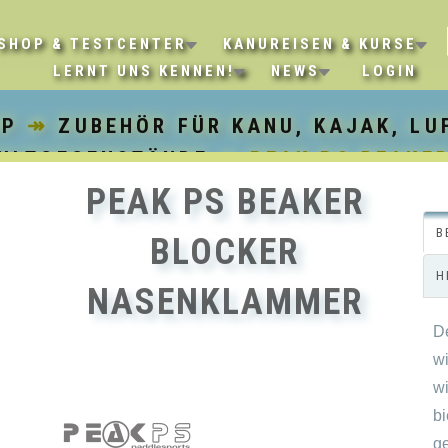
SHOP & TESTCENTER
KANUREISEN & KURSE
LERNT UNS KENNEN!
NEWS
LOGIN
OP
↠
ZUBEHÖR FÜR KANU, KAJAK, LU
ULTGEGENSTÄNDE
↠ PEAK PS BEAKE
PEAK PS BEAKER
B
BLOCKER
H
NASENKLAMMER
D
w
w
b
g