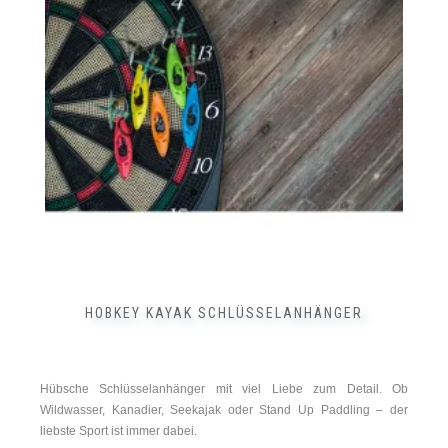
auf.
Die
Optionen
können
auf
der
Produktseite
gewählt
werden
HOBKEY KAYAK SCHLÜSSELANHÄNGER
Hübsche Schlüsselanhänger mit viel Liebe zum Detail. Ob
Wildwasser, Kanadier, Seekajak oder Stand Up Paddling – der
liebste Sport ist immer dabei.