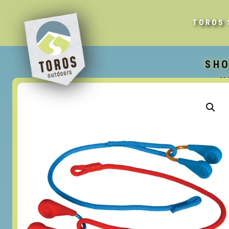
TOROS 
SH
K