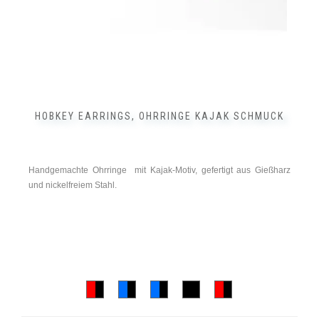
werden
we
HOBKEY EARRINGS, OHRRINGE KAJAK SCHMUCK
Handgemachte Ohrringe mit Kajak-Motiv, gefertigt aus Gießharz
und nickelfreiem Stahl.