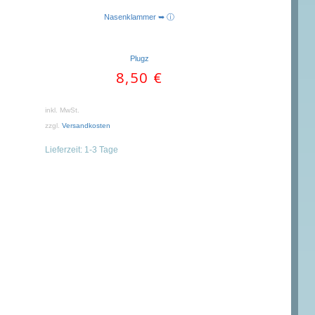
Nasenklammer ➥ ⓘ
Plugz
8,50
€
inkl. MwSt.
zzgl.
Versandkosten
Lieferzeit:
1-3 Tage