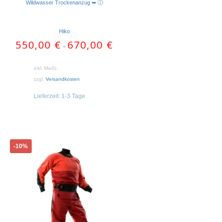
Wildwasser Trockenanzug ➥ ⓘ
Hiko
550,00
€
670,00
€
–
inkl. MwSt.
zzgl.
Versandkosten
Lieferzeit:
1-3 Tage
Dieses
-10%
Produkt
weist
mehrere
Varianten
auf.
Die
Optionen