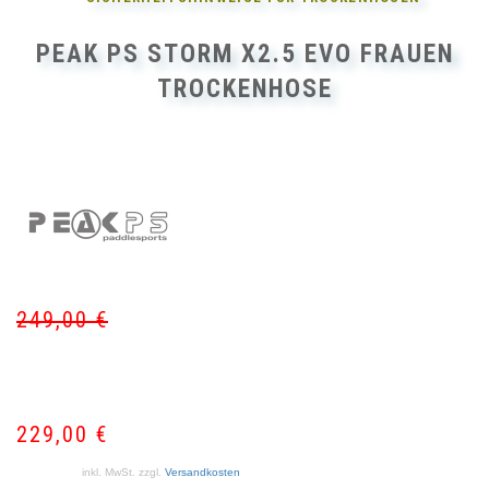
PEAK PS STORM X2.5 EVO FRAUEN
TROCKENHOSE
249,00
€
Ur
Akt
Pr
Pr
wa
ist:
24
22
229,00
€
inkl. MwSt.
zzgl.
Versandkosten