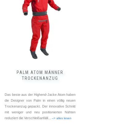
mehrere
Varianten
auf.
Die
Optionen
können
auf
der
Produktseite
gewählt
werden
PALM ATOM MÄNNER
TROCKENANZUG
Das beste aus der Highend-Jacke Atom haben
die Designer von Palm in einen völlig neuen
Trockenanzug gepackt. Der innovative Schnitt
mit weniger und neu positionierten Nähten
reduziert die Verschleißanfälli
... --> alles lesen