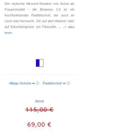
Der stylische Allround-Sneaker von Astral als
Frauenmodell – die Brewess 2.0 ist ein
hochfunktionaler Paddelschuh, der auch an
Land was hermacht. Ob auf dem Wasser oder
auf Erkundungstour am Flussufer,
... --> alles
lesen
Alltags-Schuhe ➥ ⓘ
Paddelschuh ➥ ⓘ
AUSFÜHRUNG WÄHLEN
Astral
Ursprünglicher
Aktueller
115,00
€
Preis
Preis
war:
ist:
69,00
€
115,00 €
69,00 €.