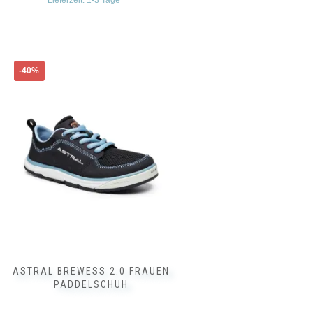
Dieses
-40%
Produkt
weist
mehrere
Varianten
auf.
Die
Optionen
können
auf
der
Produktseite
gewählt
werden
ASTRAL BREWESS 2.0 FRAUEN
PADDELSCHUH