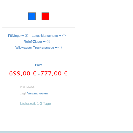
Füßlinge ➥ ⓘ
Latex-Manschette ➥ ⓘ
AUSFÜHRUNG WÄHLEN
Relief-Zipper ➥ ⓘ
Wildwasser Trockenanzug ➥ ⓘ
Palm
699,00
€
777,00
€
–
inkl. MwSt.
zzgl.
Versandkosten
Lieferzeit:
1-3 Tage