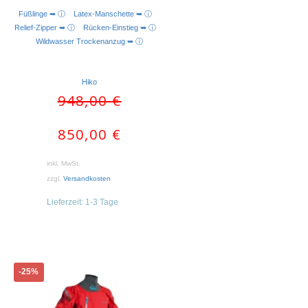
Füßlinge ➥ ⓘ
Latex-Manschette ➥ ⓘ
AUSFÜHRUNG WÄHLEN
Relief-Zipper ➥ ⓘ
Rücken-Einstieg ➥ ⓘ
Wildwasser Trockenanzug ➥ ⓘ
Hiko
Ursprünglicher
Aktueller
948,00
€
Preis
Preis
war:
ist:
850,00
€
948,00 €
850,00 €.
inkl. MwSt.
zzgl.
Versandkosten
Lieferzeit:
1-3 Tage
Dieses
-25%
Produkt
weist