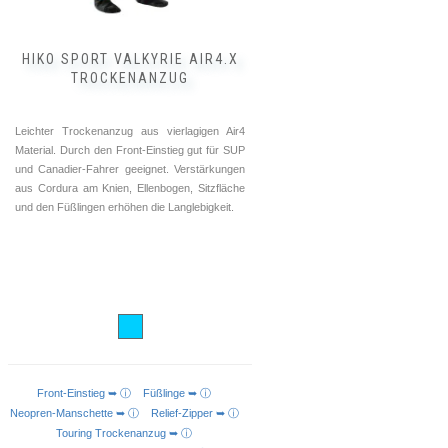
gewählt
werden
HIKO SPORT VALKYRIE AIR4.X
TROCKENANZUG
Leichter Trockenanzug aus vierlagigen Air4
Material. Durch den Front-Einstieg gut für SUP
und Canadier-Fahrer geeignet. Verstärkungen
aus Cordura am Knien, Ellenbogen, Sitzfläche
und den Füßlingen erhöhen die Langlebigkeit.
Front-Einstieg ➥ ⓘ
Füßlinge ➥ ⓘ
AUSFÜHRUNG WÄHLEN
Neopren-Manschette ➥ ⓘ
Relief-Zipper ➥ ⓘ
Touring Trockenanzug ➥ ⓘ