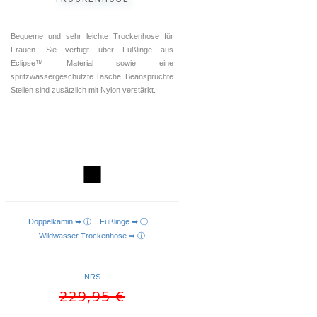
Bequeme und sehr leichte Trockenhose für
Frauen. Sie verfügt über Füßlinge aus
Eclipse™ Material sowie eine
spritzwassergeschützte Tasche. Beanspruchte
Stellen sind zusätzlich mit Nylon verstärkt.
Doppelkamin ➥ ⓘ
Füßlinge ➥ ⓘ
AUSFÜHRUNG WÄHLEN
Wildwasser Trockenhose ➥ ⓘ
NRS
Ursprünglicher
Aktueller
229,95
€
Preis
Preis