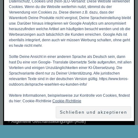
Datenschutz, Cookies und (Non-)EU-Versand: Diese Website verwendet
Cookies. Wenn du die Website weiterhin nutzt, stimmst du der
Verwendung von Cookies zu. Diese dienen z.B. dazu, dass der
DIES & DAS
Warenkorb Deine Produkte nicht vergisst, Deine Spracheinstellung bleibt
usw. Darüber hinaus integrieren wir Google Analytics um anonymisiert
herauszufinden welche Artikel am häufigsten besucht werden und ob die
Werbeanzeigen auch tatsächlich die Kunden erreichen. Google Ads ist
Zurück zum Anfang ->
ebenfalls integriert, denn auch wir müssen Werbung schalten, ohne geht
Mein Benutzerkonto
es heute nicht mehr.
Meine Wunschliste
Sollte Deine Ansicht in einer anderen Sprache als Deutsch sein, dann
hast Du eine von Google- Translate übersetzte Seite aufgerufen, mit allen
Mein Warenkorb
Vorteilen und einigen Unzulänglichkeiten einer KI-Übersetzung. Die
Sprachvariante dient nur zu Deiner Unterstützung. Alle juristischen
Kasse
relevanten Texte sind in der deutschen Version gültig. https://www.toros-
Kontakt, Öffnungszeiten & Anfahrt
outdoors.de/sprache-waehlen-eu-kunden-info/
Zahlungsmethoden
Weitere Informationen, beispielsweise zur Kontrolle von Cookies, findest
du hier: Cookie-Richtlinie
Cookie-Richtlinie
Versandkosten & Versandarten
Datenschutzbelehrung
Allgemeine Geschäftsbedingungen (AGB)
Erklärung zum Widerruf