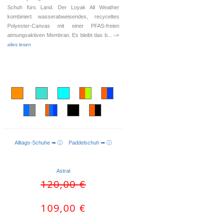
Schuh fürs Land. Der Loyak All Weather
kombiniert wasserabweisendes, recyceltes
Polyester-Canvas mit einer PFAS-freien
atmungsaktiven Membran. Es bleibt das b
... -->
alles lesen
Alltags-Schuhe ➥ ⓘ
Paddelschuh ➥ ⓘ
AUSFÜHRUNG WÄHLEN
Astral
Ursprünglicher
Aktueller
120,00
€
Preis
Preis
war:
ist:
109,00
€
120,00 €
109,00 €.