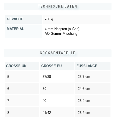
TECHNISCHE DATEN
GEWICHT
760 g
MATERIAL
4 mm Neopren (außen)
AO-Gummi-Mischung
GRÖSSENTABELLE
GRÖSSE UK
GRÖSSE EU
FUSSLÄNGE
5
37/38
23,7 cm
6
39
24,6 cm
7
40
25,4 cm
8
41/42
26,2 cm