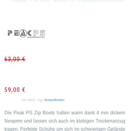
63,00
€
Ur
Akt
Pr
Pr
wa
ist:
63
59
59,00
€
inkl. MwSt.
zzgl.
Versandkosten
Die Peak PS Zip Boots halten warm dank 4 mm dickem
Neopren und lassen sich auch im klobigen Trockenanzug
tragen. Perfekte Schuhe um sich im schwierigen Gelände