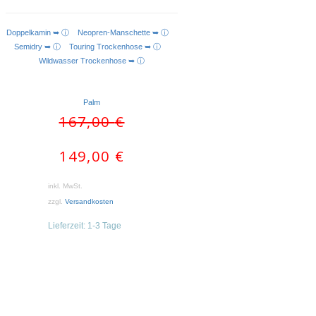
Doppelkamin ➥ ⓘ
Neopren-Manschette ➥ ⓘ
AUSFÜHRUNG WÄHLEN
Semidry ➥ ⓘ
Touring Trockenhose ➥ ⓘ
Wildwasser Trockenhose ➥ ⓘ
Palm
Ursprünglicher
Aktueller
167,00
€
Preis
Preis
war:
ist:
149,00
€
167,00 €
149,00 €.
inkl. MwSt.
zzgl.
Versandkosten
Lieferzeit:
1-3 Tage