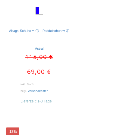
Alltags-Schuhe ➥ ⓘ
Paddelschuh ➥ ⓘ
AUSFÜHRUNG WÄHLEN
Astral
Ursprünglicher
Aktueller
115,00
€
Preis
Preis
war:
ist:
69,00
€
115,00 €
69,00 €.
inkl. MwSt.
zzgl.
Versandkosten
Lieferzeit:
1-3 Tage
Dieses
-12%