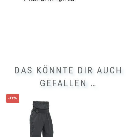
DAS KÖNNTE DIR AUCH
GEFALLEN …
Dieses
-11%
Produkt
weist
mehrere
Varianten
auf.
Die