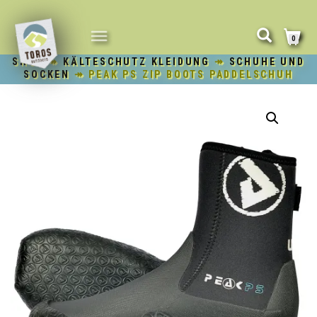
NAVIGATION
0
UMSCHALTEN
SHOP
↠
KÄLTESCHUTZ KLEIDUNG
↠
SCHUHE UND
SOCKEN
↠ PEAK PS ZIP BOOTS PADDELSCHUH