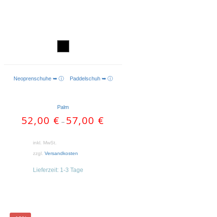
Neoprenschuhe ➥ ⓘ
Paddelschuh ➥ ⓘ
AUSFÜHRUNG WÄHLEN
Palm
52,00
€
57,00
€
–
inkl. MwSt.
zzgl.
Versandkosten
Lieferzeit:
1-3 Tage
Dieses