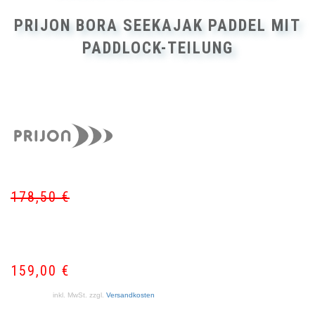
PRIJON BORA SEEKAJAK PADDEL MIT
PADDLOCK-TEILUNG
178,50
€
Ur
Akt
Pr
Pr
wa
ist:
17
15
159,00
€
inkl. MwSt.
zzgl.
Versandkosten