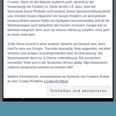
DIES & DAS
Cookies. Wenn du die Website weiterhin nutzt, stimmst du der
Verwendung von Cookies zu. Diese dienen z.B. dazu, dass der
Warenkorb Deine Produkte nicht vergisst, Deine Spracheinstellung bleibt
usw. Darüber hinaus integrieren wir Google Analytics um anonymisiert
Zurück zum Anfang ->
herauszufinden welche Artikel am häufigsten besucht werden und ob die
Mein Benutzerkonto
Werbeanzeigen auch tatsächlich die Kunden erreichen. Google Ads ist
ebenfalls integriert, denn auch wir müssen Werbung schalten, ohne geht
Meine Wunschliste
es heute nicht mehr.
Mein Warenkorb
Sollte Deine Ansicht in einer anderen Sprache als Deutsch sein, dann
hast Du eine von Google- Translate übersetzte Seite aufgerufen, mit allen
Kasse
Vorteilen und einigen Unzulänglichkeiten einer KI-Übersetzung. Die
Kontakt, Öffnungszeiten & Anfahrt
Sprachvariante dient nur zu Deiner Unterstützung. Alle juristischen
relevanten Texte sind in der deutschen Version gültig. https://www.toros-
Zahlungsmethoden
outdoors.de/sprache-waehlen-eu-kunden-info/
Versandkosten & Versandarten
Weitere Informationen, beispielsweise zur Kontrolle von Cookies, findest
Datenschutzbelehrung
du hier: Cookie-Richtlinie
Cookie-Richtlinie
Allgemeine Geschäftsbedingungen (AGB)
Erklärung zum Widerruf
Impressum
Über Uns