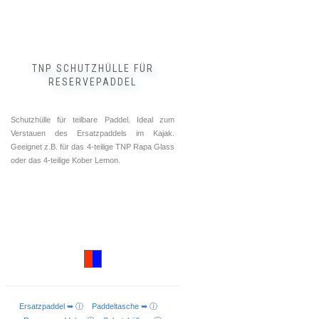
der
Produktseite
gewählt
werden
TNP SCHUTZHÜLLE FÜR
RESERVEPADDEL
Schutzhülle für teilbare Paddel. Ideal zum
Verstauen des Ersatzpaddels im Kajak.
Geeignet z.B. für das 4-teilige TNP Rapa Glass
oder das 4-teilige Kober Lemon.
Ersatzpaddel ➥ ⓘ
Paddeltasche ➥ ⓘ
AUSFÜHRUNG WÄHLEN