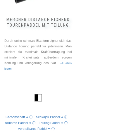
gewählt
werden
MERGNER DISTANCE HIGHEND
TOURENPADDEL MIT TEILUNG
Durch seine schmale Blattform eignet sich das
Distance Touring perfekt für jedermann. Man
erreicht die maximale Kraftübertragung bei
minimalem Krafteinsatz, außerdem sorgen
Kehlung und Vorlagerung des Blat
... --> alles
lesen
Carbonschaft ➥ ⓘ
Seekajak Paddel ➥ ⓘ
AUSFÜHRUNG WÄHLEN
teilbares Paddel ➥ ⓘ
Touring Paddel ➥ ⓘ
verstellbares Paddel ➥ ⓘ