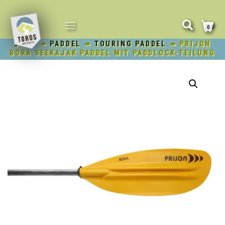
NAVIGATION
0
UMSCHALTEN
SHOP
↠
PADDEL
↠
TOURING PADDEL
↠ PRIJON
BORA SEEKAJAK PADDEL MIT PADDLOCK-TEILUNG