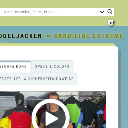
0
DDELJACKEN
↠ SANDILINE EXTREME
CKE
ESCHREIBUNG
SPECS & COLORS
ERSTELLER- & SICHERHEITSHINWEISE