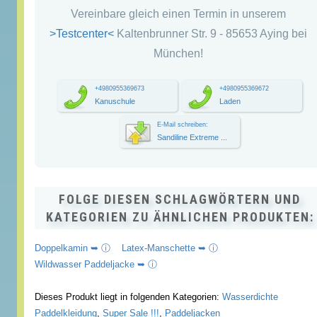
Vereinbare gleich einen Termin in unserem
>Testcenter<
Kaltenbrunner Str. 9 - 85653 Aying bei
München!
+4980955369673
+4980955369672
Kanuschule
Laden
E-Mail schreiben:
Sandiline Extreme ...
FOLGE DIESEN SCHLAGWÖRTERN UND
KATEGORIEN ZU ÄHNLICHEN PRODUKTEN:
Doppelkamin ➥ ⓘ
Latex-Manschette ➥ ⓘ
Wildwasser Paddeljacke ➥ ⓘ
Dieses Produkt liegt in folgenden Kategorien:
Wasserdichte
Paddelkleidung
,
Super Sale !!!
,
Paddeljacken