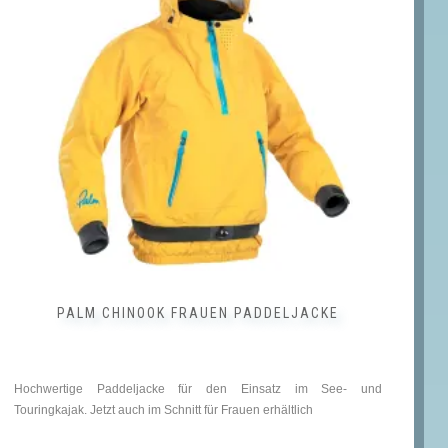
f.
e
tionen
nnen
f
r
oduktseite
wählt
rden
PALM CHINOOK FRAUEN PADDELJACKE
Hochwertige Paddeljacke für den Einsatz im See- und
Touringkajak. Jetzt auch im Schnitt für Frauen erhältlich