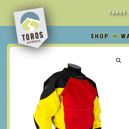
TOROS 
SHOP
↠
W