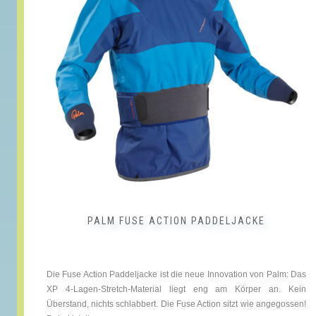
auf.
Die
Optionen
können
auf
der
Produktseite
gewählt
werden
PALM FUSE ACTION PADDELJACKE
Die Fuse Action Paddeljacke ist die neue Innovation von Palm: Das
XP 4-Lagen-Stretch-Material liegt eng am Körper an. Kein
Überstand, nichts schlabbert. Die Fuse Action sitzt wie angegossen!