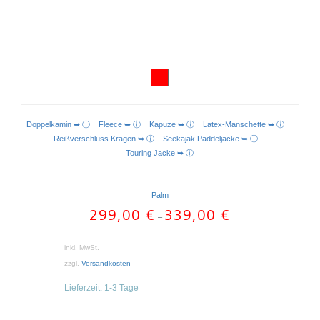
Doppelkamin ➥ ⓘ
Fleece ➥ ⓘ
Kapuze ➥ ⓘ
Latex-Manschette ➥ ⓘ
Reißverschluss Kragen ➥ ⓘ
Seekajak Paddeljacke ➥ ⓘ
Touring Jacke ➥ ⓘ
Palm
299,00
€
339,00
€
–
inkl. MwSt.
zzgl.
Versandkosten
Lieferzeit:
1-3 Tage