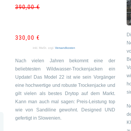
390,00
€
Ursprün
Aktuell
Preis
Preis
war:
ist:
390,00 
330,00 
D
330,00
€
N
inkl. MwSt.
zzgl.
Versandkosten
v
B
Nach vielen Jahren bekommt eine der
V
beliebtesten Wildwasser-Trockenjacken ein
w
Update! Das Model 22 ist wie sein Vorgänger
h
eine hochwertige und robuste Trockenjacke und
si
gilt vielen als bestes Drytop auf dem Markt.
Kann man auch mal sagen: Preis-Leistung top
N
wie von Sandiline gewohnt. Designed UND
d
gefertigt in Slowenien.
K
a