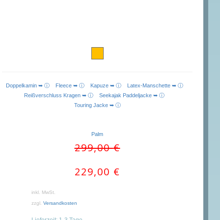
Doppelkamin ➥ ⓘ
Fleece ➥ ⓘ
Kapuze ➥ ⓘ
Latex-Manschette ➥ ⓘ
Reißverschluss Kragen ➥ ⓘ
Seekajak Paddeljacke ➥ ⓘ
Touring Jacke ➥ ⓘ
Palm
Ursprünglicher
Aktueller
299,00
€
Preis
Preis
war:
ist:
229,00
€
299,00 €
229,00 €.
inkl. MwSt.
zzgl.
Versandkosten