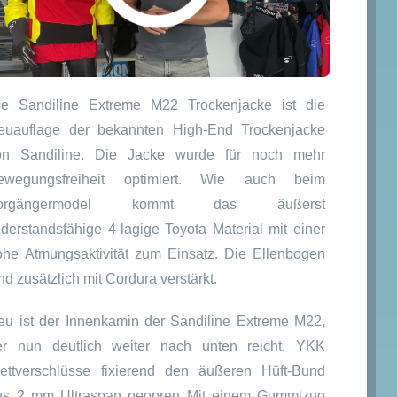
glicher
er
€
€.
ie Sandiline Extreme M22 Trockenjacke ist die
euauflage der bekannten High-End Trockenjacke
on Sandiline. Die Jacke wurde für noch mehr
ewegungsfreiheit optimiert. Wie auch beim
orgängermodel kommt das äußerst
iderstandsfähige 4-lagige Toyota Material mit einer
ohe Atmungsaktivität zum Einsatz. Die Ellenbogen
nd zusätzlich mit Cordura verstärkt.
eu ist der Innenkamin der Sandiline Extreme M22,
er nun deutlich weiter nach unten reicht. YKK
lettverschlüsse fixierend den äußeren Hüft-Bund
us 2 mm Ultraspan neopren Mit einem Gummizug