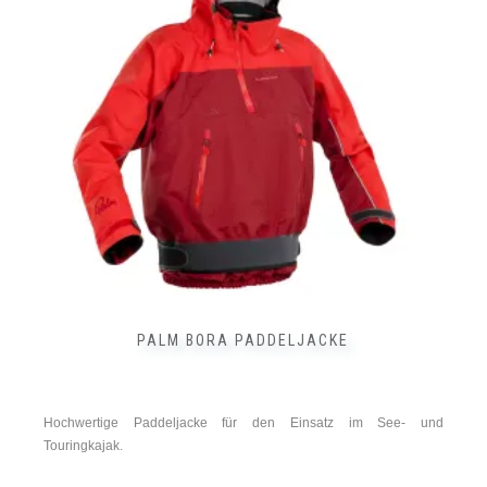
auf.
au
Die
Di
Optionen
Op
können
kö
auf
au
der
de
Produktseite
Pr
gewählt
ge
werden
we
PALM BORA PADDELJACKE
Hochwertige Paddeljacke für den Einsatz im See- und
Touringkajak.