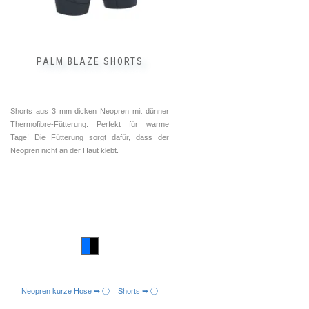
Produktseite
gewählt
werden
PALM BLAZE SHORTS
Shorts aus 3 mm dicken Neopren mit dünner
Thermofibre-Fütterung. Perfekt für warme
Tage! Die Fütterung sorgt dafür, dass der
Neopren nicht an der Haut klebt.
Neopren kurze Hose ➥ ⓘ
Shorts ➥ ⓘ
AUSFÜHRUNG WÄHLEN