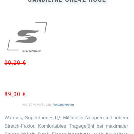
99,00
€
Ur
Akt
Pr
Pr
wa
ist:
99
89
89,00
€
inkl. 19 % MwSt.
zzgl.
Versandkosten
Warmes, Superdünnes 0,5-Millimeter-Neopren mit hohem
Stretch-Faktor. Komfortables Tragegefühl bei maximaler