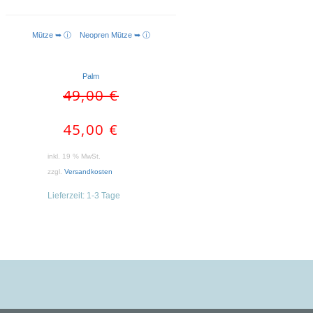
Mütze ➥ ⓘ
Neopren Mütze ➥ ⓘ
IN DEN WARENKORB
Palm
Ursprünglicher
Aktueller
49,00
€
Preis
Preis
war:
ist:
45,00
€
49,00 €
45,00 €.
inkl. 19 % MwSt.
zzgl.
Versandkosten
Lieferzeit:
1-3 Tage