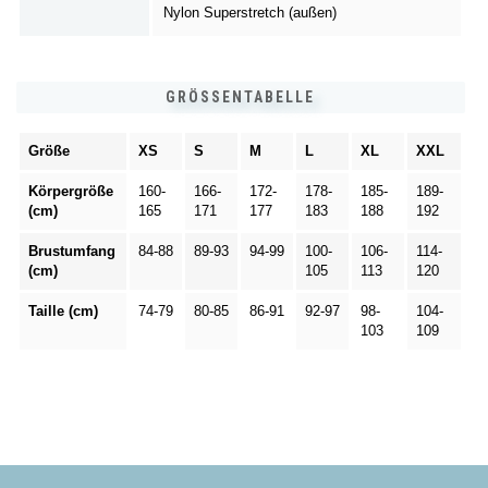
Nylon Superstretch (außen)
GRÖSSENTABELLE
Größe
XS
S
M
L
XL
XXL
Körpergröße
160-
166-
172-
178-
185-
189-
(cm)
165
171
177
183
188
192
Brustumfang
84-88
89-93
94-99
100-
106-
114-
(cm)
105
113
120
Taille (cm)
74-79
80-85
86-91
92-97
98-
104-
103
109