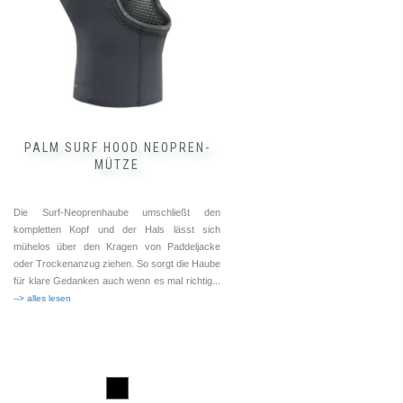
PALM SURF HOOD NEOPREN-
MÜTZE
Die Surf-Neoprenhaube umschließt den
kompletten Kopf und der Hals lässt sich
mühelos über den Kragen von Paddeljacke
oder Trockenanzug ziehen. So sorgt die Haube
für klare Gedanken auch wenn es mal richtig
...
--> alles lesen