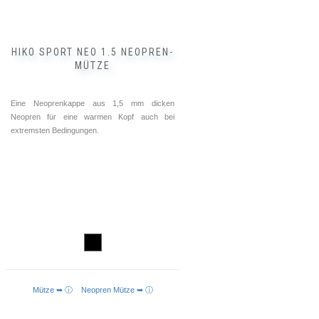
Produktseite
gewählt
werden
HIKO SPORT NEO 1.5 NEOPREN-
MÜTZE
Eine Neoprenkappe aus 1,5 mm dicken
Neopren für eine warmen Kopf auch bei
extremsten Bedingungen.
Mütze ➥ ⓘ
Neopren Mütze ➥ ⓘ
AUSFÜHRUNG WÄHLEN