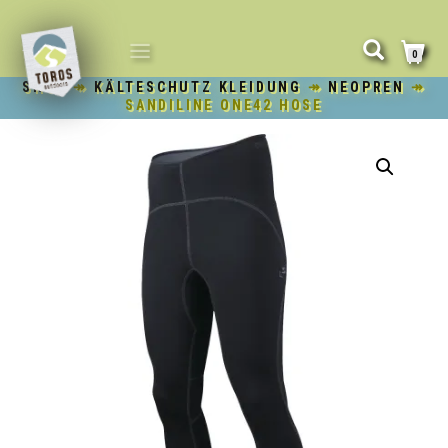
NAVIGATION
0
UMSCHALTEN
SHOP
↠
KÄLTESCHUTZ KLEIDUNG
↠
NEOPREN
↠
SANDILINE ONE42 HOSE