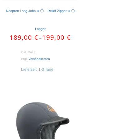
Neopren Long John ➥ ⓘ
Relief-Zipper ➥ ⓘ
AUSFÜHRUNG WÄHLEN
Langer
189,00
€
199,00
€
–
inkl. MwSt.
zzgl.
Versandkosten
Lieferzeit:
1-3 Tage