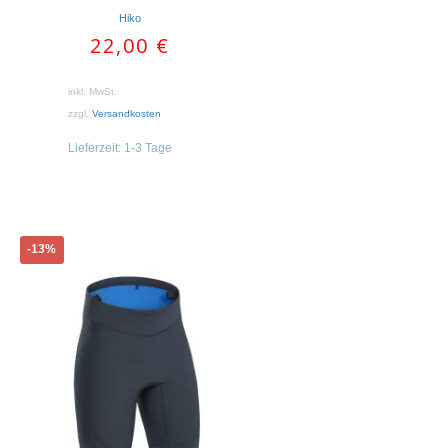
Hiko
22,00
€
inkl. MwSt.
zzgl.
Versandkosten
Lieferzeit:
1-3 Tage
Dieses
-13%
Produkt
weist
mehrere
Varianten
auf.
Die
Optionen
können
auf
der