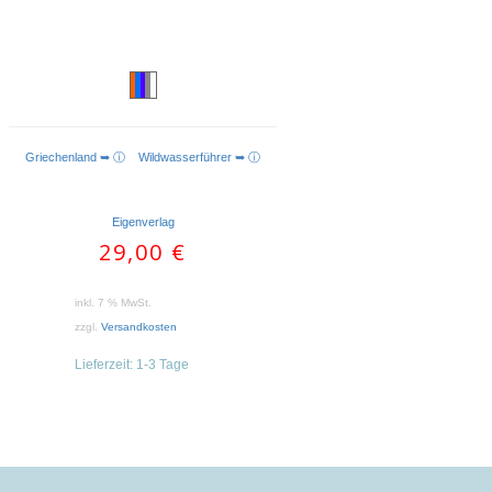
Griechenland ➥ ⓘ
Wildwasserführer ➥ ⓘ
WEITERLESEN
Eigenverlag
29,00
€
inkl. 7 % MwSt.
zzgl.
Versandkosten
Lieferzeit:
1-3 Tage