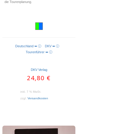
die Tourenplanung.
Deutschland ➥ ⓘ
DKV ➥ ⓘ
WEITERLESEN
Tourenführer ➥ ⓘ
DKV Verlag
24,80
€
inkl. 7 % MwSt.
zzgl.
Versandkosten