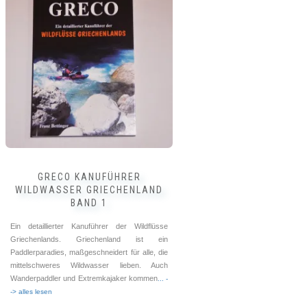
GRECO KANUFÜHRER
WILDWASSER GRIECHENLAND
BAND 1
Ein detaillierter Kanuführer der Wildflüsse
Griechenlands. Griechenland ist ein
Paddlerparadies, maßgeschneidert für alle, die
mittelschweres Wildwasser lieben. Auch
Wanderpaddler und Extremkajaker kommen
... -
-> alles lesen