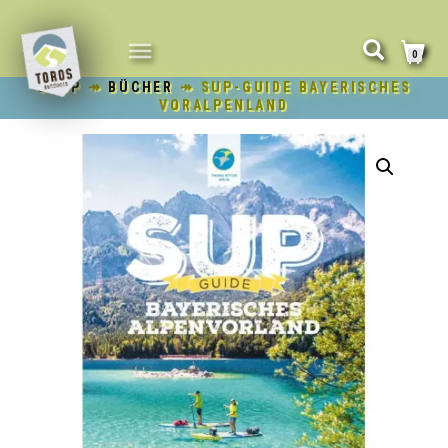
NAVIGATION
0
UMSCHALTEN
SHOP
↠
BÜCHER
↠ SUP-GUIDE BAYERISCHES
VORALPENLAND