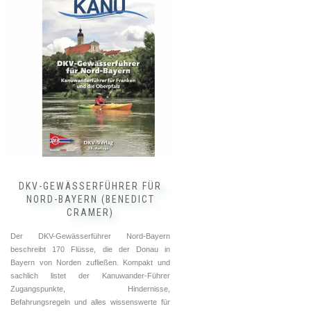
DKV-GEWÄSSERFÜHRER FÜR
NORD-BAYERN (BENEDICT
CRAMER)
Der DKV-Gewässerführer Nord-Bayern
beschreibt 170 Flüsse, die der Donau in
Bayern von Norden zufließen. Kompakt und
sachlich listet der Kanuwander-Führer
Zugangspunkte, Hindernisse,
Befahrungsregeln und alles wissenswerte für