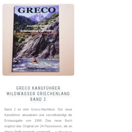
GRECO KANUFÜHRER
WILDWASSER GRIECHENLAND
BAND 2
Band 2 ist eine Greco-Nachlese. Der neue
Kanuführer aktualisiert und vervollständigt die
Erstausgabe von 1999. Das neue Buch
ergänzt das Original um 24 Flusstouren, die an
dieser Stelle erstmals vorgestell
... --> alles lesen