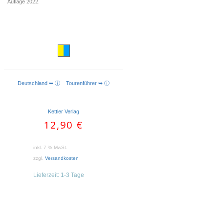
Auflage 2022.
Deutschland ➥ ⓘ
Tourenführer ➥ ⓘ
WEITERLESEN
Kettler Verlag
12,90
€
inkl. 7 % MwSt.
zzgl.
Versandkosten
Lieferzeit:
1-3 Tage