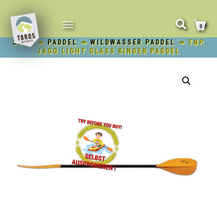
NAVIGATION
0
UMSCHALTEN
SHOP
↠
PADDEL
↠
WILDWASSER PADDEL
↠ TNP
JAGO LIGHT GLASS KINDER PADDEL