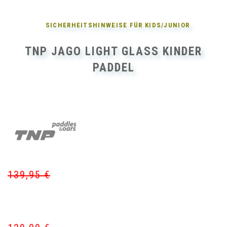
SICHERHEITSHINWEISE FÜR
KIDS/JUNIOR
TNP JAGO LIGHT GLASS KINDER
PADDEL
139,95
€
Ur
Akt
Pr
Pr
wa
ist:
13
12