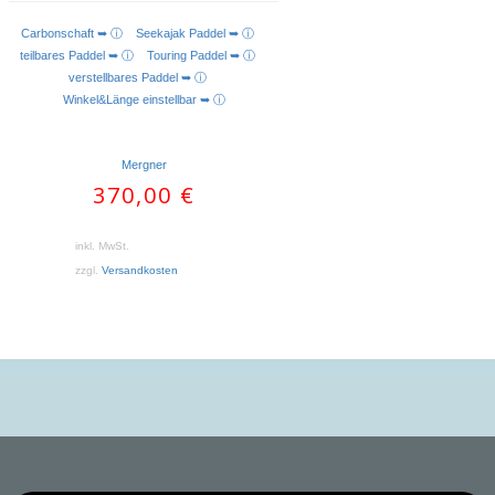
Carbonschaft ➥ ⓘ
Seekajak Paddel ➥ ⓘ
AUSFÜHRUNG WÄHLEN
teilbares Paddel ➥ ⓘ
Touring Paddel ➥ ⓘ
verstellbares Paddel ➥ ⓘ
Winkel&Länge einstellbar ➥ ⓘ
Mergner
370,00
€
inkl. MwSt.
zzgl.
Versandkosten