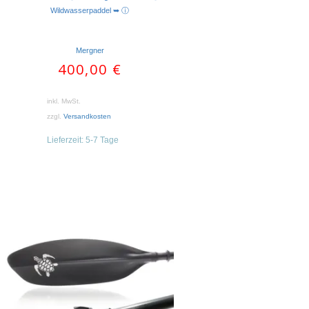
AUSFÜHRUNG WÄHLEN
Wildwasserpaddel ➥ ⓘ
Mergner
400,00
€
inkl. MwSt.
zzgl.
Versandkosten
Lieferzeit:
5-7 Tage
Dieses
Produkt
weist
mehrere
Varianten
auf.
Die
Optionen