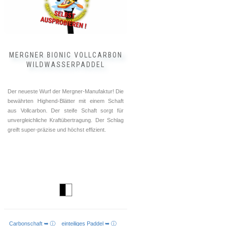
der
Produktseite
gewählt
werden
MERGNER BIONIC VOLLCARBON
WILDWASSERPADDEL
Der neueste Wurf der Mergner-Manufaktur! Die
bewährten Highend-Blätter mit einem Schaft
aus Vollcarbon. Der steife Schaft sorgt für
unvergleichliche Kraftübertragung. Der Schlag
greift super-präzise und höchst effizient.
Carbonschaft ➥ ⓘ
einteiliges Paddel ➥ ⓘ