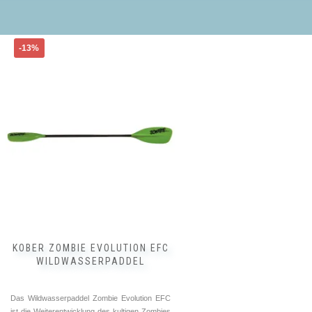
Dieses
-13%
Produkt
weist
mehrere
Varianten
auf.
Die
Optionen
können
auf
der
Produktseite
gewählt
werden
KOBER ZOMBIE EVOLUTION EFC
WILDWASSERPADDEL
Das Wildwasserpaddel Zombie Evolution EFC
ist die Weiterentwicklung des kultigen Zombies