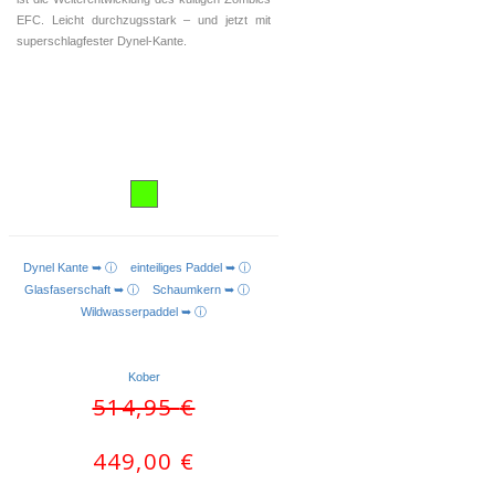
EFC. Leicht durchzugsstark – und jetzt mit
superschlagfester Dynel-Kante.
Dynel Kante ➥ ⓘ
einteiliges Paddel ➥ ⓘ
AUSFÜHRUNG WÄHLEN
Glasfaserschaft ➥ ⓘ
Schaumkern ➥ ⓘ
Wildwasserpaddel ➥ ⓘ
Kober
Ursprünglicher
Aktueller
514,95
€
Preis
Preis
war:
ist:
449,00
€
514,95 €
449,00 €.