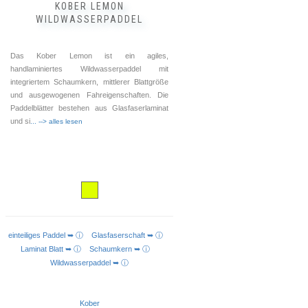
KOBER LEMON
WILDWASSERPADDEL
Das Kober Lemon ist ein agiles,
handlaminiertes Wildwasserpaddel mit
integriertem Schaumkern, mittlerer Blattgröße
und ausgewogenen Fahreigenschaften. Die
Paddelblätter bestehen aus Glasfaserlaminat
und si
... --> alles lesen
einteiliges Paddel ➥ ⓘ
Glasfaserschaft ➥ ⓘ
AUSFÜHRUNG WÄHLEN
Laminat Blatt ➥ ⓘ
Schaumkern ➥ ⓘ
Wildwasserpaddel ➥ ⓘ
Kober