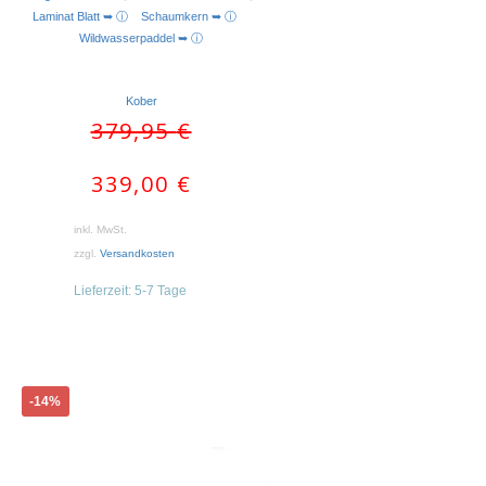
AUSFÜHRUNG WÄHLEN
Laminat Blatt ➥ ⓘ
Schaumkern ➥ ⓘ
Wildwasserpaddel ➥ ⓘ
Kober
Ursprünglicher
Aktueller
379,95
€
Preis
Preis
war:
ist:
339,00
€
379,95 €
339,00 €.
inkl. MwSt.
zzgl.
Versandkosten
Lieferzeit:
5-7 Tage
Dieses
-14%
Produkt
weist
mehrere
Varianten