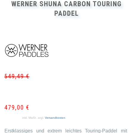
WERNER SHUNA CARBON TOURING
PADDEL
549,49
€
Ur
Akt
Pr
Pr
wa
ist:
54
47
479,00
€
inkl. MwSt.
zzgl.
Versandkosten
Erstklassiges und extrem leichtes Touring-Paddel mit