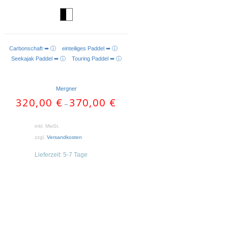
Carbonschaft ➥ ⓘ
einteiliges Paddel ➥ ⓘ
AUSFÜHRUNG WÄHLEN
Seekajak Paddel ➥ ⓘ
Touring Paddel ➥ ⓘ
Mergner
320,00
€
370,00
€
–
inkl. MwSt.
zzgl.
Versandkosten
Lieferzeit:
5-7 Tage