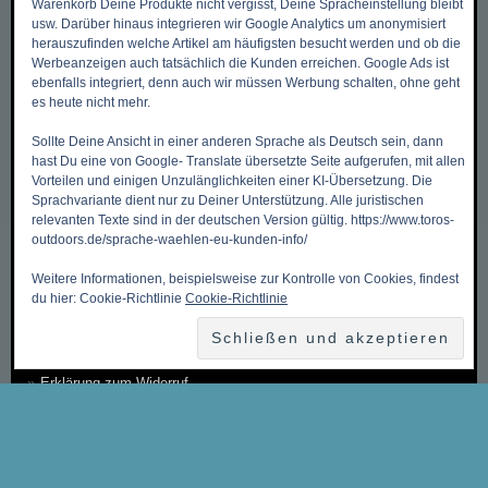
Warenkorb Deine Produkte nicht vergisst, Deine Spracheinstellung bleibt
usw. Darüber hinaus integrieren wir Google Analytics um anonymisiert
herauszufinden welche Artikel am häufigsten besucht werden und ob die
Zurück zum Anfang ->
Werbeanzeigen auch tatsächlich die Kunden erreichen. Google Ads ist
Mein Benutzerkonto
ebenfalls integriert, denn auch wir müssen Werbung schalten, ohne geht
es heute nicht mehr.
Meine Wunschliste
Sollte Deine Ansicht in einer anderen Sprache als Deutsch sein, dann
Mein Warenkorb
hast Du eine von Google- Translate übersetzte Seite aufgerufen, mit allen
Kasse
Vorteilen und einigen Unzulänglichkeiten einer KI-Übersetzung. Die
Sprachvariante dient nur zu Deiner Unterstützung. Alle juristischen
Kontakt, Öffnungszeiten & Anfahrt
relevanten Texte sind in der deutschen Version gültig. https://www.toros-
outdoors.de/sprache-waehlen-eu-kunden-info/
Zahlungsmethoden
Weitere Informationen, beispielsweise zur Kontrolle von Cookies, findest
Versandkosten & Versandarten
du hier: Cookie-Richtlinie
Cookie-Richtlinie
Datenschutzbelehrung
Allgemeine Geschäftsbedingungen (AGB)
Erklärung zum Widerruf
Impressum
Über Uns
Sitemap ~ Inhaltsverzeichnis