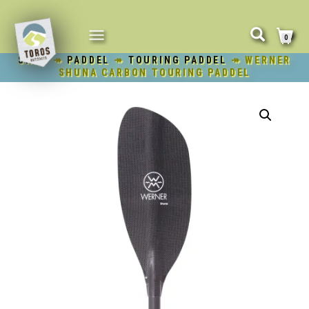
NAVIGATION
0
UMSCHALTEN
SHOP
↠
PADDEL
↠
TOURING PADDEL
↠ WERNER
SHUNA CARBON TOURING PADDEL