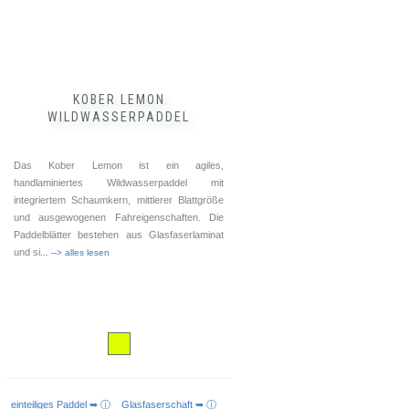
der
Produktseite
gewählt
werden
KOBER LEMON
WILDWASSERPADDEL
Das Kober Lemon ist ein agiles,
handlaminiertes Wildwasserpaddel mit
integriertem Schaumkern, mittlerer Blattgröße
und ausgewogenen Fahreigenschaften. Die
Paddelblätter bestehen aus Glasfaserlaminat
und si
... --> alles lesen
einteiliges Paddel ➥ ⓘ
Glasfaserschaft ➥ ⓘ