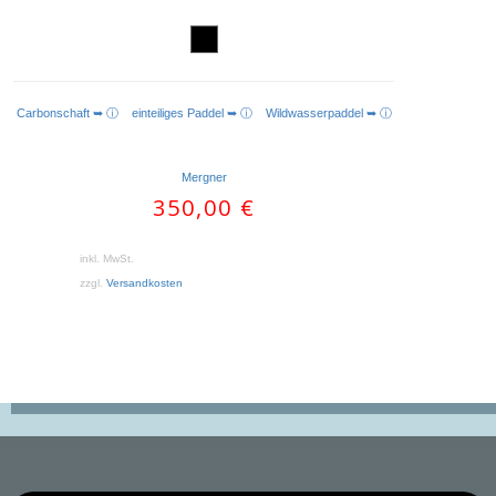
Carbonschaft ➥ ⓘ
einteiliges Paddel ➥ ⓘ
Wildwasserpaddel ➥ ⓘ
AUSFÜHRUNG WÄHLEN
Mergner
350,00
€
inkl. MwSt.
zzgl.
Versandkosten