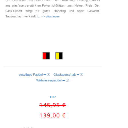
aus glasfaserverstärkten Polyamid-Blättern zum kleinen Preis. Der
Glas-Schaft sorgt für gutes Handling und spart Gewicht.
Tausendfach verkauft, i
... --> alles lesen
einteiliges Paddel ➥ ⓘ
Glasfaserschaft ➥ ⓘ
AUSFÜHRUNG WÄHLEN
Wildwasserpaddel ➥ ⓘ
TNP
Ursprünglicher
145,95
€
Preis
Aktueller
139,00
€
war:
Preis
145,95 €
ist: