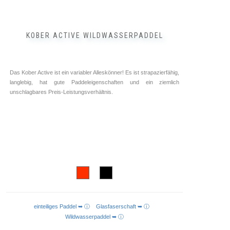
KOBER ACTIVE WILDWASSERPADDEL
Das Kober Active ist ein variabler Alleskönner! Es ist strapazierfähig,
langlebig, hat gute Paddeleigenschaften und ein ziemlich
unschlagbares Preis-Leistungsverhältnis.
einteiliges Paddel ➥ ⓘ
Glasfaserschaft ➥ ⓘ
AUSFÜHRUNG WÄHLEN
Wildwasserpaddel ➥ ⓘ