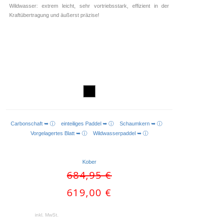
Wildwasser: extrem leicht, sehr vortriebsstark, effizient in der
Kraftübertragung und äußerst präzise!
Carbonschaft ➥ ⓘ
einteiliges Paddel ➥ ⓘ
Schaumkern ➥ ⓘ
AUSFÜHRUNG WÄHLEN
Vorgelagertes Blatt ➥ ⓘ
Wildwasserpaddel ➥ ⓘ
Kober
Ursprünglicher
684,95
€
Preis
Aktueller
619,00
€
war:
Preis
684,95 €
ist:
inkl. MwSt.