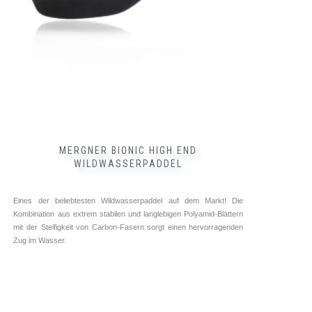
auf
der
Produktseite
gewählt
werden
MERGNER BIONIC HIGH END
WILDWASSERPADDEL
Eines der beliebtesten Wildwasserpaddel auf dem Markt! Die
Kombination aus extrem stabilen und langlebigen Polyamid-Blättern
mit der Steifigkeit von Carbon-Fasern sorgt einen hervorragenden
Zug im Wasser.