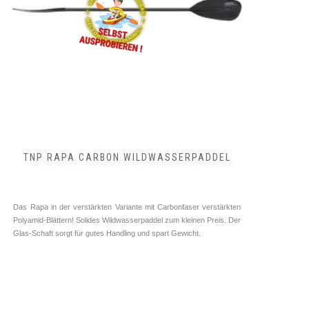
auf
der
Produktseite
gewählt
werden
TNP RAPA CARBON WILDWASSERPADDEL
Das Rapa in der verstärkten Variante mit Carbonfaser verstärkten
Polyamid-Blättern! Solides Wildwasserpaddel zum kleinen Preis. Der
Glas-Schaft sorgt für gutes Handling und spart Gewicht.