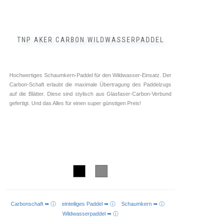
TNP AKER CARBON WILDWASSERPADDEL
Hochwertiges Schaumkern-Paddel für den Wildwasser-Einsatz. Der
Carbon-Schaft erlaubt die maximale Übertragung des Paddelzugs
auf die Blätter. Diese sind stylisch aus Glasfaser-Carbon-Verbund
gefertigt. Und das Alles für einen super günstigen Preis!
Carbonschaft ➥ ⓘ
einteiliges Paddel ➥ ⓘ
Schaumkern ➥ ⓘ
AUSFÜHRUNG WÄHLEN
Wildwasserpaddel ➥ ⓘ