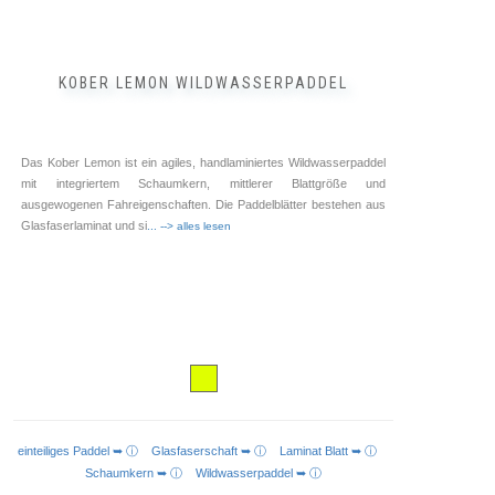
KOBER LEMON WILDWASSERPADDEL
Das Kober Lemon ist ein agiles, handlaminiertes Wildwasserpaddel
mit integriertem Schaumkern, mittlerer Blattgröße und
ausgewogenen Fahreigenschaften. Die Paddelblätter bestehen aus
Glasfaserlaminat und si
... --> alles lesen
einteiliges Paddel ➥ ⓘ
Glasfaserschaft ➥ ⓘ
Laminat Blatt ➥ ⓘ
AUSFÜHRUNG WÄHLEN
Schaumkern ➥ ⓘ
Wildwasserpaddel ➥ ⓘ