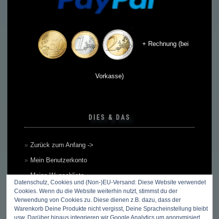
+ Rechnung (bei
Vorkasse)
DIES & DAS
Zurück zum Anfang ->
Mein Benutzerkonto
Meine Wunschliste
Datenschutz, Cookies und (Non-)EU-Versand: Diese Website verwendet
Mein Warenkorb
Cookies. Wenn du die Website weiterhin nutzt, stimmst du der
Verwendung von Cookies zu. Diese dienen z.B. dazu, dass der
Kasse
Warenkorb Deine Produkte nicht vergisst, Deine Spracheinstellung bleibt
usw. Darüber hinaus integrieren wir Google Analytics um anonymisiert