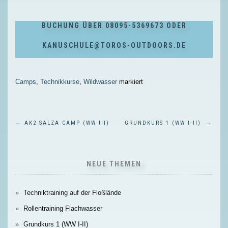
BUCHUNG ÜBER 08095-5369673 ODER
KANUSCHULE@TOROS-OUTDOORS.DE
Camps
,
Technikkurse
,
Wildwasser
markiert
BEITRAGSNAVIGATION
←
AK2 SALZA CAMP (WW III)
GRUNDKURS 1 (WW I-II)
→
NEUE THEMEN
Techniktraining auf der Floßlände
Rollentraining Flachwasser
Grundkurs 1 (WW I-II)