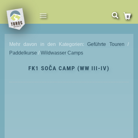
NAVIGATION
0
UMSCHALTEN
Mehr davon in den Kategorien:
Geführte Touren
/
Paddelkurse
/
Wildwasser Camps
FK1 SOČA CAMP (WW III-IV)