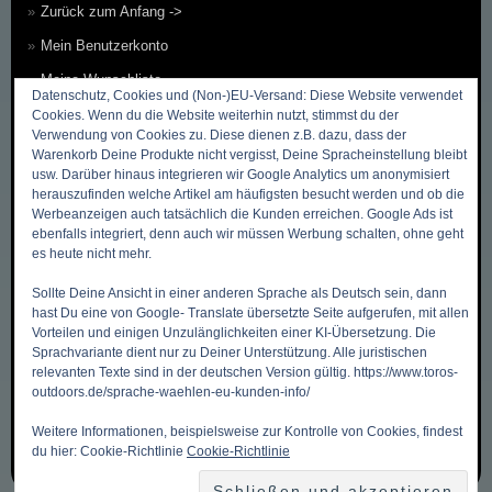
Zurück zum Anfang ->
Mein Benutzerkonto
Meine Wunschliste
Datenschutz, Cookies und (Non-)EU-Versand: Diese Website verwendet
Mein Warenkorb
Cookies. Wenn du die Website weiterhin nutzt, stimmst du der
Verwendung von Cookies zu. Diese dienen z.B. dazu, dass der
Kasse
Warenkorb Deine Produkte nicht vergisst, Deine Spracheinstellung bleibt
usw. Darüber hinaus integrieren wir Google Analytics um anonymisiert
Kontakt, Öffnungszeiten & Anfahrt
herauszufinden welche Artikel am häufigsten besucht werden und ob die
Werbeanzeigen auch tatsächlich die Kunden erreichen. Google Ads ist
Zahlungsmethoden
ebenfalls integriert, denn auch wir müssen Werbung schalten, ohne geht
Versandkosten & Versandarten
es heute nicht mehr.
Datenschutzbelehrung
Sollte Deine Ansicht in einer anderen Sprache als Deutsch sein, dann
hast Du eine von Google- Translate übersetzte Seite aufgerufen, mit allen
Allgemeine Geschäftsbedingungen (AGB)
Vorteilen und einigen Unzulänglichkeiten einer KI-Übersetzung. Die
Erklärung zum Widerruf
Sprachvariante dient nur zu Deiner Unterstützung. Alle juristischen
relevanten Texte sind in der deutschen Version gültig. https://www.toros-
Impressum
outdoors.de/sprache-waehlen-eu-kunden-info/
Über Uns
Weitere Informationen, beispielsweise zur Kontrolle von Cookies, findest
du hier: Cookie-Richtlinie
Cookie-Richtlinie
Sitemap ~ Inhaltsverzeichnis