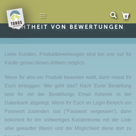
NAVIGATION
0
UMSCHALTEN
ECHTHEIT VON BEWERTUNGEN
Liebe Kunden, Produktbewertungen sind bei uns nur für
Käufer genau dieses Artikels möglich.
Wenn Ihr also ein Produkt bewerten wollt, dann müsst Ihr
Euch einloggen. Wie geht das? Nach Eurer Bestellung
seid Ihr mit der Bestellungs Email Adresse in der
Datenbank abgelegt. Wenn Ihr Euch im Login-Bereich ein
Passwort zusenden last (“Passwort vergessen”), dann
bekommt Ihr ein vollwertiges Kundenkonto mit der Liste
aller gekaufter Waren und der Möglichkeit diese dort zu