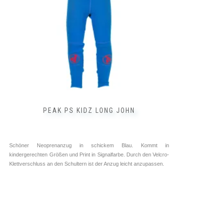
auf
der
Produktseite
gewählt
werden
PEAK PS KIDZ LONG JOHN
Schöner Neoprenanzug in schickem Blau. Kommt in
kindergerechten Größen und Print in Signalfarbe. Durch den Velcro-
Klettverschluss an den Schultern ist der Anzug leicht anzupassen.