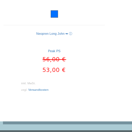
Neopren Long John ➥ ⓘ
AUSFÜHRUNG WÄHLEN
Peak PS
Ursprünglicher
56,00
€
Preis
Aktueller
53,00
€
war:
Preis
56,00 €
ist:
inkl. MwSt.
53,00 €.
zzgl.
Versandkosten