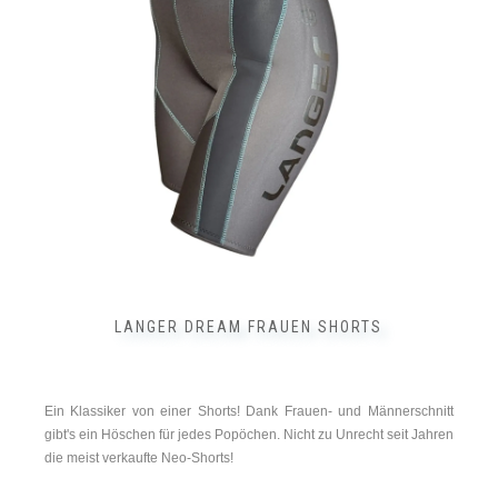
Die
Optionen
können
auf
der
Produktseite
gewählt
werden
LANGER DREAM FRAUEN SHORTS
Ein Klassiker von einer Shorts! Dank Frauen- und Männerschnitt
gibt's ein Höschen für jedes Popöchen. Nicht zu Unrecht seit Jahren
die meist verkaufte Neo-Shorts!