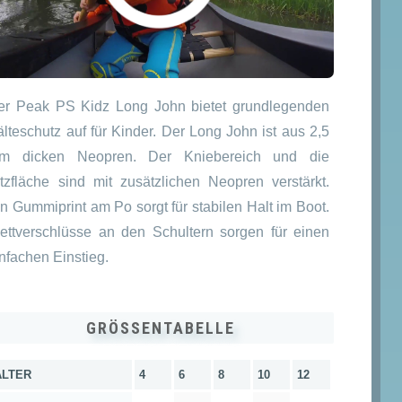
glicher
er
.
er Peak PS Kidz Long John bietet grundlegenden
lteschutz auf für Kinder. Der Long John ist aus 2,5
m dicken Neopren. Der Kniebereich und die
itzfläche sind mit zusätzlichen Neopren verstärkt.
n Gummiprint am Po sorgt für stabilen Halt im Boot.
lettverschlüsse an den Schultern sorgen für einen
nfachen Einstieg.
GRÖSSENTABELLE
ALTER
4
6
8
10
12