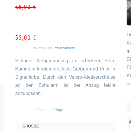
56,00
€
Ursprün
Aktuell
Preis
Preis
war:
ist:
56,00 €
53,00 €
D
53,00
€
Kä
inkl. MwSt.
zzgl.
Versandkosten
m
S
Schöner Neoprenanzug in schickem Blau.
Ei
Kommt in kindergerechten Größen und Print in
K
Signalfarbe. Durch den Velcro-Klettverschluss
ei
an den Schultern ist der Anzug leicht
anzupassen.
Lieferzeit:
1-3 Tage
GRÖSSE