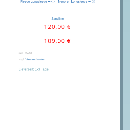
Fleece Longsleeve ➥ ⓘ
Neopren Longsleeve ➥ ⓘ
Sandiline
Ursprünglicher
Aktueller
120,00
€
Preis
Preis
war:
ist:
109,00
€
120,00 €
109,00 €.
inkl. MwSt.
zzgl.
Versandkosten
Lieferzeit:
1-3 Tage