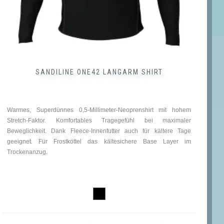
SANDILINE ONE42 LANGARM SHIRT
Warmes, Superdünnes 0,5-Millimeter-Neoprenshirt mit hohem
Stretch-Faktor. Komfortables Tragegefühl bei maximaler
Beweglichkeit. Dank Fleece-Innenfutter auch für kältere Tage
geeignet. Für Frostköttel das kältesichere Base Layer im
Trockenanzug.