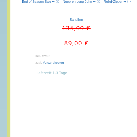
End of Season Sale ➥ ⓘ
Neopren Long John ➥ ⓘ
Relief-Zipper ➥ ⓘ
Sandiline
Ursprünglicher
Aktueller
135,00
€
Preis
Preis
war:
ist:
89,00
€
135,00 €
89,00 €.
inkl. MwSt.
zzgl.
Versandkosten
Lieferzeit:
1-3 Tage