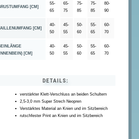
55-
65-
75-
75-
80-
BRUSTUMFANG [CM]
65
75
85
85
90
40-
45-
50-
55-
60-
TAILLENUMFANG [CM]
50
55
60
65
70
BEINLÄNGE
40-
45-
50-
55-
60-
(INNENBEIN) [CM]
50
55
60
65
70
DETAILS:
verstärkter Klett-Verschluss an beiden Schultern
2,5-3,0 mm Super Strech Neopren
Verstärktes Material an Knien und im Sitzbereich
rutschfester Print an Knien und im Sitzbereich