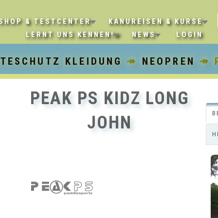
SHOP & TESTCENTER
KANUREISEN & KURSE
LERNT UNS KENNEN!
NEWS
LOGIN
LTESCHUTZ KLEIDUNG
↠
NEOPREN
↠ P
PEAK PS KIDZ LONG
B
JOHN
H