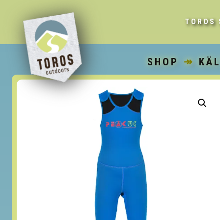
TOROS 
SHOP
↠
KÄ