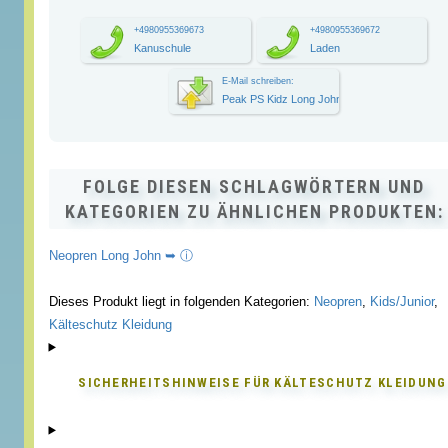
+4980955369673
+4980955369672
Kanuschule
Laden
E-Mail schreiben:
Peak PS Kidz Long John
FOLGE DIESEN SCHLAGWÖRTERN UND
KATEGORIEN ZU ÄHNLICHEN PRODUKTEN:
Neopren Long John ➥ ⓘ
Dieses Produkt liegt in folgenden Kategorien:
Neopren
,
Kids/Junior
,
Kälteschutz Kleidung
SICHERHEITSHINWEISE FÜR
KÄLTESCHUTZ KLEIDUNG