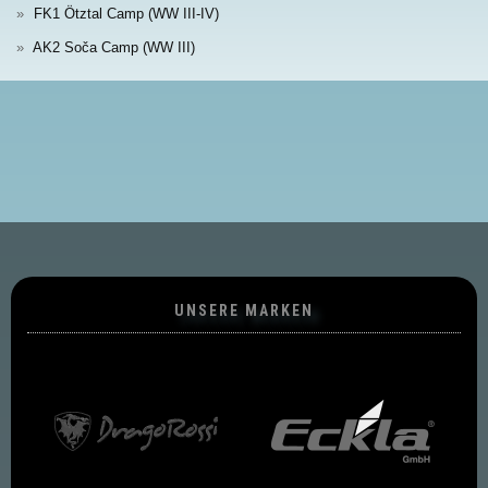
FK1 Ötztal Camp (WW III-IV)
AK2 Soča Camp (WW III)
UNSERE MARKEN