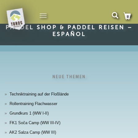
NAVIGATION
0
UMSCHALTEN
PADDEL SHOP & PADDEL REISEN –
ESPAÑOL
NEUE THEMEN
Techniktraining auf der Floßlände
Rollentraining Flachwasser
Grundkurs 1 (WW I-II)
FK1 Soča Camp (WW III-IV)
AK2 Salza Camp (WW III)