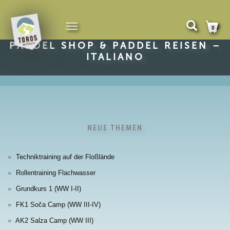
NAVIGATION
0
UMSCHALTEN
PADDEL SHOP & PADDEL REISEN –
ITALIANO
NEUE THEMEN
Techniktraining auf der Floßlände
Rollentraining Flachwasser
Grundkurs 1 (WW I-II)
FK1 Soča Camp (WW III-IV)
AK2 Salza Camp (WW III)