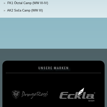
FK1 Ötztal Camp (WW III-IV)
AK2 Soča Camp (WW III)
UNSERE MARKEN