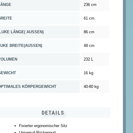
LÄNGE
236 cm
BREITE
61 cm
LUKE LÄNGE( AUSSEN)
86 cm
LUKE BREITE(AUSSEN)
48 cm
VOLUMEN
232 L
GEWICHT
16 kg
OPTIMALES KÖRPERGEWICHT
40-80 kg
DETAILS
Fixierter ergonomischer Sitz
Universal Rückengurt