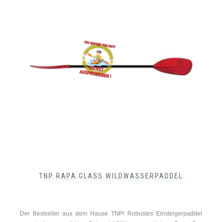
mehrere
Varianten
auf.
Die
Optionen
können
auf
der
Produktseite
gewählt
werden
TNP RAPA GLASS WILDWASSERPADDEL
Der Bestseller aus dem Hause TNP! Robustes Einsteigerpaddel