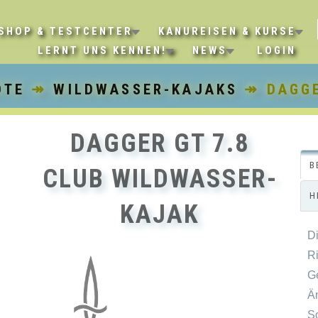
SHOP & TESTCENTER
KANUREISEN & KURSE
LERNT UNS KENNEN!
NEWS
LOGIN
OTE
↠
WILDWASSER-KAJAKS
↠ DAGGE
DAGGER GT 7.8
B
CLUB WILDWASSER-
H
KAJAK
D
R
G
Ä
S