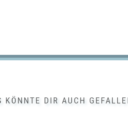
S KÖNNTE DIR AUCH GEFALLE
Dieses
Produkt
weist