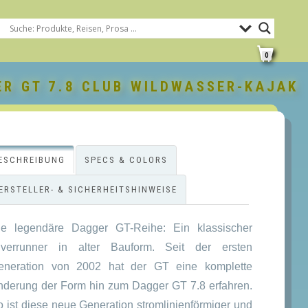
0
R GT 7.8 CLUB WILDWASSER-KAJAK
ESCHREIBUNG
SPECS & COLORS
ERSTELLER- & SICHERHEITSHINWEISE
ie legendäre Dagger GT-Reihe: Ein klassischer
iverrunner in alter Bauform. Seit der ersten
eneration von 2002 hat der GT eine komplette
nderung der Form hin zum Dagger GT 7.8 erfahren.
o ist diese neue Generation stromlinienförmiger und