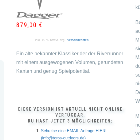
k
B
879,00
€
a
M
inkl. 19 % MwSt.
zzgl.
Versandkosten
s
Ein alte bekannter Klassiker der der Riverrunner
M
mit einem ausgewogenen Volumen, gerundeten
d
Kanten und genug Spielpotential.
s
ni
D
W
DIESE VERSION IST AKTUELL NICHT ONLINE
VERFÜGBAR.
M
DU HAST JETZT 3 MÖGLICHKEITEN:
n
Schreibe eine EMAIL Anfrage HIER!
v
(info@toros-outdoors.de)