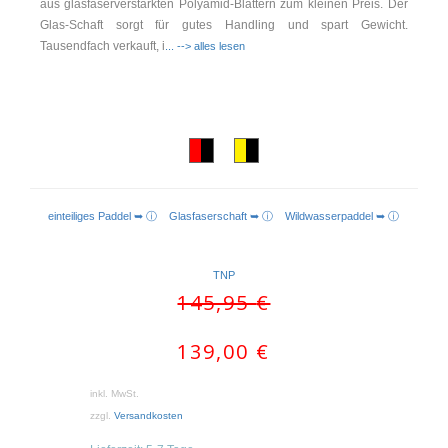
aus glasfaserverstärkten Polyamid-Blättern zum kleinen Preis. Der
Glas-Schaft sorgt für gutes Handling und spart Gewicht.
Tausendfach verkauft, i
... --> alles lesen
einteiliges Paddel ➥ ⓘ
Glasfaserschaft ➥ ⓘ
Wildwasserpaddel ➥ ⓘ
TNP
Ursprünglicher
Aktueller
145,95
€
Preis
Preis
war:
ist:
139,00
€
145,95 €
139,00 €.
inkl. MwSt.
zzgl.
Versandkosten