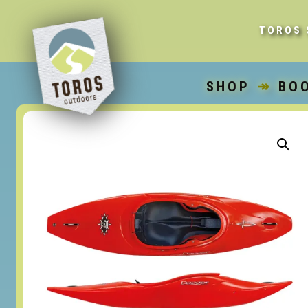
TOROS 
SHOP
↠
BO