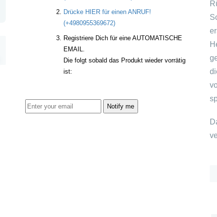
R
Drücke HIER für einen ANRUF!
S
(+4980955369672)
e
Registriere Dich für eine AUTOMATISCHE
H
EMAIL.
g
Die folgt sobald das Produkt wieder vorrätig
d
ist:
vo
sp
Notify me
D
ve