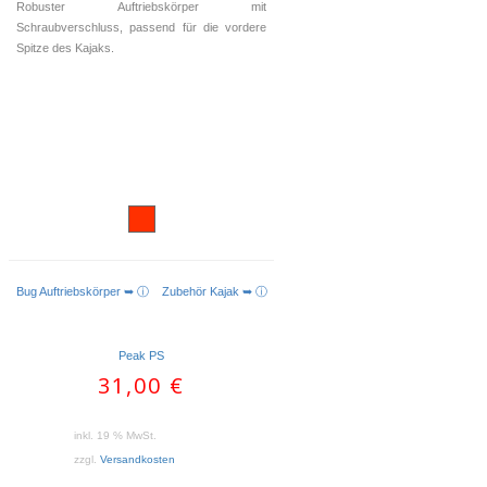
Robuster Auftriebskörper mit
Schraubverschluss, passend für die vordere
Spitze des Kajaks.
Bug Auftriebskörper ➥ ⓘ
Zubehör Kajak ➥ ⓘ
IN DEN WARENKORB
Peak PS
31,00
€
inkl. 19 % MwSt.
zzgl.
Versandkosten