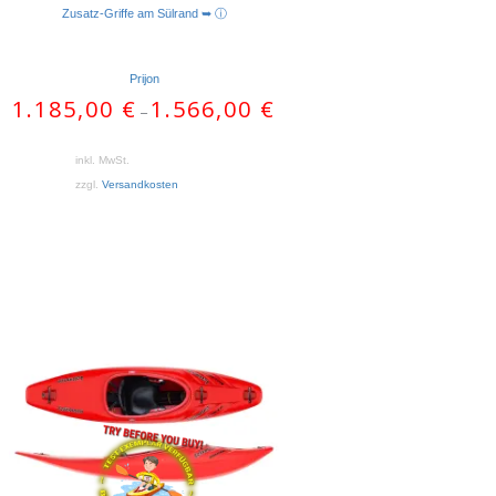
Zusatz-Griffe am Sülrand ➥ ⓘ
Prijon
1.185,00
€
1.566,00
€
–
inkl. MwSt.
zzgl.
Versandkosten
Dieses
Produkt
weist
mehrere
Varianten
auf.
Die
Optionen
können
auf