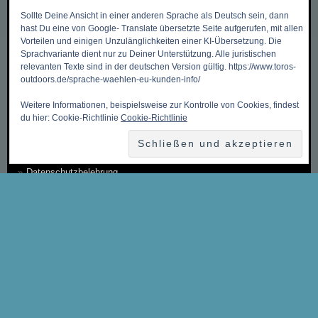
Sollte Deine Ansicht in einer anderen Sprache als Deutsch sein, dann
Mein Benutzerkonto
hast Du eine von Google- Translate übersetzte Seite aufgerufen, mit allen
Meine Wunschliste
Vorteilen und einigen Unzulänglichkeiten einer KI-Übersetzung. Die
Sprachvariante dient nur zu Deiner Unterstützung. Alle juristischen
Mein Warenkorb
relevanten Texte sind in der deutschen Version gültig. https://www.toros-
outdoors.de/sprache-waehlen-eu-kunden-info/
Kasse
Weitere Informationen, beispielsweise zur Kontrolle von Cookies, findest
Kontakt, Öffnungszeiten & Anfahrt
du hier: Cookie-Richtlinie
Cookie-Richtlinie
Zahlungsmethoden
Versandkosten & Versandarten
Datenschutzbelehrung
Allgemeine Geschäftsbedingungen (AGB)
Erklärung zum Widerruf
Impressum
Über Uns
Sitemap ~ Inhaltsverzeichnis