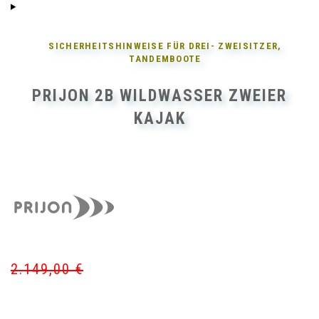
SICHERHEITSHINWEISE FÜR
DREI- ZWEISITZER,
TANDEMBOOTE
PRIJON 2B WILDWASSER ZWEIER
KAJAK
2.149,00
€
Ur
Akt
Pr
Pr
wa
ist: