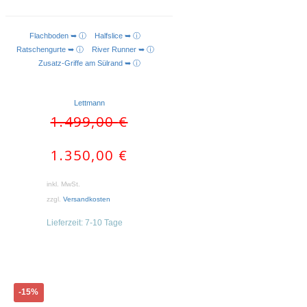
Flachboden ➥ ⓘ
Halfslice ➥ ⓘ
AUSFÜHRUNG WÄHLEN
Ratschengurte ➥ ⓘ
River Runner ➥ ⓘ
Zusatz-Griffe am Sülrand ➥ ⓘ
Lettmann
Ursprünglicher
Aktueller
1.499,00
€
Preis
Preis
war:
ist:
1.350,00
€
1.499,00 €
1.350,00 €.
inkl. MwSt.
zzgl.
Versandkosten
Lieferzeit:
7-10 Tage
Dieses
-15%
Produkt