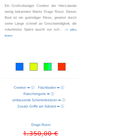
Ein Großvolumiger Creeker der Hierzulande
wenig bekannten Marke Drago Rossi. Dieses
Boot ist ein gutmütiger Riese, gewinnt durch
seine Länge schnell an Geschwindigkeit, die
voluminöse Spitze taucht nur sch
... --> alles
lesen
Creeker ➥ ⓘ
Flachboden ➥ ⓘ
AUSFÜHRUNG WÄHLEN
Ratschengurte ➥ ⓘ
umfassende Schenkelstützen ➥ ⓘ
Zusatz-Griffe am Sülrand ➥ ⓘ
Drago Rossi
Ursprünglicher
Aktueller
1.350,00
€
Preis
Preis