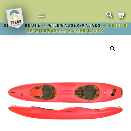
NAVIGATION
0
UMSCHALTEN
SHOP
↠
BOOTE
↠
WILDWASSER-KAJAKS
↠ PRIJON
2B WILDWASSER ZWEIER KAJAK