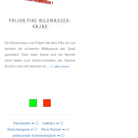
gewählt
werden
PRIJON PIKE WILDWASSER-
KAJAK
Ein Riverrunner von Prijon! Mit dem Pike ist von
leichten bis schweren Wildwasser der Spaß
garantiert. Eine klare Kante und ein flaches
Heck laden zum Unterschneiden ein. Starker
Rocker und viel Volumen im
... --> alles lesen
Flachboden ➥ ⓘ
Halfslice ➥ ⓘ
AUSFÜHRUNG WÄHLEN
Ratschengurte ➥ ⓘ
River Runner ➥ ⓘ
umfassende Schenkelstützen ➥ ⓘ