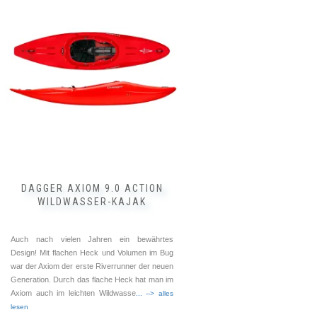
weist
mehrere
Varianten
auf.
Die
Optionen
können
auf
der
Produktseite
gewählt
werden
DAGGER AXIOM 9.0 ACTION
WILDWASSER-KAJAK
Auch nach vielen Jahren ein bewährtes
Design! Mit flachen Heck und Volumen im Bug
war der Axiom der erste Riverrunner der neuen
Generation. Durch das flache Heck hat man im
Axiom auch im leichten Wildwasse
... --> alles
lesen