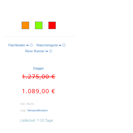
Flachboden ➥ ⓘ
Ratschengurte ➥ ⓘ
AUSFÜHRUNG WÄHLEN
River Runner ➥ ⓘ
Dagger
Ursprünglicher
Aktueller
1.275,00
€
Preis
Preis
war:
ist:
1.089,00
€
1.275,00 €
1.089,00 €.
inkl. MwSt.
zzgl.
Versandkosten
Lieferzeit:
7-10 Tage