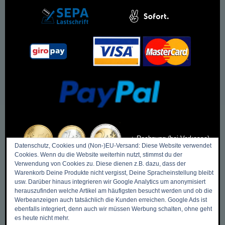
+ Rechnung (bei Vorkasse)
Datenschutz, Cookies und (Non-)EU-Versand: Diese Website verwendet
Cookies. Wenn du die Website weiterhin nutzt, stimmst du der
Verwendung von Cookies zu. Diese dienen z.B. dazu, dass der
Warenkorb Deine Produkte nicht vergisst, Deine Spracheinstellung bleibt
usw. Darüber hinaus integrieren wir Google Analytics um anonymisiert
herauszufinden welche Artikel am häufigsten besucht werden und ob die
DIES & DAS
Werbeanzeigen auch tatsächlich die Kunden erreichen. Google Ads ist
ebenfalls integriert, denn auch wir müssen Werbung schalten, ohne geht
es heute nicht mehr.
Zurück zum Anfang ->