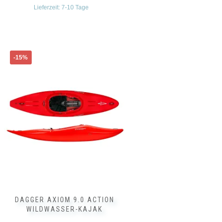
Lieferzeit:
7-10 Tage
Dieses
-15%
Produkt
weist
mehrere
Varianten
auf.
Die
Optionen
können
auf
der
Produktseite
gewählt
werden
DAGGER AXIOM 9.0 ACTION
WILDWASSER-KAJAK