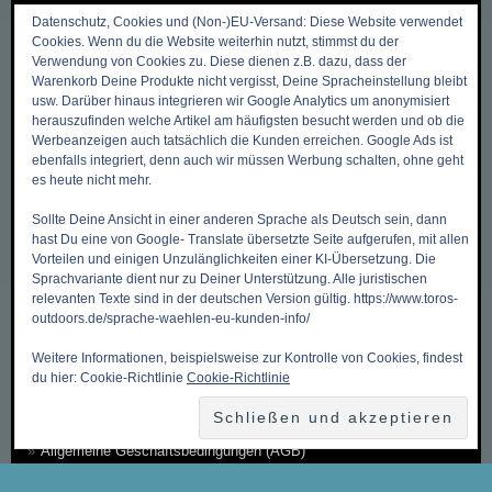
Datenschutz, Cookies und (Non-)EU-Versand: Diese Website verwendet
Cookies. Wenn du die Website weiterhin nutzt, stimmst du der
Verwendung von Cookies zu. Diese dienen z.B. dazu, dass der
DIES & DAS
Warenkorb Deine Produkte nicht vergisst, Deine Spracheinstellung bleibt
usw. Darüber hinaus integrieren wir Google Analytics um anonymisiert
herauszufinden welche Artikel am häufigsten besucht werden und ob die
Werbeanzeigen auch tatsächlich die Kunden erreichen. Google Ads ist
Zurück zum Anfang ->
ebenfalls integriert, denn auch wir müssen Werbung schalten, ohne geht
Mein Benutzerkonto
es heute nicht mehr.
Meine Wunschliste
Sollte Deine Ansicht in einer anderen Sprache als Deutsch sein, dann
hast Du eine von Google- Translate übersetzte Seite aufgerufen, mit allen
Mein Warenkorb
Vorteilen und einigen Unzulänglichkeiten einer KI-Übersetzung. Die
Sprachvariante dient nur zu Deiner Unterstützung. Alle juristischen
Kasse
relevanten Texte sind in der deutschen Version gültig. https://www.toros-
Kontakt, Öffnungszeiten & Anfahrt
outdoors.de/sprache-waehlen-eu-kunden-info/
Zahlungsmethoden
Weitere Informationen, beispielsweise zur Kontrolle von Cookies, findest
du hier: Cookie-Richtlinie
Cookie-Richtlinie
Versandkosten & Versandarten
Datenschutzbelehrung
Allgemeine Geschäftsbedingungen (AGB)
Erklärung zum Widerruf