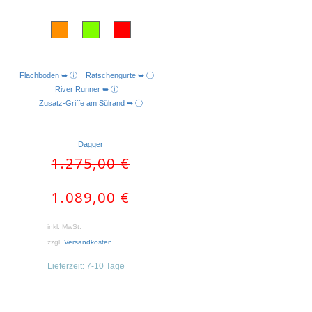
Flachboden ➥ ⓘ
Ratschengurte ➥ ⓘ
AUSFÜHRUNG WÄHLEN
River Runner ➥ ⓘ
Zusatz-Griffe am Sülrand ➥ ⓘ
Dagger
Ursprünglicher
Aktueller
1.275,00
€
Preis
Preis
war:
ist:
1.089,00
€
1.275,00 €
1.089,00 €.
inkl. MwSt.
zzgl.
Versandkosten
Lieferzeit:
7-10 Tage