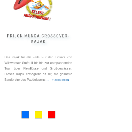
auf
der
Produktseite
gewählt
werden
PRIJON MUNGA CROSSOVER-
KAJAK
Das Kajak für alle Fälle! Für den Einsatz von
Wildwasser-Stufe III bis hin zur entspannenden
Tour über Kleinflüsse und Großgewässer.
Dieses Kajak ermöglicht es dir, die gesamte
Bandbreite des Paddelsports
... --> alles lesen