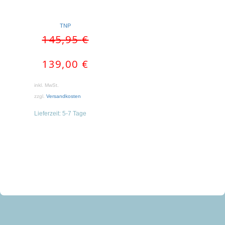
TNP
Ursprünglicher
Aktueller
145,95
€
Preis
Preis
war:
ist:
139,00
€
145,95 €
139,00 €.
inkl. MwSt.
zzgl.
Versandkosten
Lieferzeit:
5-7 Tage