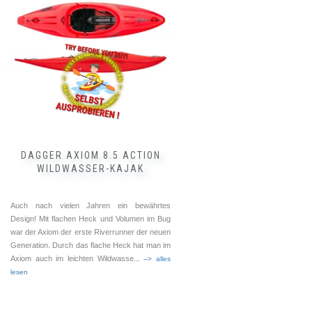
Varianten
auf.
Die
Optionen
können
auf
der
Produktseite
gewählt
werden
DAGGER AXIOM 8.5 ACTION
WILDWASSER-KAJAK
Auch nach vielen Jahren ein bewährtes
Design! Mit flachen Heck und Volumen im Bug
war der Axiom der erste Riverrunner der neuen
Generation. Durch das flache Heck hat man im
Axiom auch im leichten Wildwasse
... --> alles
lesen