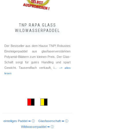
Produktseite
gewählt
werden
TNP RAPA GLASS
WILDWASSERPADDEL
Der Bestseller aus dem Hause TNP! Robustes
Einsteigerpaddel aus glasfaserverstärkten
Polyamid-Blättern zum kleinen Preis. Der Glas-
Schaft sorgt für gutes Handling und spart
Gewicht. Tausendfach verkauft, i
... --> alles
lesen
einteiliges Paddel ➥ ⓘ
Glasfaserschaft ➥ ⓘ
AUSFÜHRUNG WÄHLEN
Wildwasserpaddel ➥ ⓘ