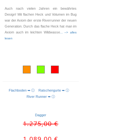
Auch nach vielen Jahren ein bewährtes
Design! Mit flachen Heck und Volumen im Bug
war der Axiom der erste Riverrunner der neuen
Generation. Durch das flache Heck hat man im
Axiom auch im leichten Wildwasse
... --> alles
lesen
Flachboden ➥ ⓘ
Ratschengurte ➥ ⓘ
AUSFÜHRUNG WÄHLEN
River Runner ➥ ⓘ
Dagger
Ursprünglicher
Aktueller
1.275,00
€
Preis
Preis
war:
ist:
1.089,00
€
1.275,00 €
1.089,00 €.