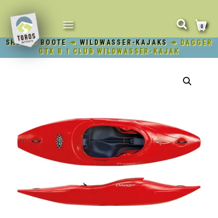
NAVIGATION
0
UMSCHALTEN
SHOP
↠
BOOTE
↠
WILDWASSER-KAJAKS
↠ DAGGER
GTX 8.1 CLUB WILDWASSER-KAJAK