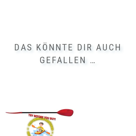
DAS KÖNNTE DIR AUCH
GEFALLEN …
Dieses
Produkt
weist
mehrere
Varianten
auf.
Die
Optionen
können
auf
der