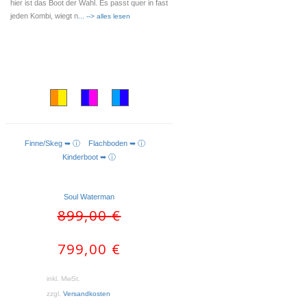
hier ist das Boot der Wahl. Es passt quer in fast
jeden Kombi, wiegt n
... --> alles lesen
Finne/Skeg ➥ ⓘ
Flachboden ➥ ⓘ
AUSFÜHRUNG WÄHLEN
Kinderboot ➥ ⓘ
Soul Waterman
Ursprünglicher
Aktueller
899,00
€
Preis
Preis
war:
ist:
799,00
€
899,00 €
799,00 €.
inkl. MwSt.
zzgl.
Versandkosten