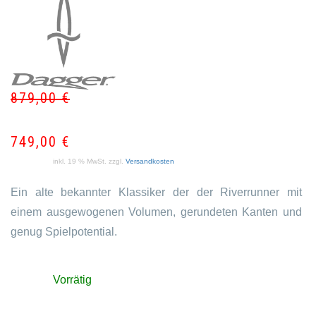
879,00
€
Ur
Akt
Pr
Pr
wa
ist:
749,00
€
87
74
inkl. 19 % MwSt.
zzgl.
Versandkosten
Ein alte bekannter Klassiker der der Riverrunner mit
einem ausgewogenen Volumen, gerundeten Kanten und
genug Spielpotential.
Vorrätig