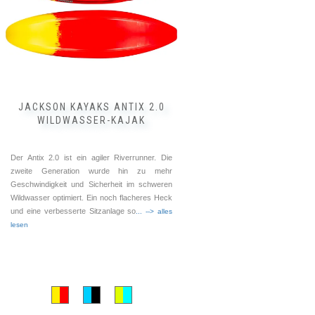
Optionen
können
auf
der
Produktseite
gewählt
werden
JACKSON KAYAKS ANTIX 2.0
WILDWASSER-KAJAK
Der Antix 2.0 ist ein agiler Riverrunner. Die
zweite Generation wurde hin zu mehr
Geschwindigkeit und Sicherheit im schweren
Wildwasser optimiert. Ein noch flacheres Heck
und eine verbesserte Sitzanlage so
... --> alles
lesen