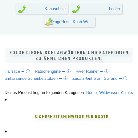
Kanuschule
Laden
DragoRossi Kush Wi ...
FOLGE DIESEN SCHLAGWÖRTERN UND KATEGORIEN
ZU ÄHNLICHEN PRODUKTEN:
Halfslice ➥ ⓘ
Ratschengurte ➥ ⓘ
River Runner ➥ ⓘ
umfassende Schenkelstützen ➥ ⓘ
Zusatz-Griffe am Sülrand ➥ ⓘ
Dieses Produkt liegt in folgenden Kategorien:
Boote
,
Wildwasser-Kajaks
SICHERHEITSHINWEISE FÜR
BOOTE