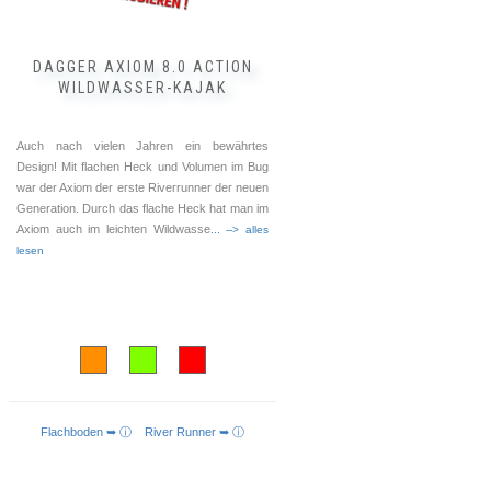
gewählt
werden
DAGGER AXIOM 8.0 ACTION
WILDWASSER-KAJAK
Auch nach vielen Jahren ein bewährtes
Design! Mit flachen Heck und Volumen im Bug
war der Axiom der erste Riverrunner der neuen
Generation. Durch das flache Heck hat man im
Axiom auch im leichten Wildwasse
... --> alles
lesen
Flachboden ➥ ⓘ
River Runner ➥ ⓘ
AUSFÜHRUNG WÄHLEN