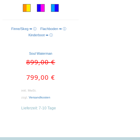
Finne/Skeg ➥ ⓘ
Flachboden ➥ ⓘ
AUSFÜHRUNG WÄHLEN
Kinderboot ➥ ⓘ
Soul Waterman
Ursprünglicher
Aktueller
899,00
€
Preis
Preis
war:
ist:
799,00
€
899,00 €
799,00 €.
inkl. MwSt.
zzgl.
Versandkosten
Lieferzeit:
7-10 Tage