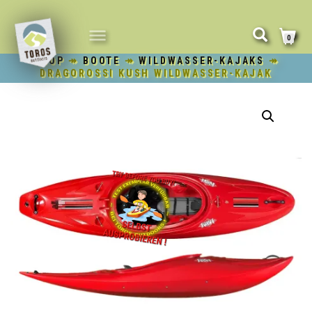
NAVIGATION
0
UMSCHALTEN
SHOP
↠
BOOTE
↠
WILDWASSER-KAJAKS
↠
DRAGOROSSI KUSH WILDWASSER-KAJAK