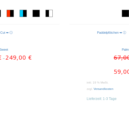
l Cut ➥ ⓘ
Paddelpfötchen ➥ 
Sweet
Palm
€
249,00
€
67,0
–
59,0
inkl. 19 % MwSt.
zzgl.
Versandkosten
Lieferzeit:
1-3 Tage