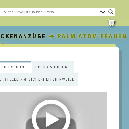
0
OCKENANZÜGE
↠ PALM ATOM FRAUEN
UG
ESCHREIBUNG
SPECS & COLORS
ERSTELLER- & SICHERHEITSHINWEISE