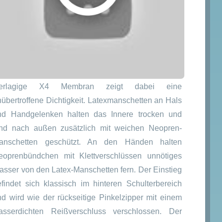
glicher
er
€
€.
er Palm Atom ist ein Wildwasser-Trockenanzug mit
ücken-Einstieg für Frauen. Die verwendete
ierlagige X4 Membran zeigt dabei eine
nübertroffene Dichtigkeit. Latexmanschetten an Hals
nd Handgelenken halten das Innere trocken und
ind nach außen zusätzlich mit weichen Neopren-
anschetten geschützt. An den Händen halten
eoprenbündchen mit Klettverschlüssen unnötiges
asser von den Latex-Manschetten fern. Der Einstieg
efindet sich klassisch im hinteren Schulterbereich
nd wird wie der rückseitige Pinkelzipper mit einem
asserdichten Reißverschluss verschlossen. Der