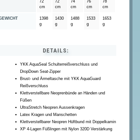
72
72
74
76
78
cm
cm
cm
cm
cm
GEWICHT
1398
1430
1488
1533
1653
g
g
g
g
g
DETAILS:
YKK AquaSeal Schulterreißverschluss und
DropDown Seat-Zipper
Brust- und Ärmeltasche mit YKK AquaGuard
Reißverschluss
Klettverstellbare Neoprenbünde an Händen und
Füßen
UltraStretch Neopren Aussenkragen
Latex Kragen und Manschetten
Klettverstellbarer Neopren Hüftbund mit Doppelkamin
XP 4-Lagen Füßlingen mit Nylon 320D Verstärkung