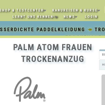
SHOP & TESTCENTER
KANUREISEN & KURSE
LERNT UNS KENNEN!
NEWS
LOGIN
SSERDICHTE PADDELKLEIDUNG
↠
TR
TROCKENANZ
PALM ATOM FRAUEN
B
TROCKENANZUG
H