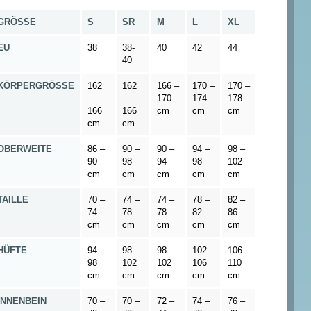
GRÖSSE
S
SR
M
L
XL
EU
38
38-
40
42
44
40
KÖRPERGRÖSSE
162
162
166 –
170 –
170 –
–
–
170
174
178
166
166
cm
cm
cm
cm
cm
OBERWEITE
86 –
90 –
90 –
94 –
98 –
90
98
94
98
102
cm
cm
cm
cm
cm
TAILLE
70 –
74 –
74 –
78 –
82 –
74
78
78
82
86
cm
cm
cm
cm
cm
HÜFTE
94 –
98 –
98 –
102 –
106 –
98
102
102
106
110
cm
cm
cm
cm
cm
INNENBEIN
70 –
70 –
72 –
74 –
76 –