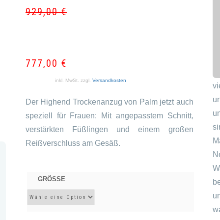
929,00
€
Ursprün
Aktuell
Preis
Preis
war:
ist:
929,00 
777,00 
D
777,00
€
R
inkl. MwSt.
zzgl.
Versandkosten
v
u
Der Highend Trockenanzug von Palm jetzt auch
u
speziell für Frauen: Mit angepasstem Schnitt,
s
verstärkten Füßlingen und einem großen
M
Reißverschluss am Gesäß.
N
W
GRÖSSE
b
u
w