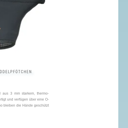
ADDELPFÖTCHEN
nd aus 3 mm starkem, thermo-
rtigt und verfügen über eine O-
o bleiben die Hände geschützt