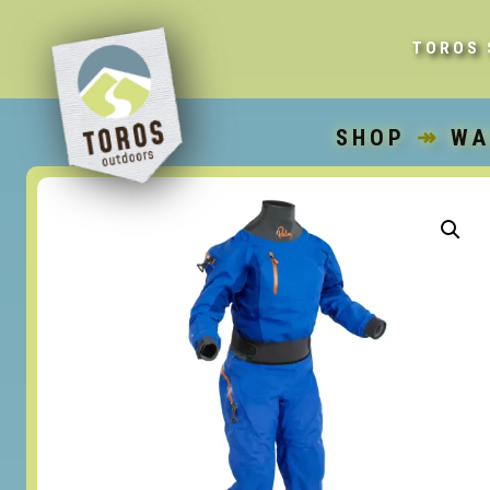
TOROS 
SHOP
↠
WA