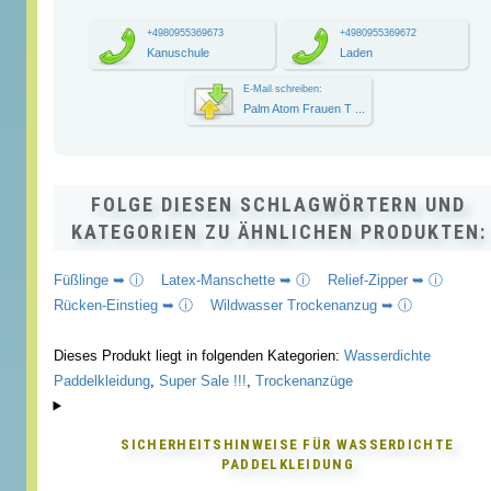
+4980955369673
+4980955369672
Kanuschule
Laden
E-Mail schreiben:
Palm Atom Frauen T ...
FOLGE DIESEN SCHLAGWÖRTERN UND
KATEGORIEN ZU ÄHNLICHEN PRODUKTEN:
Füßlinge ➥ ⓘ
Latex-Manschette ➥ ⓘ
Relief-Zipper ➥ ⓘ
Rücken-Einstieg ➥ ⓘ
Wildwasser Trockenanzug ➥ ⓘ
Dieses Produkt liegt in folgenden Kategorien:
Wasserdichte
Paddelkleidung
,
Super Sale !!!
,
Trockenanzüge
SICHERHEITSHINWEISE FÜR
WASSERDICHTE
PADDELKLEIDUNG