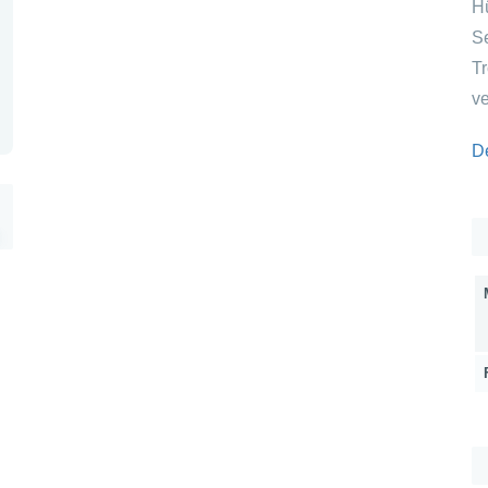
H
S
T
ve
De