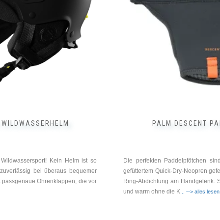
 WILDWASSERHELM
PALM DESCENT P
 Wildwassersport! Kein Helm ist so
Die perfekten Paddelpfötchen si
o zuverlässig bei überaus bequemer
gefüttertem Quick-Dry-Neopren gefe
t passgenaue Ohrenklappen, die vor
Ring-Abdichtung am Handgelenk. S
und warm ohne die K
... --> alles lesen