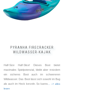
auf.
Die
Optionen
können
auf
der
Produktseite
gewählt
werden
PYRANHA FIRECRACKER
WILDWASSER-KAJAK
Half-Size Half-Slice! Dieses Boot bietet
maximales Spielpotenzial, bleibt aber trotzdem
ein sicheres Boot auch im schwereren
Wildwasser. Das Boot lässt sich sowohl im Bug
als auch im Heck kerzeln. So kanns
... --> alles
lesen