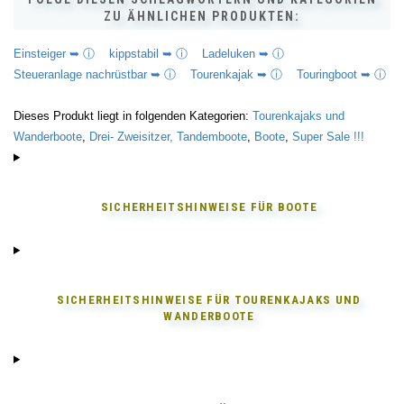
ZU ÄHNLICHEN PRODUKTEN:
Einsteiger ➥ ⓘ
kippstabil ➥ ⓘ
Ladeluken ➥ ⓘ
Steueranlage nachrüstbar ➥ ⓘ
Tourenkajak ➥ ⓘ
Touringboot ➥ ⓘ
Dieses Produkt liegt in folgenden Kategorien:
Tourenkajaks und
Wanderboote
,
Drei- Zweisitzer, Tandemboote
,
Boote
,
Super Sale !!!
SICHERHEITSHINWEISE FÜR
BOOTE
SICHERHEITSHINWEISE FÜR
TOURENKAJAKS UND
WANDERBOOTE