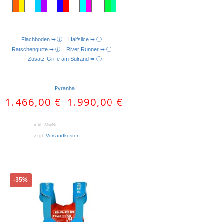
Flachboden ➥ ⓘ
Halfslice ➥ ⓘ
AUSFÜHRUNG WÄHLEN
Ratschengurte ➥ ⓘ
River Runner ➥ ⓘ
Zusatz-Griffe am Sülrand ➥ ⓘ
Pyranha
1.466,00
€
1.990,00
€
–
inkl. MwSt.
zzgl.
Versandkosten
Dieses
-35%
Produkt
weist
mehrere
Varianten