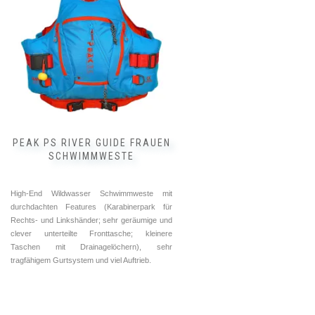
auf.
Die
Optionen
können
auf
der
Produktseite
gewählt
werden
PEAK PS RIVER GUIDE FRAUEN
SCHWIMMWESTE
High-End Wildwasser Schwimmweste mit
durchdachten Features (Karabinerpark für
Rechts- und Linkshänder; sehr geräumige und
clever unterteilte Fronttasche; kleinere
Taschen mit Drainagelöchern), sehr
tragfähigem Gurtsystem und viel Auftrieb.