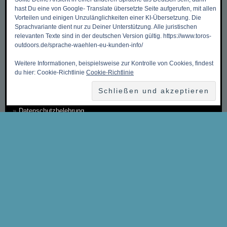
Mein Benutzerkonto
hast Du eine von Google- Translate übersetzte Seite aufgerufen, mit allen
Meine Wunschliste
Vorteilen und einigen Unzulänglichkeiten einer KI-Übersetzung. Die
Sprachvariante dient nur zu Deiner Unterstützung. Alle juristischen
Mein Warenkorb
relevanten Texte sind in der deutschen Version gültig. https://www.toros-
outdoors.de/sprache-waehlen-eu-kunden-info/
Kasse
Weitere Informationen, beispielsweise zur Kontrolle von Cookies, findest
Kontakt, Öffnungszeiten & Anfahrt
du hier: Cookie-Richtlinie
Cookie-Richtlinie
Zahlungsmethoden
Versandkosten & Versandarten
Datenschutzbelehrung
Allgemeine Geschäftsbedingungen (AGB)
Erklärung zum Widerruf
Impressum
Über Uns
Sitemap ~ Inhaltsverzeichnis