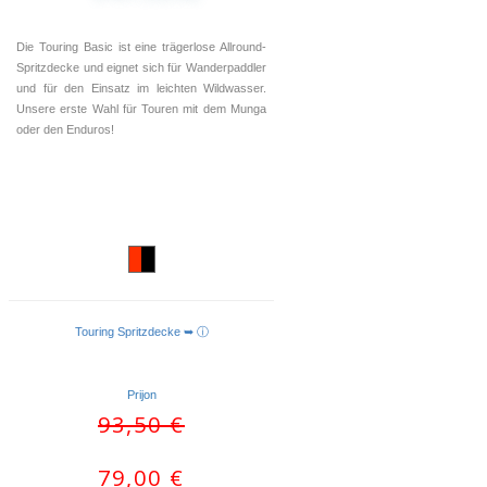
Die Touring Basic ist eine trägerlose Allround-
Spritzdecke und eignet sich für Wanderpaddler
und für den Einsatz im leichten Wildwasser.
Unsere erste Wahl für Touren mit dem Munga
oder den Enduros!
Touring Spritzdecke ➥ ⓘ
AUSFÜHRUNG WÄHLEN
Prijon
Ursprünglicher
Aktueller
93,50
€
Preis
Preis
war:
ist:
79,00
€
93,50 €
79,00 €.