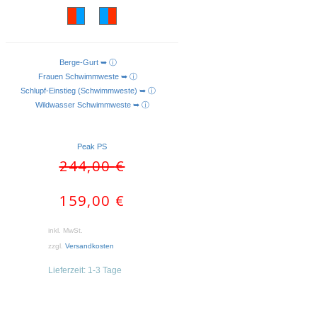
Berge-Gurt ➥ ⓘ
AUSFÜHRUNG WÄHLEN
Frauen Schwimmweste ➥ ⓘ
Schlupf-Einstieg (Schwimmweste) ➥ ⓘ
Wildwasser Schwimmweste ➥ ⓘ
Peak PS
Ursprünglicher
Aktueller
244,00
€
Preis
Preis
war:
ist:
159,00
€
244,00 €
159,00 €.
inkl. MwSt.
zzgl.
Versandkosten
Lieferzeit:
1-3 Tage