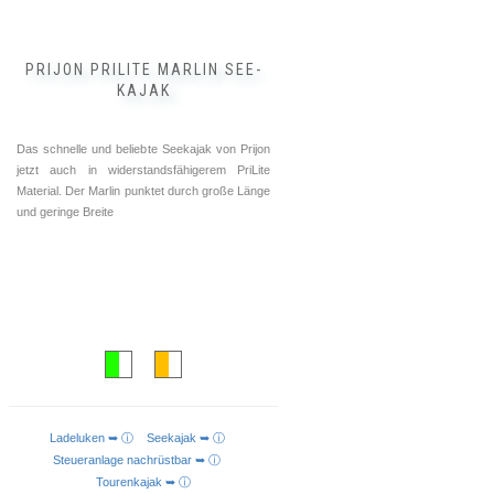
gewählt
werden
PRIJON PRILITE MARLIN SEE-
KAJAK
Das schnelle und beliebte Seekajak von Prijon
jetzt auch in widerstandsfähigerem PriLite
Material. Der Marlin punktet durch große Länge
und geringe Breite
Ladeluken ➥ ⓘ
Seekajak ➥ ⓘ
AUSFÜHRUNG WÄHLEN
Steueranlage nachrüstbar ➥ ⓘ
Tourenkajak ➥ ⓘ