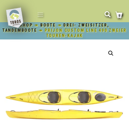
NAVIGATION
0
UMSCHALTEN
SHOP
↠
BOOTE
↠
DREI- ZWEISITZER,
TANDEMBOOTE
↠ PRIJON CUSTOM LINE 490 ZWEIER
TOUREN-KAJAK