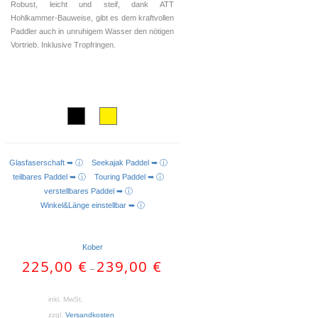
Robust, leicht und steif, dank ATT
Hohlkammer-Bauweise, gibt es dem kraftvollen
Paddler auch in unruhigem Wasser den nötigen
Vortrieb. Inklusive Tropfringen.
Glasfaserschaft ➥ ⓘ
Seekajak Paddel ➥ ⓘ
AUSFÜHRUNG WÄHLEN
teilbares Paddel ➥ ⓘ
Touring Paddel ➥ ⓘ
verstellbares Paddel ➥ ⓘ
Winkel&Länge einstellbar ➥ ⓘ
Kober
225,00
€
239,00
€
–
inkl. MwSt.
zzgl.
Versandkosten