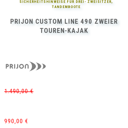
SICHERHEITSHINWEISE FÜR
DREI- ZWEISITZER,
TANDEMBOOTE
PRIJON CUSTOM LINE 490 ZWEIER
TOUREN-KAJAK
1.490,00
€
Ur
Akt
Pr
Pr
wa
ist:
1.
99
990,00
€