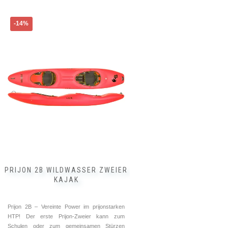
Dieses
-14%
Produkt
weist
mehrere
Varianten
auf.
Die
Optionen
können
auf
der
Produktseite
gewählt
werden
PRIJON 2B WILDWASSER ZWEIER
KAJAK
Prijon 2B – Vereinte Power im prijonstarken
HTP! Der erste Prijon-Zweier kann zum
Schulen oder zum gemeinsamen Stürzen