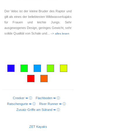
Der Veloc ist der kleine Bruder des Raptor und
gilt als eines der beliebtesten Wildwasserkajaks
für Frauen und leichte Jungs. Sehr
ausgewogenes Design, geringes Gewicht, sehr
solide Qualität von Schale und
... --> alles lesen
Creeker ➥ ⓘ
Flachboden ➥ ⓘ
AUSFÜHRUNG WÄHLEN
Ratschengurte ➥ ⓘ
River Runner ➥ ⓘ
Zusatz-Griffe am Sülrand ➥ ⓘ
ZET Kayaks