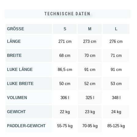
TECHNISCHE DATEN
GRÖSSE
S
M
L
LÄNGE
271 cm
273 cm
276 cm
BREITE
68 cm
70 cm
71 cm
LUKE LÄNGE
86,5 cm
91 cm
91 cm
LUKE BREITE
50 cm
52 cm
53 cm
VOLUMEN
306 l
325 l
348 l
GEWICHT
22 kg
23 kg
24 kg
PADDLER-GEWICHT
55-75 kg
70-95 kg
85-125 kg