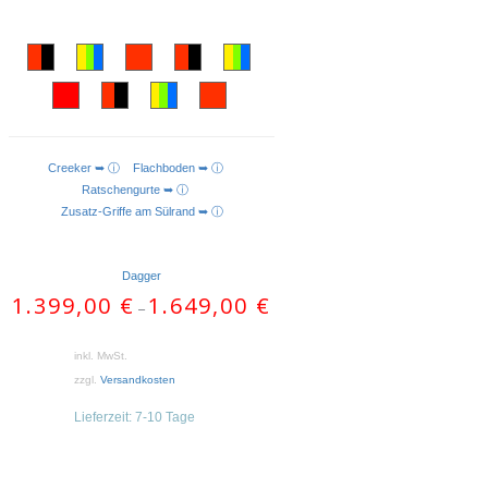
Creeker ➥ ⓘ
Flachboden ➥ ⓘ
AUSFÜHRUNG WÄHLEN
Ratschengurte ➥ ⓘ
Zusatz-Griffe am Sülrand ➥ ⓘ
Dagger
1.399,00
€
1.649,00
€
–
inkl. MwSt.
zzgl.
Versandkosten
Lieferzeit:
7-10 Tage