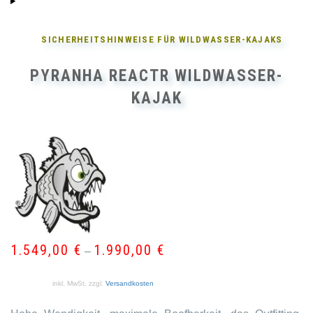
SICHERHEITSHINWEISE FÜR
WILDWASSER-KAJAKS
PYRANHA REACTR WILDWASSER-
KAJAK
1.549,00
€
1.990,00
€
–
inkl. MwSt.
zzgl.
Versandkosten