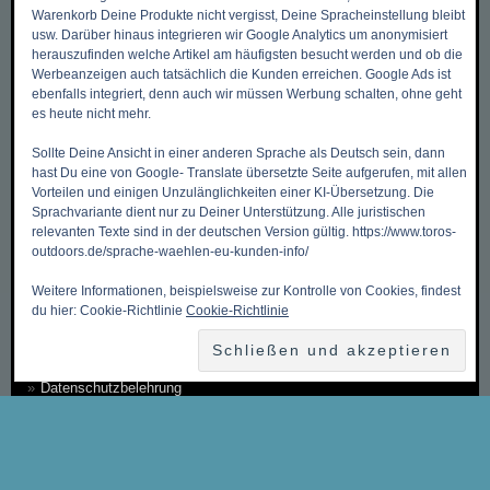
Warenkorb Deine Produkte nicht vergisst, Deine Spracheinstellung bleibt
usw. Darüber hinaus integrieren wir Google Analytics um anonymisiert
DIES & DAS
herauszufinden welche Artikel am häufigsten besucht werden und ob die
Werbeanzeigen auch tatsächlich die Kunden erreichen. Google Ads ist
ebenfalls integriert, denn auch wir müssen Werbung schalten, ohne geht
es heute nicht mehr.
Zurück zum Anfang ->
Mein Benutzerkonto
Sollte Deine Ansicht in einer anderen Sprache als Deutsch sein, dann
hast Du eine von Google- Translate übersetzte Seite aufgerufen, mit allen
Meine Wunschliste
Vorteilen und einigen Unzulänglichkeiten einer KI-Übersetzung. Die
Sprachvariante dient nur zu Deiner Unterstützung. Alle juristischen
Mein Warenkorb
relevanten Texte sind in der deutschen Version gültig. https://www.toros-
Kasse
outdoors.de/sprache-waehlen-eu-kunden-info/
Kontakt, Öffnungszeiten & Anfahrt
Weitere Informationen, beispielsweise zur Kontrolle von Cookies, findest
du hier: Cookie-Richtlinie
Cookie-Richtlinie
Zahlungsmethoden
Versandkosten & Versandarten
Datenschutzbelehrung
Allgemeine Geschäftsbedingungen (AGB)
Erklärung zum Widerruf
Impressum