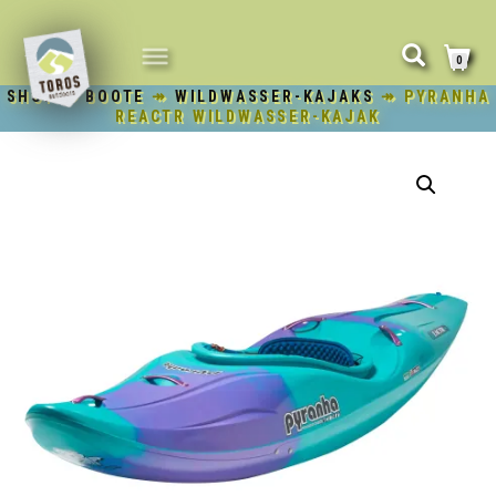
NAVIGATION
0
UMSCHALTEN
SHOP
↠
BOOTE
↠
WILDWASSER-KAJAKS
↠ PYRANHA
REACTR WILDWASSER-KAJAK