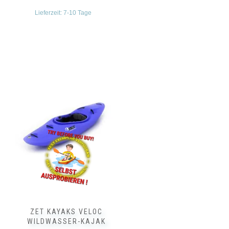
Lieferzeit:
7-10 Tage
Dieses
Produkt
weist
mehrere
Varianten
auf.
Die
Optionen
können
auf
der
Produktseite
gewählt
werden
ZET KAYAKS VELOC
WILDWASSER-KAJAK