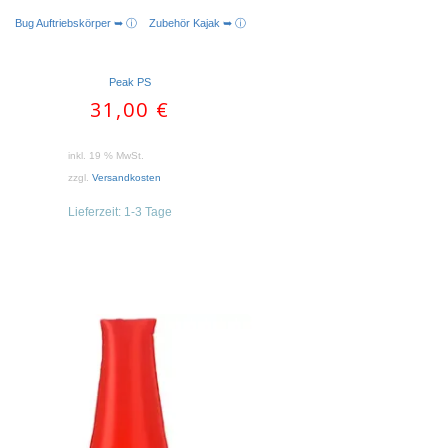
Bug Auftriebskörper ➥ ⓘ
Zubehör Kajak ➥ ⓘ
IN DEN WARENKORB
Peak PS
31,00
€
inkl. 19 % MwSt.
zzgl.
Versandkosten
Lieferzeit:
1-3 Tage