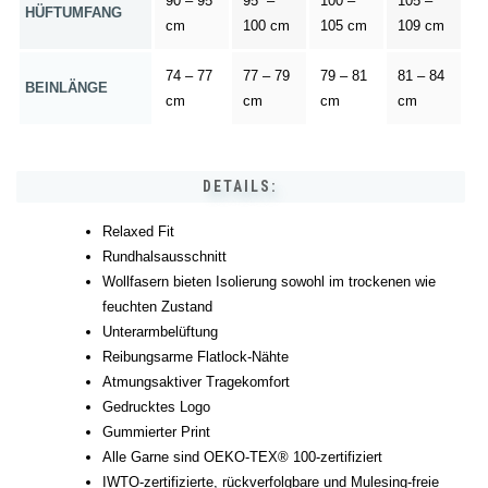
90 – 95
95 –
100 –
105 –
HÜFTUMFANG
cm
100 cm
105 cm
109 cm
74 – 77
77 – 79
79 – 81
81 – 84
BEINLÄNGE
cm
cm
cm
cm
DETAILS:
Relaxed Fit
Rundhalsausschnitt
Wollfasern bieten Isolierung sowohl im trockenen wie
feuchten Zustand
Unterarmbelüftung
Reibungsarme Flatlock-Nähte
Atmungsaktiver Tragekomfort
Gedrucktes Logo
Gummierter Print
Alle Garne sind OEKO-TEX® 100-zertifiziert
IWTO-zertifizierte, rückverfolgbare und Mulesing-freie