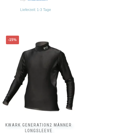
Lieferzeit:
1-3 Tage
Dieses
-15%
Produkt
weist
mehrere
Varianten
auf.
Die
Optionen
können
auf
der
Produktseite
gewählt
werden
KWARK GENERATION2 MÄNNER
LONGSLEEVE