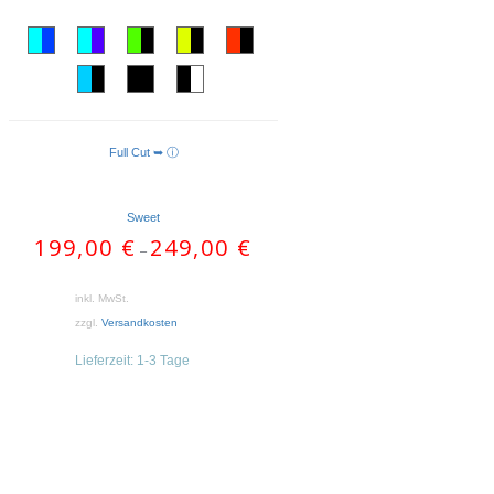
Full Cut ➥ ⓘ
AUSFÜHRUNG WÄHLEN
Sweet
199,00
€
249,00
€
–
inkl. MwSt.
zzgl.
Versandkosten
Lieferzeit:
1-3 Tage