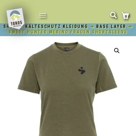
NAVIGATION
0
UMSCHALTEN
SHOP
↠
KÄLTESCHUTZ KLEIDUNG
↠
BASE LAYER
↠
SWEET HUNTER MERINO FRAUEN SHORTSLEEVE