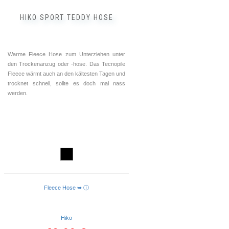
werden
HIKO SPORT TEDDY HOSE
Warme Fleece Hose zum Unterziehen unter
den Trockenanzug oder -hose. Das Tecnopile
Fleece wärmt auch an den kältesten Tagen und
trocknet schnell, sollte es doch mal nass
werden.
Fleece Hose ➥ ⓘ
AUSFÜHRUNG WÄHLEN
Hiko
Ursprünglicher
Aktueller