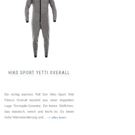
mehrere
Varianten
auf.
Die
Optionen
können
auf
der
Produktseite
gewählt
werden
HIKO SPORT YETTI OVERALL
Ein richtig warmes Teil! Der Hiko Sport Yetti
Fleece Overall besteht aus einer doppelten
Lage Tecnopile-Gewebe. Ein feines Stöffchen,
das elastisch, weich und leicht ist. Es bietet
hohe Wärmeisolierung und
... --> alles lesen