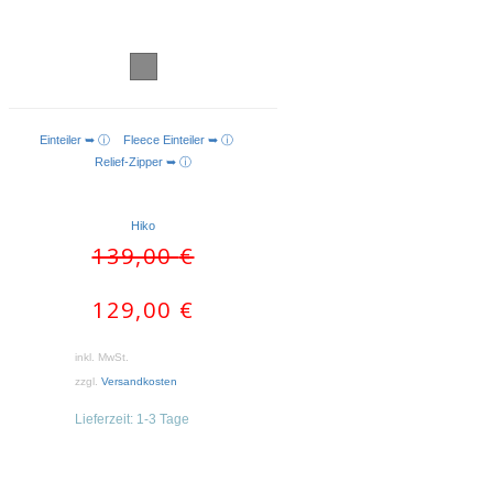
Einteiler ➥ ⓘ
Fleece Einteiler ➥ ⓘ
AUSFÜHRUNG WÄHLEN
Relief-Zipper ➥ ⓘ
Hiko
Ursprünglicher
Aktueller
139,00
€
Preis
Preis
war:
ist:
129,00
€
139,00 €
129,00 €.
inkl. MwSt.
zzgl.
Versandkosten
Lieferzeit:
1-3 Tage