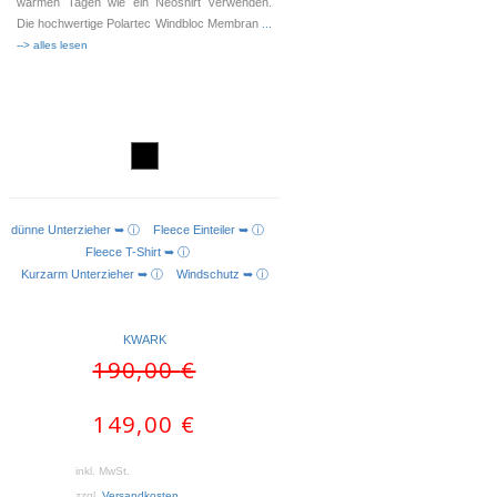
warmen Tagen wie ein Neoshirt verwenden.
Die hochwertige Polartec Windbloc Membran
...
--> alles lesen
dünne Unterzieher ➥ ⓘ
Fleece Einteiler ➥ ⓘ
AUSFÜHRUNG WÄHLEN
Fleece T-Shirt ➥ ⓘ
Kurzarm Unterzieher ➥ ⓘ
Windschutz ➥ ⓘ
KWARK
Ursprünglicher
Aktueller
190,00
€
Preis
Preis
war:
ist:
149,00
€
190,00 €
149,00 €.
inkl. MwSt.
zzgl.
Versandkosten