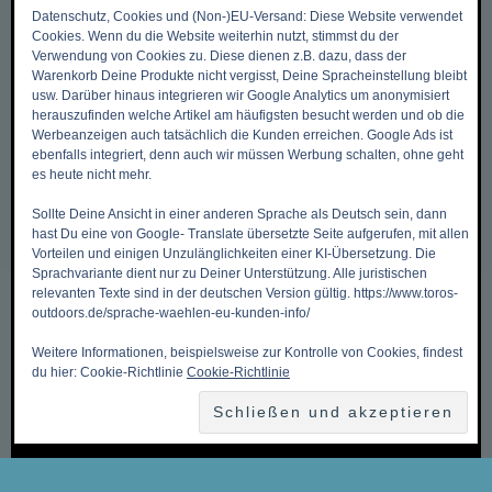
Datenschutz, Cookies und (Non-)EU-Versand: Diese Website verwendet
Cookies. Wenn du die Website weiterhin nutzt, stimmst du der
Verwendung von Cookies zu. Diese dienen z.B. dazu, dass der
Warenkorb Deine Produkte nicht vergisst, Deine Spracheinstellung bleibt
DIES & DAS
usw. Darüber hinaus integrieren wir Google Analytics um anonymisiert
herauszufinden welche Artikel am häufigsten besucht werden und ob die
Werbeanzeigen auch tatsächlich die Kunden erreichen. Google Ads ist
ebenfalls integriert, denn auch wir müssen Werbung schalten, ohne geht
Zurück zum Anfang ->
es heute nicht mehr.
Mein Benutzerkonto
Sollte Deine Ansicht in einer anderen Sprache als Deutsch sein, dann
Meine Wunschliste
hast Du eine von Google- Translate übersetzte Seite aufgerufen, mit allen
Vorteilen und einigen Unzulänglichkeiten einer KI-Übersetzung. Die
Mein Warenkorb
Sprachvariante dient nur zu Deiner Unterstützung. Alle juristischen
relevanten Texte sind in der deutschen Version gültig. https://www.toros-
Kasse
outdoors.de/sprache-waehlen-eu-kunden-info/
Kontakt, Öffnungszeiten & Anfahrt
Weitere Informationen, beispielsweise zur Kontrolle von Cookies, findest
Zahlungsmethoden
du hier: Cookie-Richtlinie
Cookie-Richtlinie
Versandkosten & Versandarten
Datenschutzbelehrung
Allgemeine Geschäftsbedingungen (AGB)