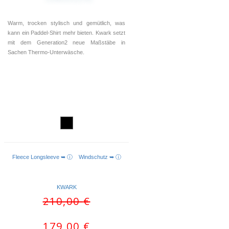
Warm, trocken stylisch und gemütlich, was
kann ein Paddel-Shirt mehr bieten. Kwark setzt
mit dem Generation2 neue Maßstäbe in
Sachen Thermo-Unterwäsche.
Fleece Longsleeve ➥ ⓘ
Windschutz ➥ ⓘ
AUSFÜHRUNG WÄHLEN
KWARK
Ursprünglicher
Aktueller
210,00
€
Preis
Preis
war:
ist:
179,00
€
210,00 €
179,00 €.