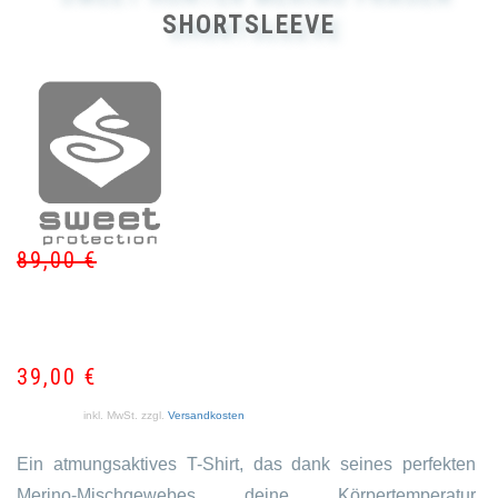
SHORTSLEEVE
89,00
€
Ur
Akt
Pr
Pr
wa
ist:
89
39
39,00
€
inkl. MwSt.
zzgl.
Versandkosten
Ein atmungsaktives T-Shirt, das dank seines perfekten
Merino-Mischgewebes deine Körpertemperatur