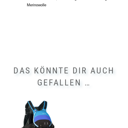
Merinowolle
DAS KÖNNTE DIR AUCH
GEFALLEN …
Dieses
Produkt
weist
mehrere
Varianten
auf.