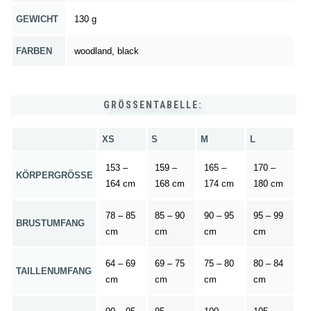
GEWICHT
130 g
FARBEN
woodland, black
GRÖSSENTABELLE:
XS
S
M
L
153 –
159 –
165 –
170 –
KÖRPERGRÖSSE
164 cm
168 cm
174 cm
180 cm
78 – 85
85 – 90
90 – 95
95 – 99
BRUSTUMFANG
cm
cm
cm
cm
64 – 69
69 – 75
75 – 80
80 – 84
TAILLENUMFANG
cm
cm
cm
cm