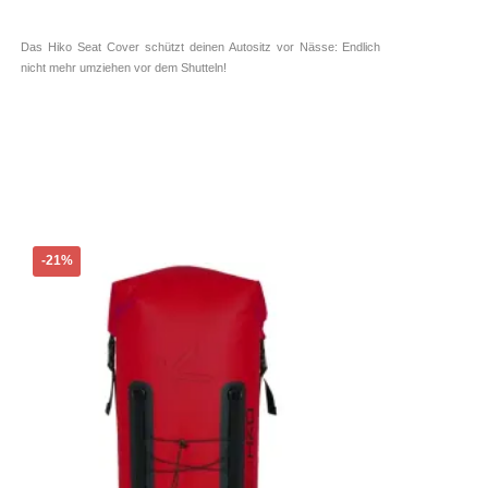
der
Produktseite
Das Hiko Seat Cover schützt deinen Autositz vor Nässe: Endlich
gewählt
nicht mehr umziehen vor dem Shutteln!
werden
-21%
Hiko
33,00
€
inkl. 19 % MwSt.
zzgl.
Versandkosten