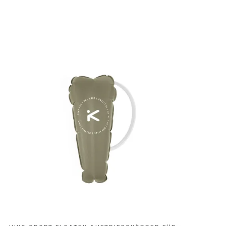
Bug Auftriebskörper ➥ ⓘ
Zubehör Kajak ➥ ⓘ
Hiko
29,00
€
inkl. 19 % MwSt.
zzgl.
Versandkosten