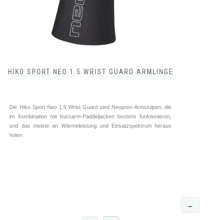
HIKO SPORT NEO 1.5 WRIST GUARD ARMLINGE
Die Hiko Sport Neo 1.5 Wrist Guard sind Neopren-Armstulpen, die
im Kombination mit Kurzarm-Paddeljacken bestens funktionieren,
und das meiste an Wärmeleistung und Einsatzspektrum heraus
holen.
←