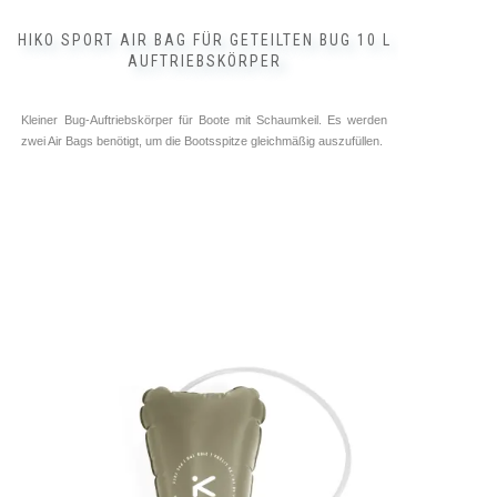
Varianten
auf.
HIKO SPORT AIR BAG FÜR GETEILTEN BUG 10 L
Die
AUFTRIEBSKÖRPER
Optionen
können
auf
Kleiner Bug-Auftriebskörper für Boote mit Schaumkeil. Es werden
der
zwei Air Bags benötigt, um die Bootsspitze gleichmäßig auszufüllen.
Produktseite
gewählt
werden
Bug Auftriebskörper ➥ ⓘ
Zubehör Kajak ➥ ⓘ
Hiko