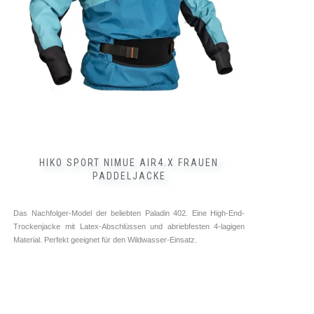
HIKO SPORT NIMUE AIR4.X FRAUEN
PADDELJACKE
Das Nachfolger-Model der beliebten Paladin 402. Eine High-End-
Trockenjacke mit Latex-Abschlüssen und abriebfesten 4-lagigen
Material. Perfekt geeignet für den Wildwasser-Einsatz.