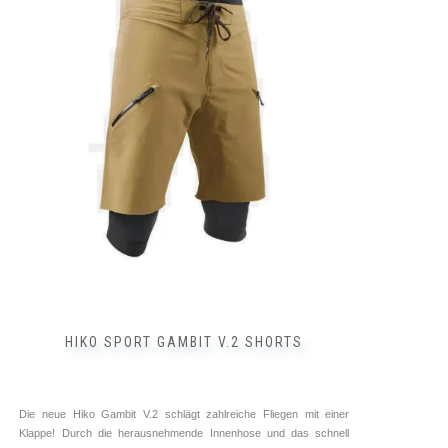
Lukendeckel ➥ ⓘ
Hiko
Ursprünglicher
29,00
€
Preis
Aktueller
27,00
€
war:
Preis
29,00 €
ist:
inkl. MwSt.
27,00 €.
zzgl.
Versandkosten
Dieses
Produkt
weist
mehrere
Varianten
auf.
HIKO SPORT GAMBIT V.2 SHORTS
Die
Optionen
können
auf
Die neue Hiko Gambit V.2 schlägt zahlreiche Fliegen mit einer
der
Klappe! Durch die herausnehmende Innenhose und das schnell