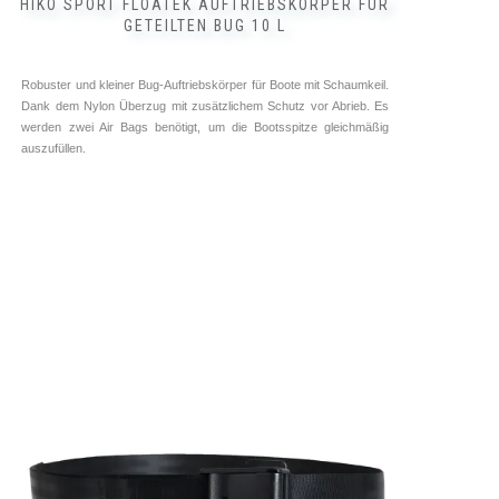
HIKO SPORT FLOATEK AUFTRIEBSKÖRPER FÜR
GETEILTEN BUG 10 L
Robuster und kleiner Bug-Auftriebskörper für Boote mit Schaumkeil.
Dank dem Nylon Überzug mit zusätzlichem Schutz vor Abrieb. Es
werden zwei Air Bags benötigt, um die Bootsspitze gleichmäßig
auszufüllen.
Bug Auftriebskörper ➥ ⓘ
Zubehör Kajak ➥ ⓘ
Hiko
25,00
€