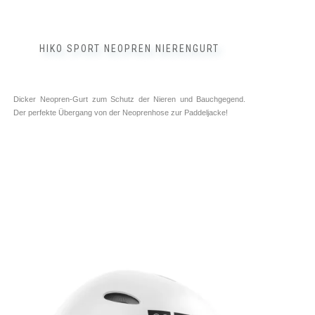
mehrere
Varianten
auf.
HIKO SPORT NEOPREN NIERENGURT
Die
Optionen
können
auf
Dicker Neopren-Gurt zum Schutz der Nieren und Bauchgegend.
der
Der perfekte Übergang von der Neoprenhose zur Paddeljacke!
Produktseite
gewählt
werden
Neopren Hose ➥ ⓘ