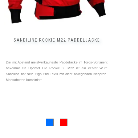
SANDILINE ROOKIE M22 PADDELJACKE
Die mit Abstand meistverkaufteste Paddeljacke im Toros-Sortiment
bekommt ein Update! Die Rookie 3L M22 ist ein echter Wurf:
Sandiline hat sein High-End-Textil mit dicht anliegenden Neopren-
Manschetten kombiniert.