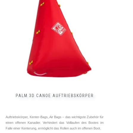
Varianten
auf.
Die
Optionen
können
auf
der
Produktseite
gewählt
werden
PALM 3D CANOE AUFTRIEBSKÖRPER
Auftriebskörper, Kenter-Bags, Air Bags – das wichtigste Zubehör für
einen offenen Kanadier. Verhindert das Volllaufen des Bootes im
Falle einer Kenterung, ermöglicht das Rollen auch im offenen Boot.