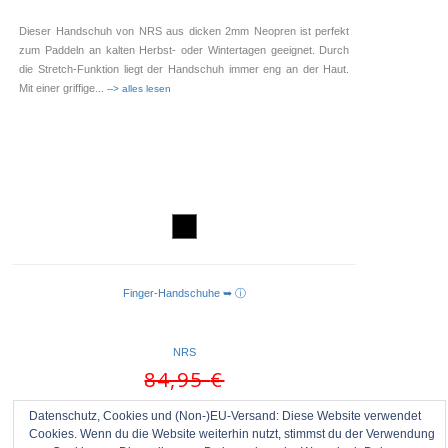
Dieser Handschuh von NRS aus dicken 2mm Neopren ist perfekt
zum Paddeln an kalten Herbst- oder Wintertagen geeignet. Durch
die Stretch-Funktion liegt der Handschuh immer eng an der Haut.
Mit einer griffige
... --> alles lesen
Finger-Handschuhe ➥ ⓘ
AUSFÜHRUNG WÄHLEN
NRS
Ursprünglicher
84,95
€
Preis
Aktueller
75,00
€
war:
Datenschutz, Cookies und (Non-)EU-Versand: Diese Website verwendet
Preis
84,95 €
Cookies. Wenn du die Website weiterhin nutzt, stimmst du der Verwendung
ist: