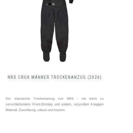
Optionen
können
auf
der
Produktseite
gewählt
werden
NRS CRUX MÄNNER TROCKENANZUG (2026)
Der klassische Trockenanzug von NRS - mit leicht zu
verschließendem Front-Einstieg und soliden, recycelten 4-lagigen
Material. Zuverlässig, robust und trocken.