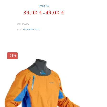
Peak PS
39,00
€
49,00
€
–
inkl. MwSt.
zzgl.
Versandkosten
Dieses
-33%
Produkt
weist
mehrere
Varianten
auf.
Die
Optionen
können
auf
der