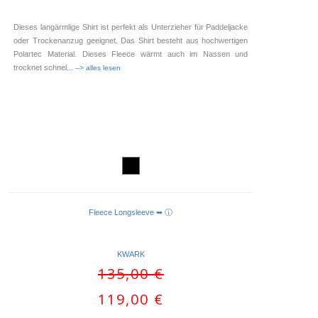
Dieses langärmlige Shirt ist perfekt als Unterzieher für Paddeljacke
oder Trockenanzug geeignet. Das Shirt besteht aus hochwertigen
Polartec Material. Dieses Fleece wärmt auch im Nassen und
trocknet schnel
... --> alles lesen
Fleece Longsleeve ➥ ⓘ
AUSFÜHRUNG WÄHLEN
KWARK
Ursprünglicher
135,00
€
Preis
Aktueller
119,00
€
war:
Preis
135,00 €