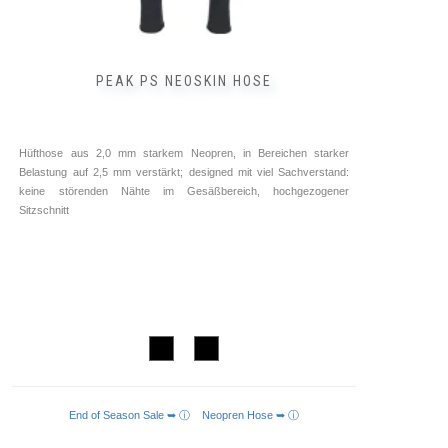
PEAK PS NEOSKIN HOSE
Hüfthose aus 2,0 mm starkem Neopren, in Bereichen starker
Belastung auf 2,5 mm verstärkt; designed mit viel Sachverstand:
keine störenden Nähte im Gesäßbereich, hochgezogener
Sitzschnitt
End of Season Sale ➥ ⓘ
Neopren Hose ➥ ⓘ
AUSFÜHRUNG WÄHLEN