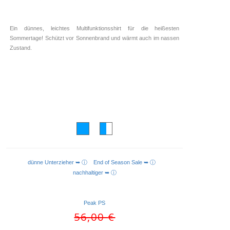
Ein dünnes, leichtes Multifunktionsshirt für die heißesten
Sommertage! Schützt vor Sonnenbrand und wärmt auch im nassen
Zustand.
dünne Unterzieher ➥ ⓘ
End of Season Sale ➥ ⓘ
AUSFÜHRUNG WÄHLEN
nachhaltiger ➥ ⓘ
Peak PS
Ursprünglicher
56,00
€
Preis