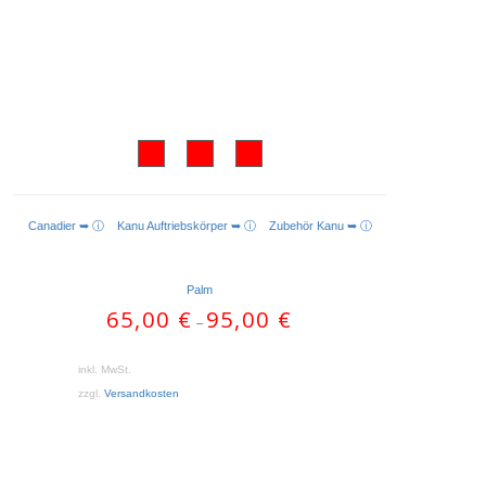
Canadier ➥ ⓘ
Kanu Auftriebskörper ➥ ⓘ
Zubehör Kanu ➥ ⓘ
AUSFÜHRUNG WÄHLEN
Palm
65,00
€
95,00
€
–
inkl. MwSt.
zzgl.
Versandkosten