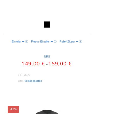
Einteiler ➥ ⓘ
Fleece Einteiler ➥ ⓘ
Relief-Zipper ➥ ⓘ
AUSFÜHRUNG WÄHLEN
NRS
149,00
€
159,00
€
–
inkl. MwSt.
zzgl.
Versandkosten
Dieses
-12%
Produkt