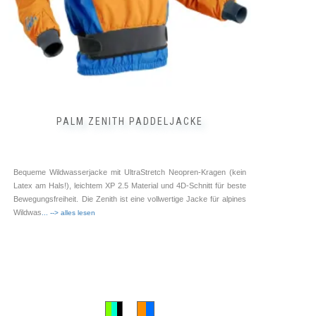
Produktseite
gewählt
werden
PALM ZENITH PADDELJACKE
Bequeme Wildwasserjacke mit UltraStretch Neopren-Kragen (kein
Latex am Hals!), leichtem XP 2.5 Material und 4D-Schnitt für beste
Bewegungsfreiheit. Die Zenith ist eine vollwertige Jacke für alpines
Wildwas
... --> alles lesen