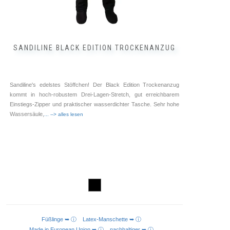
SANDILINE BLACK EDITION TROCKENANZUG
Sandiline's edelstes Stöffchen! Der Black Edition Trockenanzug
kommt in hoch-robustem Drei-Lagen-Stretch, gut erreichbarem
Einstiegs-Zipper und praktischer wasserdichter Tasche. Sehr hohe
Wassersäule,
... --> alles lesen
Füßlinge ➥ ⓘ
Latex-Manschette ➥ ⓘ
AUSFÜHRUNG WÄHLEN
Made in European Union ➥ ⓘ
nachhaltiger ➥ ⓘ