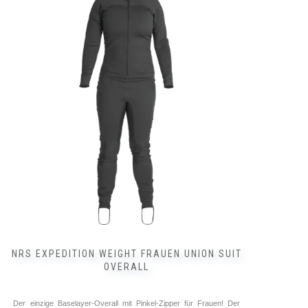
weist
mehrere
Varianten
auf.
Die
Optionen
können
auf
der
Produktseite
gewählt
werden
NRS EXPEDITION WEIGHT FRAUEN UNION SUIT
OVERALL
Der einzige Baselayer-Overall mit Pinkel-Zipper für Frauen! Der