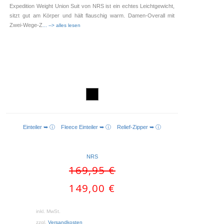
Expedition Weight Union Suit von NRS ist ein echtes Leichtgewicht,
sitzt gut am Körper und hält flauschig warm. Damen-Overall mit
Zwei-Wege-Z
... --> alles lesen
Einteiler ➥ ⓘ
Fleece Einteiler ➥ ⓘ
Relief-Zipper ➥ ⓘ
AUSFÜHRUNG WÄHLEN
NRS
Ursprünglicher
169,95
€
Preis
Aktueller
149,00
€
war:
Preis
169,95 €
ist:
inkl. MwSt.
149,00 €.
zzgl.
Versandkosten