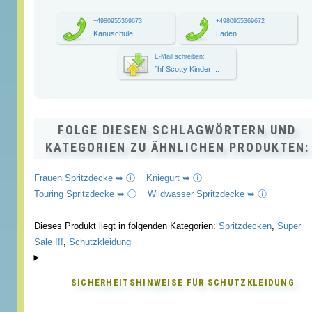
+4980955369673
+4980955369672
Kanuschule
Laden
E-Mail schreiben:
°hf Scotty Kinder ...
FOLGE DIESEN SCHLAGWÖRTERN UND
KATEGORIEN ZU ÄHNLICHEN PRODUKTEN:
Frauen Spritzdecke ➥ ⓘ
Kniegurt ➥ ⓘ
Touring Spritzdecke ➥ ⓘ
Wildwasser Spritzdecke ➥ ⓘ
Dieses Produkt liegt in folgenden Kategorien:
Spritzdecken
,
Super
Sale !!!
,
Schutzkleidung
SICHERHEITSHINWEISE FÜR
SCHUTZKLEIDUNG