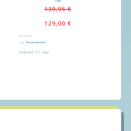
TNP
Ursprünglicher
Aktueller
139,95
€
Preis
Preis
war:
ist:
129,00
€
139,95 €
129,00 €.
inkl. MwSt.
zzgl.
Versandkosten
Lieferzeit:
5-7 Tage