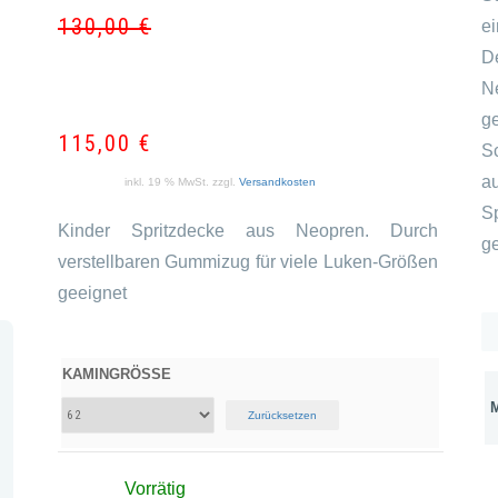
130,00
€
e
Ursprün
Aktuell
D
Preis
Preis
N
war:
ist:
g
130,00 
115,00 
115,00
€
S
a
inkl. 19 % MwSt.
zzgl.
Versandkosten
S
Kinder Spritzdecke aus Neopren. Durch
g
verstellbaren Gummizug für viele Luken-Größen
geeignet
KAMINGRÖSSE
Zurücksetzen
Vorrätig