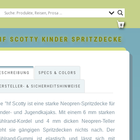
0
F SCOTTY KINDER SPRITZDECKE
ESCHREIBUNG
SPECS & COLORS
ERSTELLER- & SICHERHEITSHINWEISE
e °hf Scotty ist eine starke Neopren-Spritzdecke für
inder- und Jugendkajaks. Mit einem 6 mm starken
ühlrand-Kordel und 4 mm dicken Neopren-Teller
teht sie gängigen Spritzdecken nichts nach. Der
ühlrand-Gummi ist elastisch und lässt sich mit