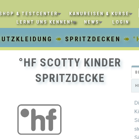
SHOP & TESTCENTER
KANUREISEN & KURSE
LERNT UNS KENNEN!
NEWS
LOGIN
HUTZKLEIDUNG
↠
SPRITZDECKEN
↠ °H
°HF SCOTTY KINDER
B
SPRITZDECKE
H
Di
K
S
s
S