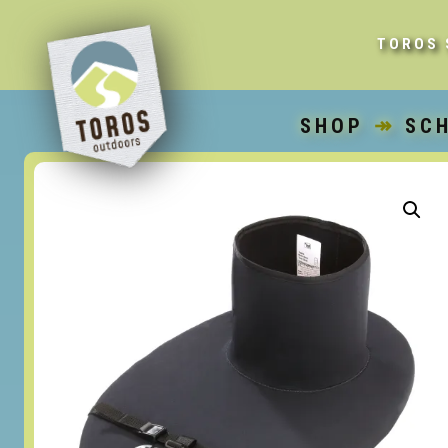
TOROS 
SHOP
↠
SC