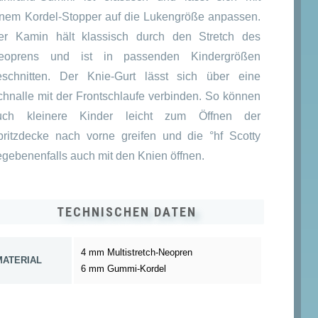
inem Kordel-Stopper auf die Lukengröße anpassen.
glicher
er
er Kamin hält klassisch durch den Stretch des
eoprens und ist in passenden Kindergrößen
eschnitten. Der Knie-Gurt lässt sich über eine
€
€.
chnalle mit der Frontschlaufe verbinden. So können
uch kleinere Kinder leicht zum Öffnen der
pritzdecke nach vorne greifen und die °hf Scotty
egebenenfalls auch mit den Knien öffnen.
TECHNISCHEN DATEN
4 mm Multistretch-Neopren
MATERIAL
6 mm Gummi-Kordel