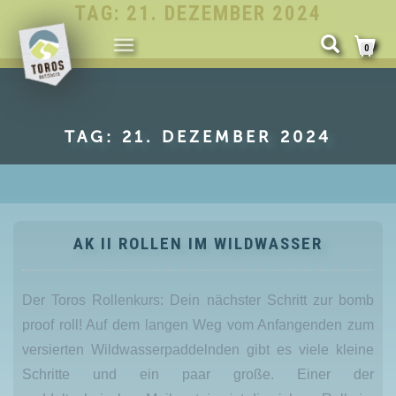
TAG:
21. DEZEMBER 2024
NAVIGATION
0
UMSCHALTEN
TAG:
21. DEZEMBER 2024
AK II ROLLEN IM WILDWASSER
Der Toros Rollenkurs: Dein nächster Schritt zur bomb
proof roll! Auf dem langen Weg vom Anfangenden zum
versierten Wildwasserpaddelnden gibt es viele kleine
Schritte und ein paar große. Einer der