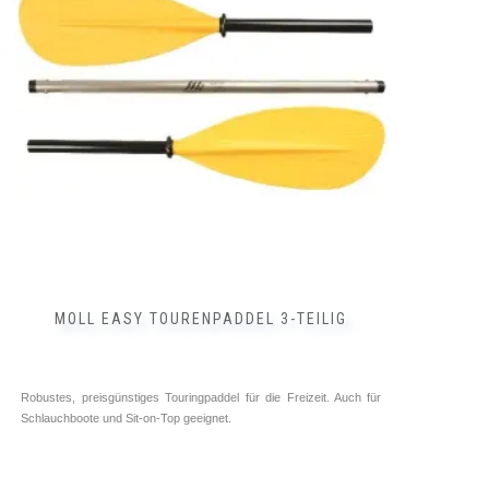
Die
Optionen
können
auf
der
Produktseite
gewählt
werden
MOLL EASY TOURENPADDEL 3-TEILIG
Robustes, preisgünstiges Touringpaddel für die Freizeit. Auch für
Schlauchboote und Sit-on-Top geeignet.