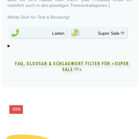
natürlich auch in den jeweiligen Themenkategorien.]
Melde Dich für Test & Beratung!
Laden
Super Sale !!!
FAQ, GLOSSAR & SCHLAGWORT FILTER FÜR
>SUPER
SALE !!!<
Dieses
-31%
Produkt
weist
mehrere
Varianten
auf.