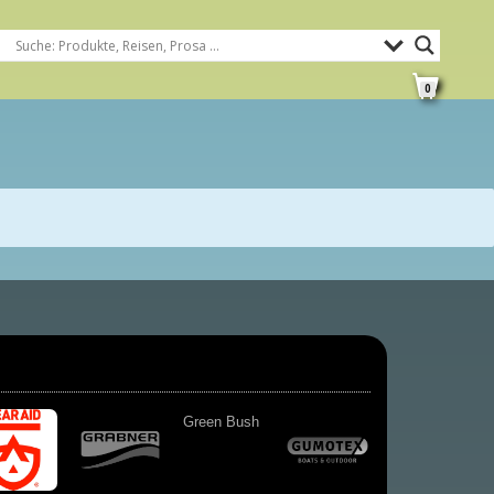
0
Green Bush