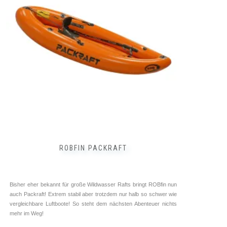
Die
Optionen
können
auf
der
Produktseite
gewählt
werden
ROBFIN PACKRAFT
Bisher eher bekannt für große Wildwasser Rafts bringt ROBfin nun
auch Packraft! Extrem stabil aber trotzdem nur halb so schwer wie
vergleichbare Luftboote! So steht dem nächsten Abenteuer nichts
mehr im Weg!