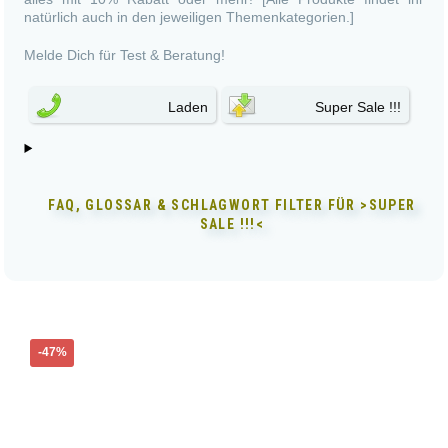
natürlich auch in den jeweiligen Themenkategorien.]
Melde Dich für Test & Beratung!
Laden
Super Sale !!!
FAQ, GLOSSAR & SCHLAGWORT FILTER FÜR
>SUPER
SALE !!!<
Dieses
-47%
Produkt
weist
mehrere
Varianten
auf.