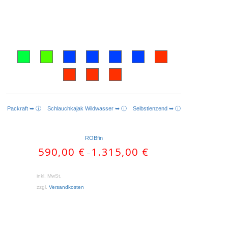
Packraft ➥ ⓘ
Schlauchkajak Wildwasser ➥ ⓘ
Selbstlenzend ➥ ⓘ
AUSFÜHRUNG WÄHLEN
ROBfin
590,00
€
1.315,00
€
–
inkl. MwSt.
zzgl.
Versandkosten